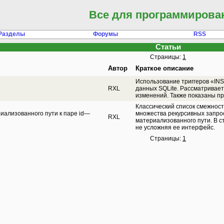
Все для программирова
Разделы
Форумы
RSS
Статьи
Страницы:
1
Автор
Краткое описание
Использование триггеров «IN
RXL
данных SQLite. Рассматривае
изменений. Также показаны пр
Классический список смежност
риализованного пути к паре id—
множества рекурсивных запрос
RXL
материализованного пути. В ст
не усложняя ее интерфейс.
Страницы:
1