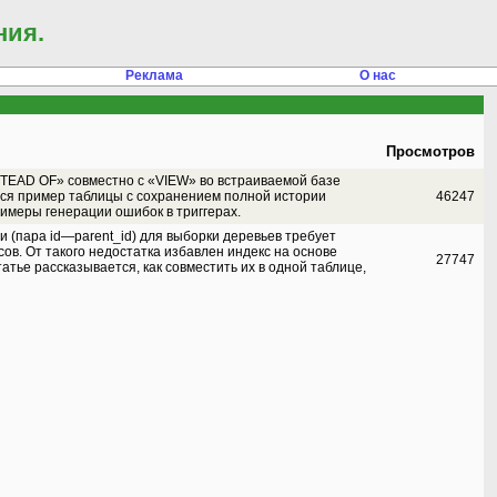
ния.
Реклама
О нас
Просмотров
STEAD OF» совместно с «VIEW» во встраиваемой базе
тся пример таблицы с сохранением полной истории
46247
имеры генерации ошибок в триггерах.
и (пара id—parent_id) для выборки деревьев требует
ов. От такого недостатка избавлен индекс на основе
27747
атье рассказывается, как совместить их в одной таблице,