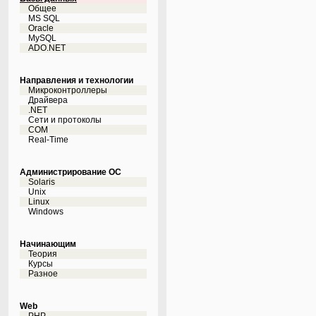
Общее
MS SQL
Oracle
MySQL
ADO.NET
Направления и технологии
Микроконтроллеры
Драйвера
.NET
Сети и протоколы
COM
Real-Time
Администрирование ОС
Solaris
Unix
Linux
Windows
Начинающим
Теория
Курсы
Разное
Web