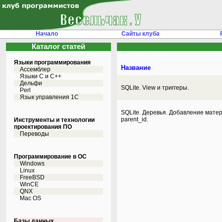
Начало
Сайты клуба
Каталог статей
Языки программирования
Название
Ассемблер
Языки С и C++
Дельфи
SQLite. View и триггеры.
Perl
Язык управления 1С
SQLite. Деревья. Добавление мате
parent_id.
Инструменты и технологии
проектирования ПО
Переводы
Программирование в ОС
Windows
Linux
FreeBSD
WinCE
QNX
Mac OS
Базы данных