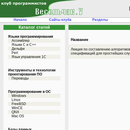
Начало
Сайты клуба
Разделы
Каталог статей
Языки программирования
Название
Ассемблер
Языки С и C++
Дельфи
Лекция по составлению алгоритмов
Perl
спецификаций для простейших слу
Язык управления 1С
Инструменты и технологии
проектирования ПО
Переводы
Программирование в ОС
Windows
Linux
FreeBSD
WinCE
QNX
Mac OS
Базы данных