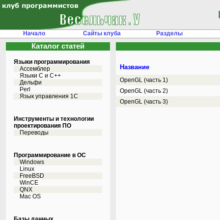
Начало
Сайты клуба
Разделы
Каталог статей
Языки программирования
Название
Ассемблер
Языки С и C++
OpenGL (часть 1)
Дельфи
Perl
OpenGL (часть 2)
Язык управления 1С
OpenGL (часть 3)
Инструменты и технологии
проектирования ПО
Переводы
Программирование в ОС
Windows
Linux
FreeBSD
WinCE
QNX
Mac OS
Базы данных