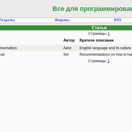
Все для программирова
Разделы
Форумы
RSS
Статьи
Страницы:
1
Автор
Краткое описание
onversation.
Aahz
English language and its culture 
all
Sel
Recommendations on how to han
Страницы:
1