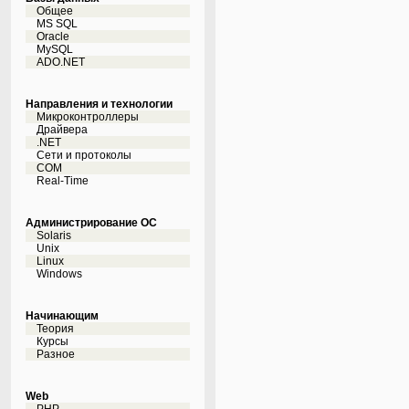
Общее
MS SQL
Oracle
MySQL
ADO.NET
Направления и технологии
Микроконтроллеры
Драйвера
.NET
Сети и протоколы
COM
Real-Time
Администрирование ОС
Solaris
Unix
Linux
Windows
Начинающим
Теория
Курсы
Разное
Web