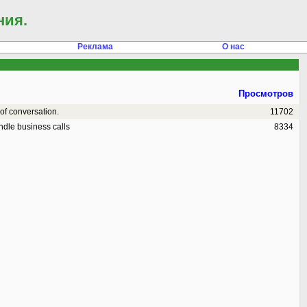
ния.
Реклама
О нас
Просмотров
of conversation.
11702
dle business calls
8334