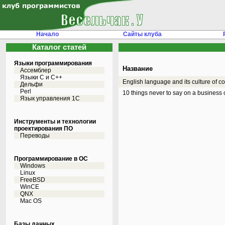
Начало
Сайты клуба
Каталог статей
Языки программирования
Название
Ассемблер
Языки С и C++
English language and its culture of c
Дельфи
Perl
10 things never to say on a business c
Язык управления 1С
Инструменты и технологии
проектирования ПО
Переводы
Программирование в ОС
Windows
Linux
FreeBSD
WinCE
QNX
Mac OS
Базы данных