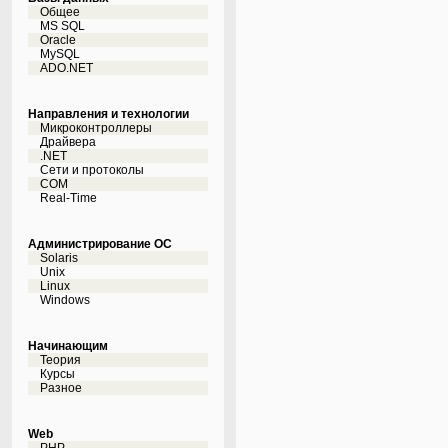
Общее
MS SQL
Oracle
MySQL
ADO.NET
Направления и технологии
Микроконтроллеры
Драйвера
.NET
Сети и протоколы
COM
Real-Time
Администрирование ОС
Solaris
Unix
Linux
Windows
Начинающим
Теория
Курсы
Разное
Web