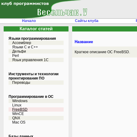
Начало
Сайты клуба
Каталог статей
Языки программирования
Название
Ассемблер
Языки С и C++
Дельфи
Краткое описание ОС FreeBSD.
Perl
Язык управления 1С
Инструменты и технологии
проектирования ПО
Переводы
Программирование в ОС
Windows
Linux
FreeBSD
WinCE
QNX
Mac OS
Базы данных