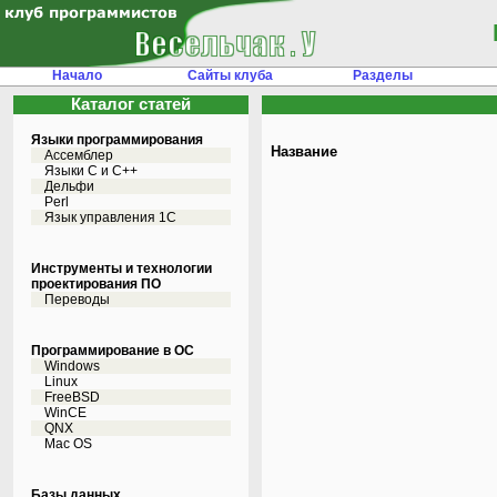
Начало
Сайты клуба
Разделы
Каталог статей
Языки программирования
Название
Ассемблер
Языки С и C++
Дельфи
Perl
Язык управления 1С
Инструменты и технологии
проектирования ПО
Переводы
Программирование в ОС
Windows
Linux
FreeBSD
WinCE
QNX
Mac OS
Базы данных