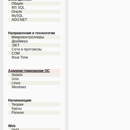
Общее
MS SQL
Oracle
MySQL
ADO.NET
Направления и технологии
Микроконтроллеры
Драйвера
.NET
Сети и протоколы
COM
Real-Time
Администрирование ОС
Solaris
Unix
Linux
Windows
Начинающим
Теория
Курсы
Разное
Web