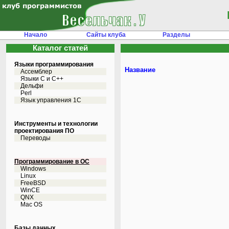
Начало
Сайты клуба
Разделы
Каталог статей
Языки программирования
Название
Ассемблер
Языки С и C++
Дельфи
Perl
Язык управления 1С
Инструменты и технологии
проектирования ПО
Переводы
Программирование в ОС
Windows
Linux
FreeBSD
WinCE
QNX
Mac OS
Базы данных