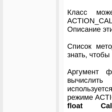
SetDlgItemText(hWn
}
Класс мож
ACTION_C
Описание эт
Список мето
знать, чтобы
Аргумент ф
вычислит
использует
режиме ACT
float Cal