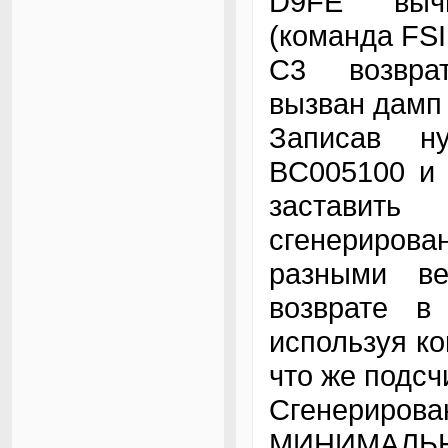
D9FE вычис
(команда FSI
C3 возврат
вызван дамп
Записав н
BC005100 и 
заставит
сгенерирова
разными ве
возврате в
используя к
что же подсч
Сгенерир
МИНИМАЛЬН