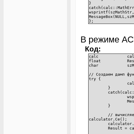
}
catch(calc::MathEr
wsprintf(szMathStr
MessageBox(NULL,sz
};
В режиме A
Код:
calc
ca
float
Re
char
sz
// Создаем дамп фу
try {
ca
}
catch(calc
ws
Me
}
// вычисля
calculator.Ce();
calculator
Result = c