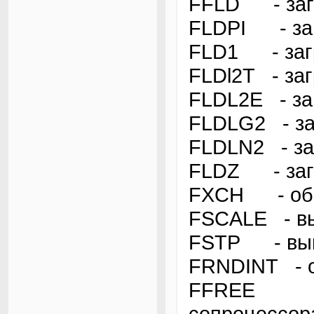
FFLD - заг
FLDPI - заг
FLD1 - заг
FLDl2T - загр
FLDL2E - заг
FLDLG2 - заг
FLDLN2 - заг
FLDZ - загр
FXCH - об
FSCALE - вы
FSTP - выгр
FRNDINT - о
FFREE - о
сопроцессор