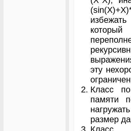
(sin(X)+X
избежать
которы
перепол
рекурсив
выражени
эту нехо
ограничен
Класс по
памяти п
нагружат
размер да
Класс 