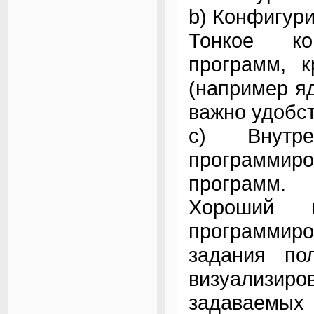
b) Конфигури
Тонкое ко
программ, к
(например яд
важно удобст
c) Внутр
программи
программ.
Хороший 
программиро
задания по
визуализиров
задаваемых