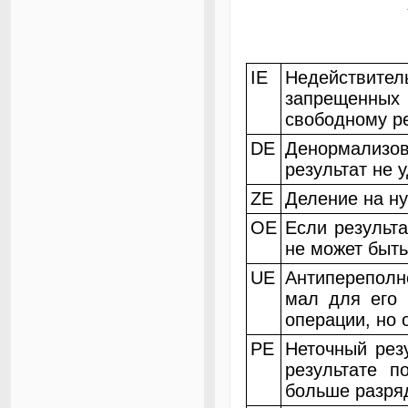
IE
Недействител
запрещенных
свободному ре
DE
Денормализо
результат не 
ZE
Деление на ну
OE
Если результ
не может быть
UE
Антипереполн
мал для его 
операции, но 
PE
Неточный резу
результате п
больше разряд