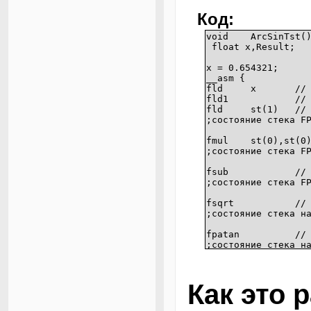
Код:
void
ArcSinTst(
float x,Result;
x = 0.654321;
__asm {
fld
x
//
fld1
//
fld
st(1)
//
;состояние стека F
fmul
st(0),st(0
;состояние стека F
fsub
//
;состояние стека F
fsqrt
//
;состояние стека н
fpatan
//
;состояние стека н
fstp
Result
//
}
Как это 
sprintf(szMathStr,