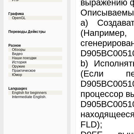
выражению ф
PHP
Описываемый
Графика
OpenGL
a) Создава
(Например
Переводы Дейкстры
сгенерир
Разное
Обзоры
D905BC0051
Видео
Наши поездки
b) Исполнят
История
Оружие
Практическое
(Если пе
Юмор
D905BC005
Languages
процессор в
English for beginners
Intermediate English.
D905BC00510
находящеес
FLD);