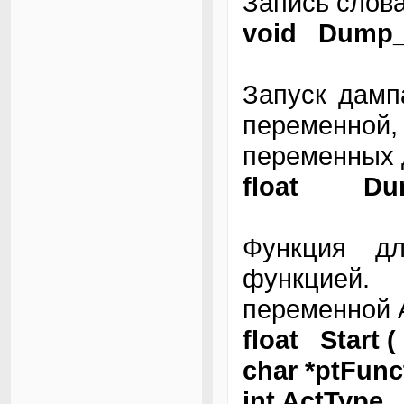
Запись слова
void Dump_
Запуск дамп
переменной
переменных 
float Dump
Функция д
функцией.
переменной 
float Start (
char *ptFun
int ActType