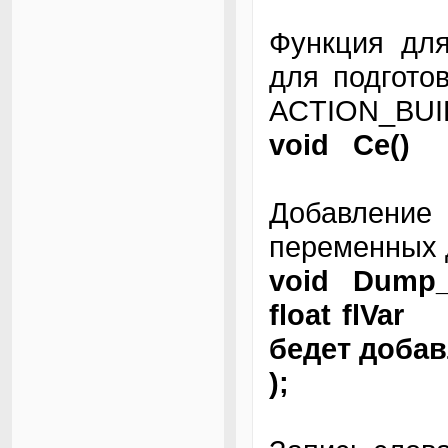
Функция для
для подгото
ACTION_BUI
void Ce()
Добавлени
переменных
void Dump_
float flVar
бедет доба
);