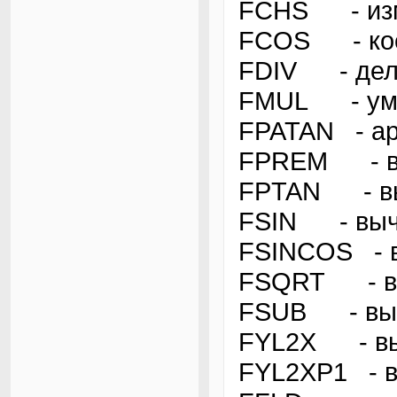
FCHS - изм
FCOS - кос
FDIV - дел
FMUL - ум
FPATAN - ар
FPREM - выч
FPTAN - вы
FSIN - выч
FSINCOS - в
FSQRT - выч
FSUB - вы
FYL2X - выч
FYL2XP1 - в