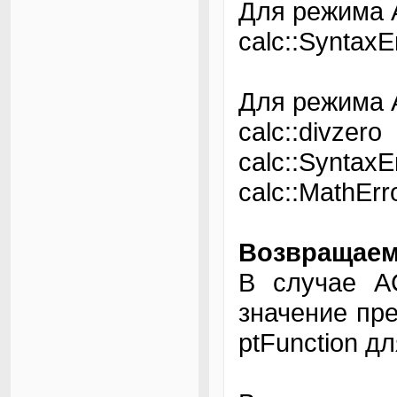
Для режима
calc::Syntax
Для режима
сalc::divzer
calc::Syntax
calc::MathE
Возвращаем
В случае A
значение пр
ptFunction д