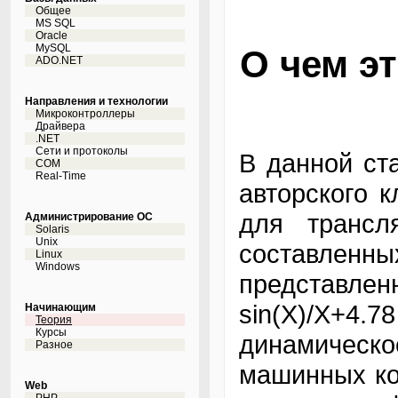
Общее
MS SQL
Oracle
MySQL
О чем эт
ADO.NET
Направления и технологии
Микроконтроллеры
Драйвера
.NET
Сети и протоколы
В данной ст
COM
Real-Time
авторского 
для трансл
Администрирование ОС
Solaris
Unix
составленн
Linux
Windows
представлен
sin(X)/X+
Начинающим
Теория
Курсы
динамичес
Разное
машинных ко
Web