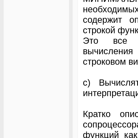
необходим
содержит о
строкой фун
Это все и
вычислени
строковом ви
c) Вычисля
интерпретац
Кратко опи
сопроцесс
функций как