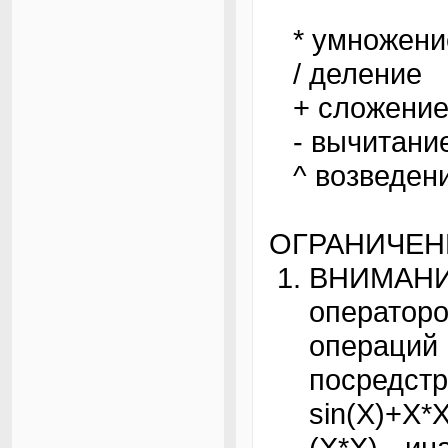
* умножени
/ деление
+ сложени
- вычитани
^ возведени
ОГРАНИЧЕН
ВНИМАН
оператор
операц
посредст
sin(X)+X
(X*X), и