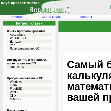
Начало
Сайты клуба
Разделы
Каталог статей
Языки программирования
Ассемблер
Языки С и C++
Дельфи
Perl
Язык управления 1С
Инструменты и технологии
Самый 
проектирования ПО
Переводы
калькул
Программирование в ОС
Windows
математ
Linux
FreeBSD
WinCE
вашей п
QNX
Mac OS
Базы данных