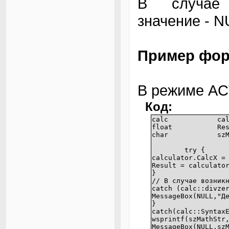
В случае 
значение - N
Пример фор
В режиме A
Код:
calc
ca
float
Re
char
sz
try {
calculator.CalcX =
Result = calculato
}
// В случае возник
catch (calc::divze
MessageBox(NULL,"Д
}
catch(calc::Syntax
wsprintf(szMathStr
MessageBox(NULL,sz