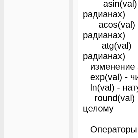
asin(val) 
радианах)
acos(val) -
радианах)
atg(val) -
радианах)
изменение з
exp(val) - ч
ln(val) - на
round(val) 
целому
Операторы