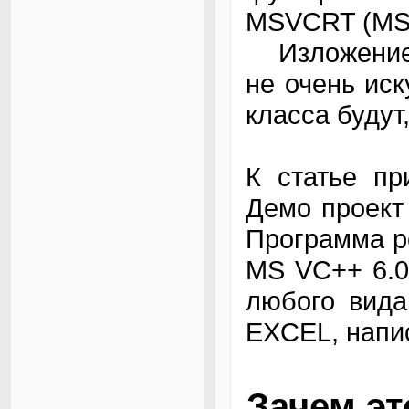
MSVCRT (MS V
Изложение с
не очень ис
класса буду
К статье пр
Демо проект
Программа р
MS VC++ 6.0
любого вида
EXCEL, напис
Зачем эт