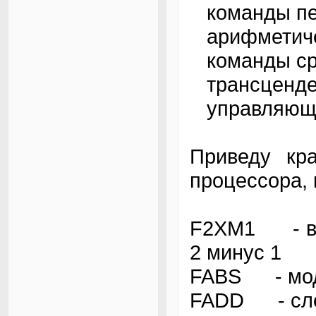
команды пе
арифметиче
команды ср
трансценде
управляющи
Приведу кр
процессора, 
F2XM1 - выч
2 минус 1
FABS - мод
FADD - сл