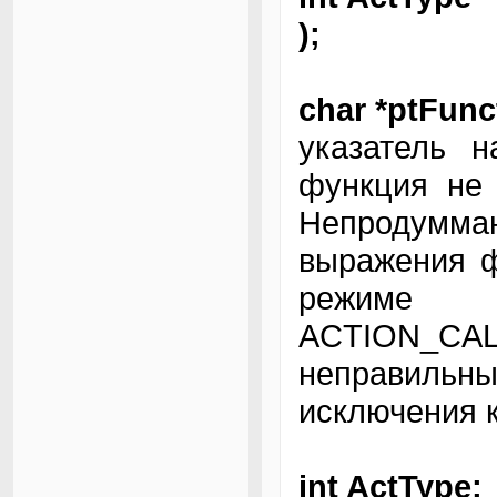
);
char *ptFunc
указатель 
функция не 
Непродумм
выражения ф
режиме
ACTION_CAL
неправильны
исключения 
int ActType;