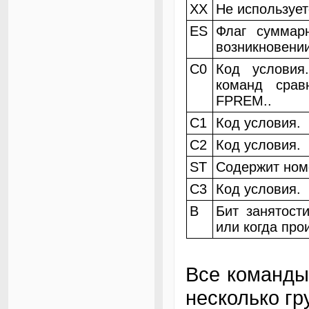
XX
Не использует
ES
Флаг суммар
возникновении
C0
Код условия
команд сра
FPREM..
C1
Код условия.
C2
Код условия.
ST
Содержит номе
C3
Код условия.
B
Бит занятост
или когда про
Все команды
несколько гр