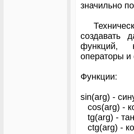
значильно по
Технические
создавать 
функций, 
операторы и
Функции:
sin(arg) - си
cos(arg) - к
tg(arg) - та
ctg(arg) - к