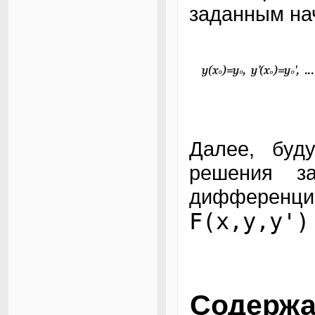
заданным на
Далее, буд
решения з
дифференци
F(x,y,y')
Содержа