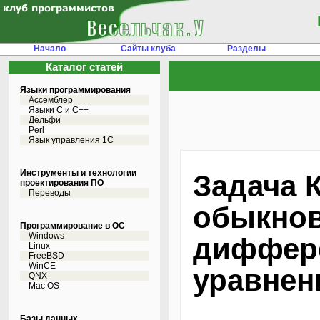
Начало
Сайты клуба
Разделы
Каталог статей
Языки программирования
Ассемблер
Языки С и C++
Дельфи
Perl
Язык управления 1С
Инструменты и технологии
Задача 
проектирования ПО
Переводы
обыкно
Программирование в ОС
Windows
диффер
Linux
FreeBSD
WinCE
уравнен
QNX
Mac OS
Базы данных