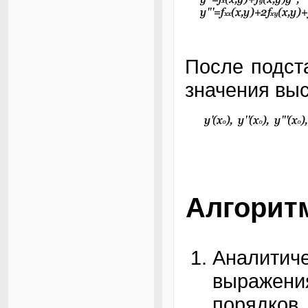
После подст
значения вы
Алгорит
Аналит
выражен
порядков.