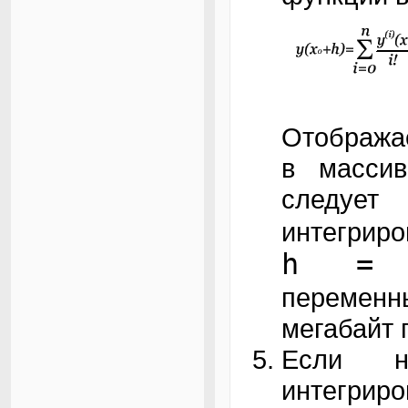
Отображае
в масси
следуе
интегрир
h = 0
перемен
мегабайт 
Если н
интегри