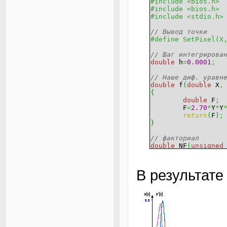
#include <bios.h>
#include <bios.h>
#include <stdio.h>
// Вывод точки
#define SetPixel(X
// Шаг интегрирова
double
h
=
0.0001
;
// Наше диф. уравн
double
f
(
double
X
,
{
double
F
;
F
=
2.70
*
Y
*
Y
return
(
F
)
;
}
// факториал
double
NF
(
unsigned
{
unsigned
l
if
(
!
N
)
ret
В результате
while
(
N
)
{
return
(
do
}
// коэффициенты би
double
Cnm
(
unsigne