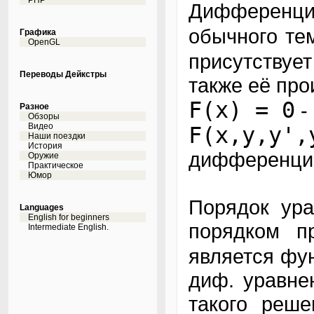
PHP
Дифференци
обычного те
Графика
OpenGL
присутствуе
Переводы Дейкстры
также её пр
F(x) = 0
-
Разное
Обзоры
Видео
F(x,y,
Наши поездки
История
дифференциа
Оружие
Практическое
Юмор
Порядок ура
Languages
English for beginners
порядком п
Intermediate English.
является фу
диф. уравне
такого реше