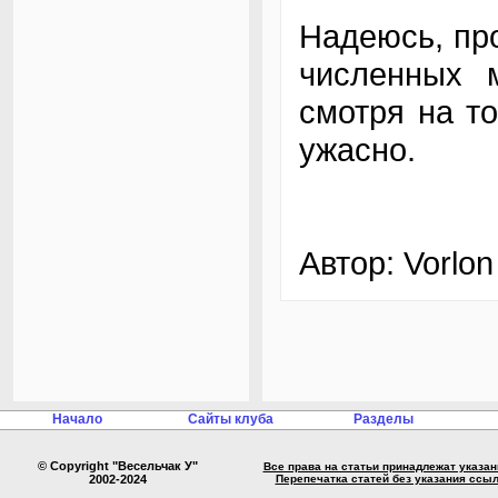
asm MOV AX
asm INT
0x
Надеюсь, про
// Подстав
численных м
// первых 
X
=
X1
;
смотря на то
Y
[
0x00
]
=
Y0
Y
[
0x01
]
=
Y
[
ужасно.
Y
[
0x02
]
=
Y
[
Y
[
0x03
]
=
Y
[
// основно
while
(
X
<
X
{
//
Автор: Vorlon
DY
//
fo
//
DY
Y
[
DY
Y
[
//
Начало
Сайты клуба
Разделы
if
//
© Copyright "Весельчак У"
Все права на статьи принадлежат указа
x
=
2002-2024
Перепечатка статей без указания ссы
if