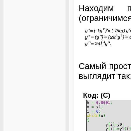
Находим п
(ограничимся
Самый прост
выглядит так
Код: (C)
h
=
0.0001
;
x
=
x1
;
i
=
0
;
while
(
x
)
{
y
[
i
]
=
y0
;
y
[
i
]
+=
y1
(
t