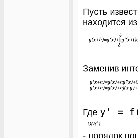
Пусть извес
находится из
Заменив инт
y' = f
Где
- порядок по