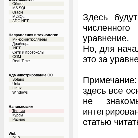
Общее
MS SQL
Oracle
Здесь буду
MySQL
ADO.NET
численног
Направления и технологии
уравнение.
Микроконтроллеры
Драйвера
Но, для нача
.NET
Сети и протоколы
это за уравне
COM
Real-Time
Администрирование ОС
Примечание:
Solaris
Unix
здесь все ос
Linux
Windows
не знако
Начинающим
интегрирова
Теория
Курсы
статью читат
Разное
Web