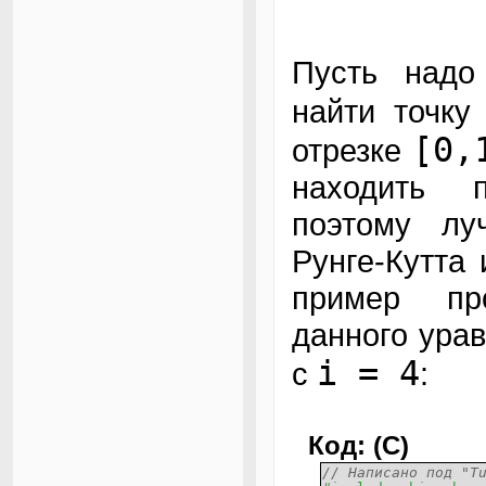
Пусть надо
найти точк
[0,
отрезке
находить 
поэтому лу
Рунге-Кутта
пример пр
данного ура
i = 4
с
:
Код: (C)
// Написано под "T