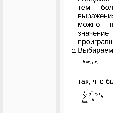
тем бол
выражения
можно п
значени
проигравш
Выбираем
так, что 