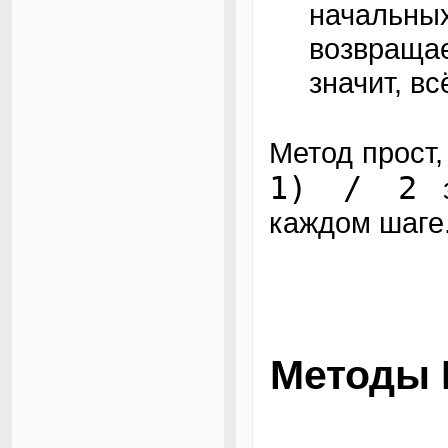
началь
возвраща
значит, вс
Метод прост
1) / 2
з
каждом шаге
Методы 