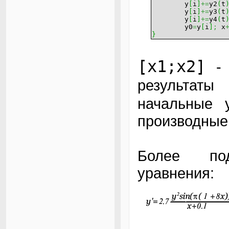
y
[
i
]
+=
y2
(
t
y
[
i
]
+=
y3
(
t
y
[
i
]
+=
y4
(
t
y0
=
y
[
i
]
;
x
}
[x1;x2]
- 
результаты
начальные 
производные
Более по
уравнения: