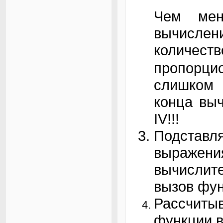
Чем ме
вычисле
количест
пропорц
слишком
конца выч
IV!!!
Подста
выраже
вычисли
вызов фун
Рассчит
функции в