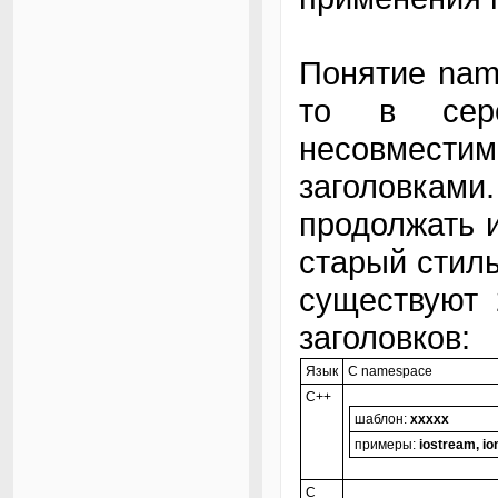
Понятие nam
то в сер
несовмест
заголовкам
продолжать и
старый стиль
существуют 
заголовков:
Язык
С namespace
C++
шаблон:
xxxxx
примеры:
iostream, i
C