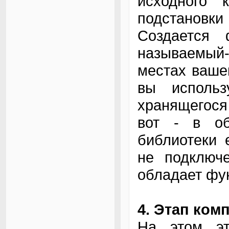
исходного 
подстановки
Создается
называемы
местах ваше
вы использ
хранящегося
вот - в о
библиотеки 
не подключе
обладает фу
4. Этап ком
На этом эт