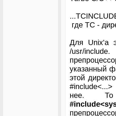
...TCINCLUD
где ТС - дир
Для Unix'a 
/usr/inclu
препроцесс
указанный фа
этой директо
#include<..
нее. То
#include<sys
препроце