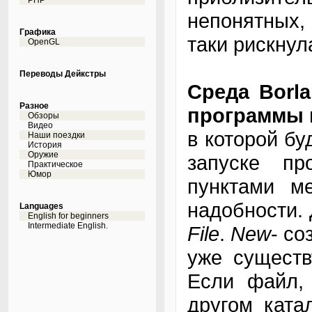
PHP
непонятных,
Графика
таки рискнул
OpenGL
Переводы Дейкстры
Среда Borl
Разное
программы 
Обзоры
Видео
в которой бу
Наши поездки
История
Оружие
запуске п
Практическое
Юмор
пунктами м
надобности.
Languages
English for beginners
Intermediate English.
File
.
New
- с
уже существ
Если файл, 
другом ката