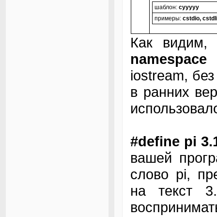
шаблон:
cyyyyy
примеры:
cstdio, cstdl
Как видим,
namespac
iostream, без
в ранних ве
использовало
#define pi 3.
вашей прогр
слово pi, п
на текст 3.
воспринимат