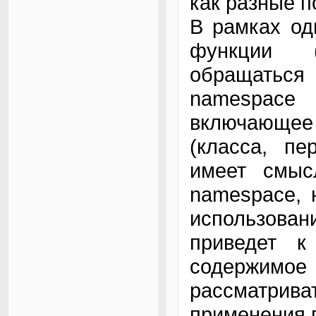
как разные п
В рамках од
функции (
обращаться
namespace
включающее
(класса, пе
имеет смыс
namespace, 
использова
приведет к
содержим
рассматрив
применения 