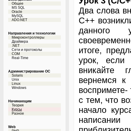
Урок 3 (С/С+
Общее
MS SQL
Два слова вн
Oracle
MySQL
С++ возникл
ADO.NET
данного 
Направления и технологии
Микроконтроллеры
своевременн
Драйвера
.NET
итоге, предл
Сети и протоколы
COM
урок, если
Real-Time
вникайте 
Администрирование ОС
Solaris
вернемся к 
Unix
Linux
воспримете- 
Windows
с тем, что в
Начинающим
Теория
начало курс
Курсы
Разное
написании
Web
приблизител