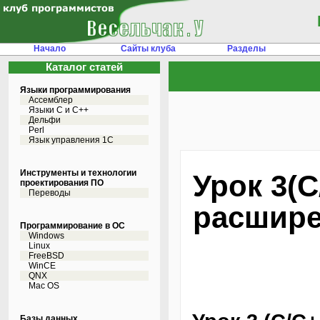
Начало
Сайты клуба
Разделы
Каталог статей
Языки программирования
Ассемблер
Языки С и C++
Дельфи
Perl
Язык управления 1С
Инструменты и технологии
Урок 3(
проектирования ПО
Переводы
расшире
Программирование в ОС
Windows
Linux
FreeBSD
WinCE
QNX
Mac OS
Базы данных