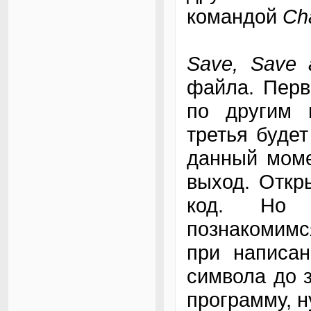
командой
Ch
Save, Save 
файла. Перв
по другим 
третья буде
данный моме
выход. Откр
код. Но э
познакомим
при написан
символа до з
программу, н