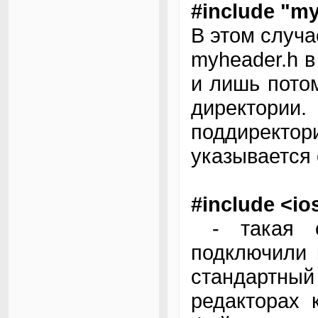
#include "m
В этом случ
myheader.h в
и лишь потом
директори
поддиректо
указывается 
#include <io
- такая с
подключили 
стандартный
редакторах 