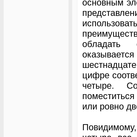
основным эл
представ
использоват
преимущес
обладать 
оказываетс
шестнадцате
цифре соотве
четыре. С
поместиться
или ровно д
Повидимому