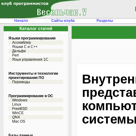
Начало
Сайты клуба
Разделы
Каталог статей
Языки программирования
Ассемблер
Языки С и C++
Дельфи
Perl
Язык управления 1С
Инструменты и технологии
Внутрен
проектирования ПО
Переводы
предста
Программирование в ОС
Windows
компьют
Linux
FreeBSD
WinCE
системы
QNX
Mac OS
Базы данных