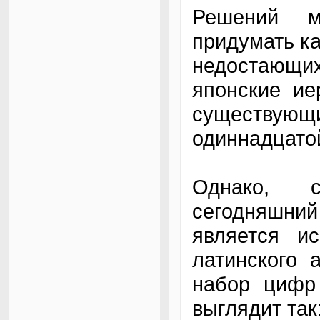
Решений м
придумать к
недостающ
японские ие
существу
одиннадцатой
Однако, 
сегодняшн
является и
латинского 
набор цифр
выглядит так