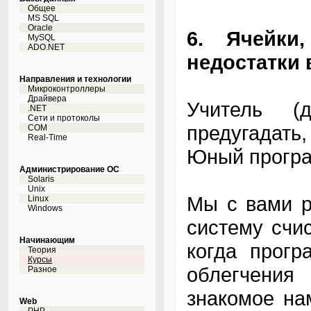
Общее
MS SQL
Oracle
6. Ячейки
MySQL
ADO.NET
недостатки
Направления и технологии
Микроконтроллеры
Драйвера
Учитель (
.NET
Сети и протоколы
предугадать,
COM
Real-Time
Юный програм
Администрирование ОС
Solaris
Unix
Мы с вами р
Linux
Windows
систему счи
Начинающим
когда прогр
Теория
Курсы
облегчения
Разное
знакомое на
Web