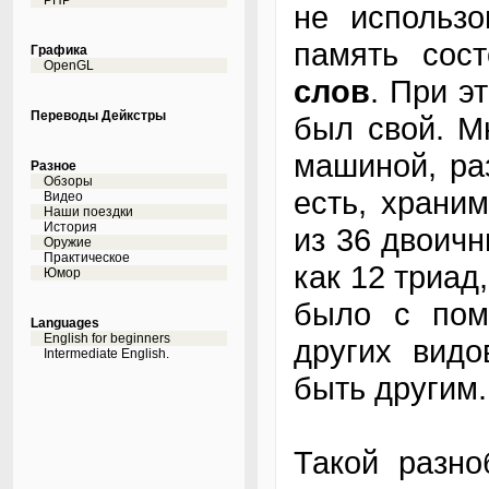
PHP
не использо
память со
Графика
OpenGL
слов
. При э
Переводы Дейкстры
был свой. М
машиной, ра
Разное
Обзоры
есть, храни
Видео
Наши поездки
История
из 36 двоичн
Оружие
Практическое
как 12 триад
Юмор
было с пом
Languages
English for beginners
других видо
Intermediate English.
быть другим.
Такой разн