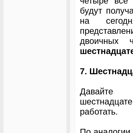
четыре все
будут получ
на сегод
представле
двоичных ч
шестнадцат
7. Шестнадц
Давайте 
шестнадца
работать.
По аналогии