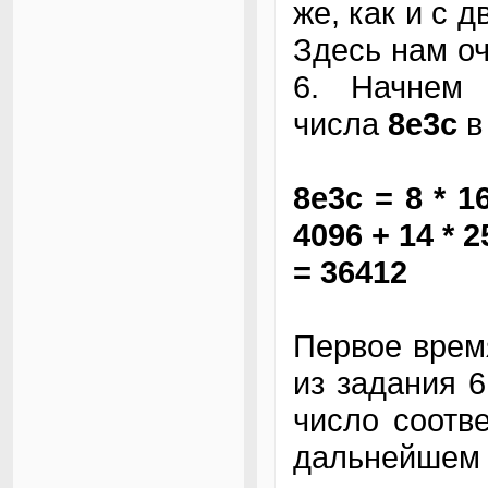
же, как и с 
Здесь нам оч
6. Начнем 
числа
8e3c
в
8e3c = 8 * 16
4096 + 14 * 2
= 36412
Первое врем
из задания 6
число соотв
дальнейше