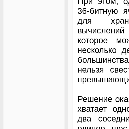
При этом, о
36-битную я
для хран
вычислений 
которое мо
несколько д
большинств
нельзя свес
превышающим
Решение ока
хватает одн
два соседн
единое шес