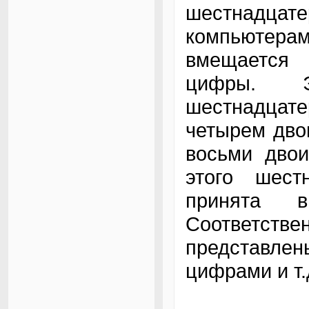
шестнадцат
компьютерам
вмещается
цифры. Э
шестнадца
четырем дво
восьми двои
этого шест
принята в
Соответстве
представле
цифрами и т.