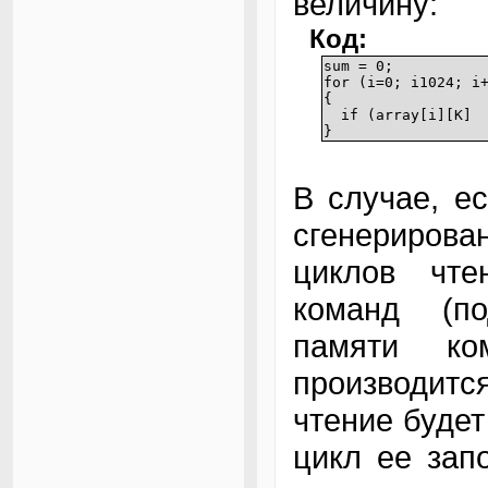
величину:
Код:
sum = 0;
for (i=0; i1024; i
{
if (array[i][K] M
}
В случае, ес
сгенерирова
циклов чт
команд (по
памяти ко
производит
чтение будет
цикл ее зап