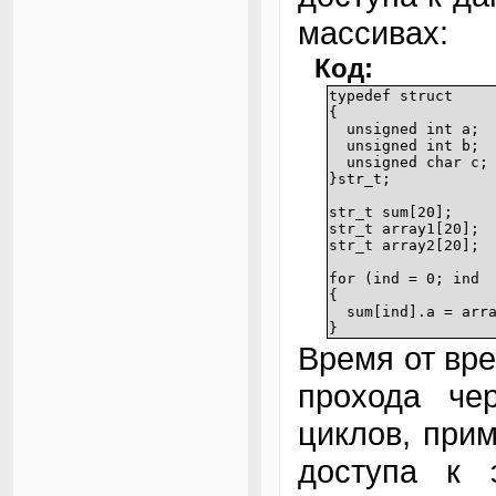
массивах:
Код:
typedef struct
{
unsigned int a;
unsigned int b;
unsigned char c;
}str_t;
str_t sum[20];
str_t array1[20];
str_t array2[20];
for (ind = 0; ind 
{
sum[ind].a = array
}
Время от вре
прохода че
циклов, при
доступа к 