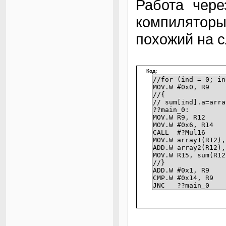
Работа чере
компилятор
похожий на 
Код:
//for (ind = 0; i
MOV.W #0x0, R9
//{
// sum[ind].a=arra
??main_0:
MOV.W R9, R12
MOV.W #0x6, R14
CALL #?Mul16
MOV.W array1(R12),
ADD.W array2(R12),
MOV.W R15, sum(R12
//}
ADD.W #0x1, R9
CMP.W #0x14, R9
JNC ??main_0