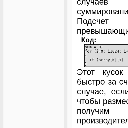
случаев 
суммировани
Подсчет 
превышающих
Код:
sum = 0;
for (i=0; i1024; i
{
if (array[K][i] M
}
Этот кусок
быстро за с
случае, есл
чтобы размес
получи
производите