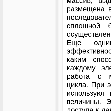
массив, выд
размещена в
последовате
сплошной 
осуществлен
Еще одни
эффективнос
каким спос
каждому эл
работа с м
цикла. При 
используют 
величины. Э
доступа к да