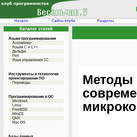
Начало
Сайты клуба
Разделы
Каталог статей
Языки программирования
Ассемблер
Языки С и C++
Дельфи
Perl
Язык управления 1С
Инструменты и технологии
Методы 
проектирования ПО
Переводы
соврем
Программирование в ОС
Windows
микроко
Linux
FreeBSD
WinCE
QNX
Mac OS
Базы данных