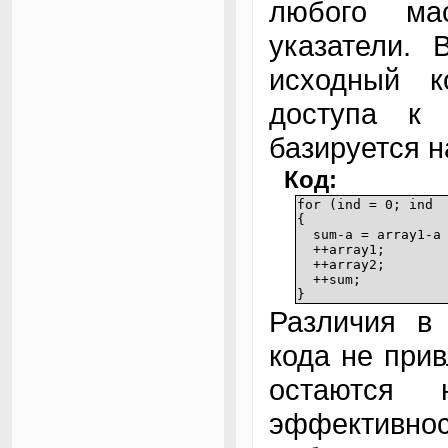
любого ма
указатели. 
исходный к
доступа к 
базируется н
Код:
for (ind = 0; ind 
{
sum-a = array1-a 
++array1;
++array2;
++sum;
}
Различия в 
кода не при
остаются 
эффективно