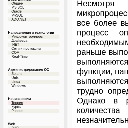
Несмотря
Общее
MS SQL
микропроце
Oracle
MySQL
ADO.NET
все более в
процесс о
Направления и технологии
Микроконтроллеры
необходимым,
Драйвера
.NET
Сети и протоколы
раньше выпол
COM
Real-Time
выполняются
функции, нап
Администрирование ОС
Solaris
Unix
выполняются
Linux
Windows
трудно опре
Однако в р
Начинающим
Теория
Курсы
количества
Разное
незначите
Web