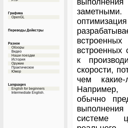
выполнени
PHP
заметными
Графика
OpenGL
оптимиза
разрабат
Переводы Дейкстры
встроенны
Разное
Обзоры
встроенных 
Видео
Наши поездки
к производ
История
Оружие
скорости, по
Практическое
Юмор
чем какие-
Languages
Например, 
English for beginners
Intermediate English.
обычно пре
выполнения 
системе ц
реальног