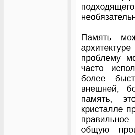
подходяще
необязатель
Память мо
архитектур
проблему мо
часто испо
более быс
внешней, б
память, эт
кристалле пр
правильное 
общую прои