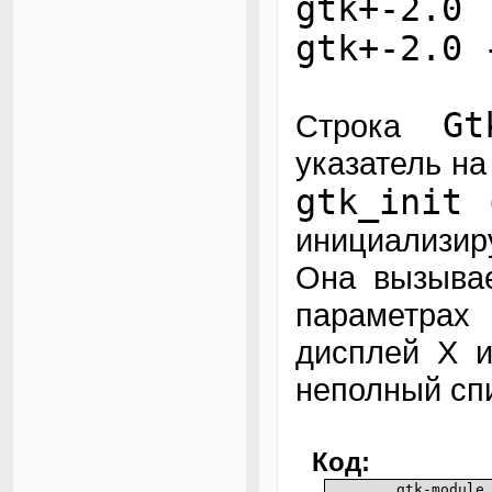
gtk+-2.
gtk+-2.0 
Gt
Строка
указатель на
gtk_init 
инициализи
Она вызывае
параметрах
дисплей X и
неполный сп
Код:
gtk-module