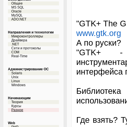
Общее
MS SQL
Oracle
MySQL
ADO.NET
"GTK+ The GI
www.gtk.org
Направления и технологии
Микроконтроллеры
А по руски?
Драйвера
.NET
Сети и протоколы
"GTK+ - 
COM
Real-Time
инструмент
интерфейса п
Администрирование ОС
Solaris
Unix
Linux
Windows
Библиотек
использовани
Начинающим
Теория
Курсы
Разное
Где взять? 
Web