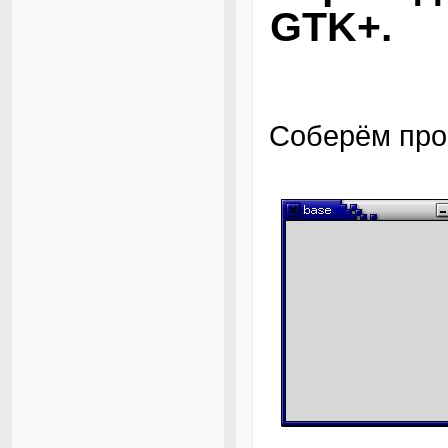
GTK+.
Соберём прос