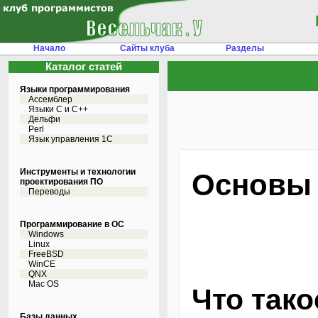
Начало
Сайты клуба
Разделы
Каталог статей
Языки программирования
Ассемблер
Языки С и C++
Дельфи
Perl
Язык управления 1С
Инструменты и технологии
Основы 
проектирования ПО
Переводы
Программирование в ОС
Windows
Linux
FreeBSD
WinCE
QNX
Mac OS
Что так
Базы данных