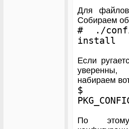
Для файл
Собираем об
# ./con
install
Если ругает
уверенны, 
набираем вот
$ 
PKG_CONFI
По этому