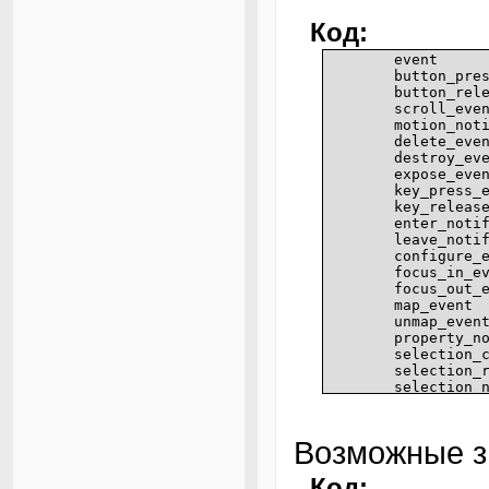
Код:
event
button_pre
button_rel
scroll_eve
motion_not
delete_eve
destroy_ev
expose_eve
key_press_
key_releas
enter_noti
leave_noti
configure_
focus_in_e
focus_out_
map_event
unmap_even
property_n
selection_
selection_
selection_
proximity_
proximity_
visibility
Возможные з
client_eve
no_expose_
Код:
window_sta