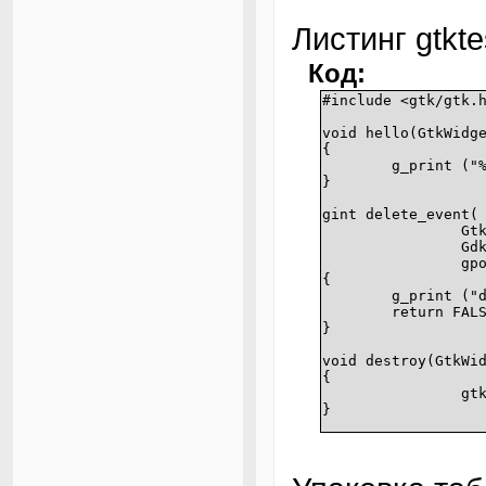
Листинг gtkte
Код:
#include <gtk/gtk.
void hello(GtkWidg
{
g_print ("
}
gint delete_event(
Gt
Gd
gp
{
g_print ("
return FAL
}
void destroy(GtkWi
{
gt
}
int main(int argc,
{
GtkWidget 