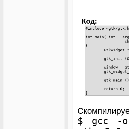
Код:
#include <gtk/gtk.
int main( int arg
ch
{
GtkWidget 
gtk_init (
window = g
gtk_widget
gtk_main (
return 0;
}
Скомпилируе
$ gcc -o