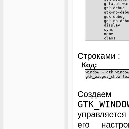
g-fatal-wa
gtk-debug
gtk-no-deb
gdk-debug
gdk-no-deb
display
sync
name
class
Строками :
Код:
window = gtk_windo
gtk_widget_show (w
Создае
GTK_WINDO
управляется
его наст