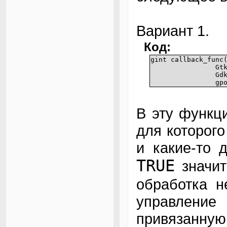
Вариант 1.
Код:
gint callback_func
Gt
Gd
gp
В эту функц
для которог
и какие-то 
TRUE
значит
обработка 
управлен
привязанную