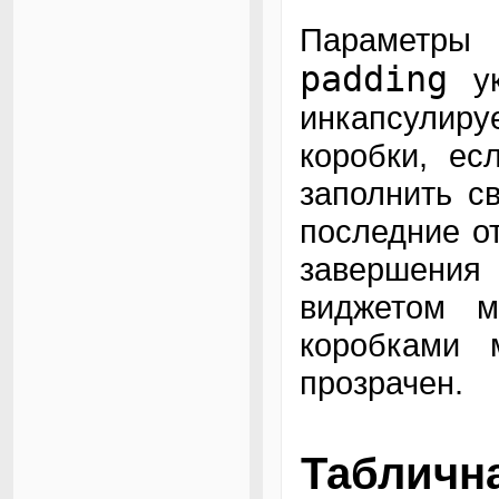
Параметр
padding
ук
инкапсулир
коробки, ес
заполнить с
последние от
завершени
виджетом 
коробками 
прозрачен.
Таблична