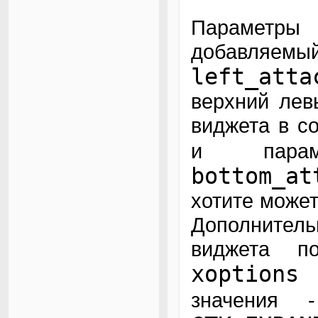
Параметр
добавляемы
left_atta
верхний лев
виджета в с
и пар
bottom_at
хотите может
Дополните
виджета п
xoptions
значения