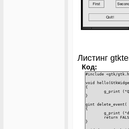
Листинг gtkte
Код:
#include <gtk/gtk.
void hello(GtkWidg
{
g_print ("
}
gint delete_event(
{
g_print ("
return FAL
}