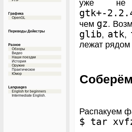
уже не 
PHP
gtk+-2.2.
Графика
OpenGL
gz
чем
. Воз
glib
atk
Переводы Дейкстры
,
,
лежат рядом
Разное
Обзоры
Видео
Наши поездки
История
Оружие
Практическое
Юмор
Соберём 
Languages
English for beginners
Intermediate English.
Распакуем ф
$ tar xvf