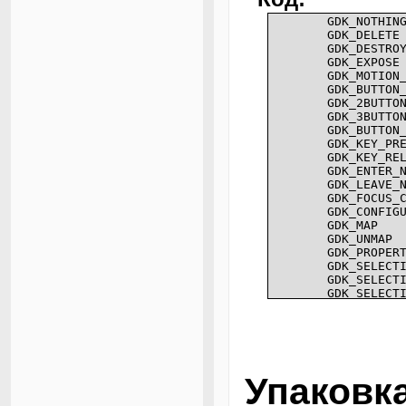
GDK_NOTHIN
GDK_DELETE
GDK_DESTRO
GDK_EXPOSE
GDK_MOTION
GDK_BUTTON
GDK_2BUTTO
GDK_3BUTTO
GDK_BUTTON
GDK_KEY_PR
GDK_KEY_RE
GDK_ENTER_
GDK_LEAVE_
GDK_FOCUS_
GDK_CONFIG
GDK_MAP
GDK_UNMAP
GDK_PROPER
GDK_SELECT
GDK_SELECT
GDK_SELECT
GDK_PROXIM
GDK_PROXIM
GDK_DRAG_E
GDK_DRAG_L
GDK_DRAG_M
GDK_DRAG_S
Упаковк
GDK_DROP_S
GDK_DROP_F