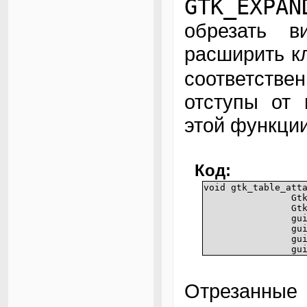
GTK_EXPAN
обрезать 
расширить к
соответств
отступы от 
этой функции
Код:
void gtk_table_att
Gt
Gt
gu
gu
gu
gu
Отрезанные