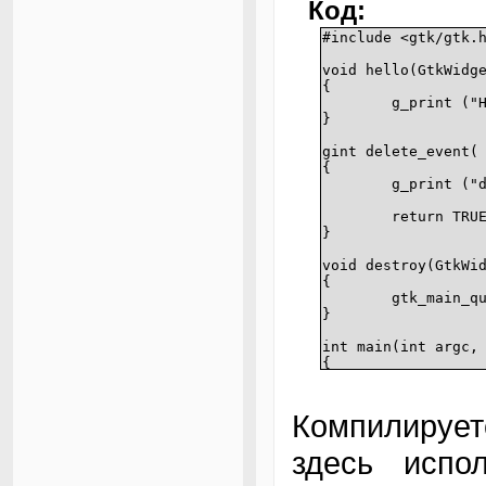
Код:
#include <gtk/gtk.
void hello(GtkWidg
{
g_print ("
}
gint delete_event(
{
g_print ("
return TRU
}
void destroy(GtkWi
{
gtk_main_q
}
int main(int argc,
{
GtkWidget 
GtkWidget 
Компилирует
gtk_init (
здесь испо
window = g