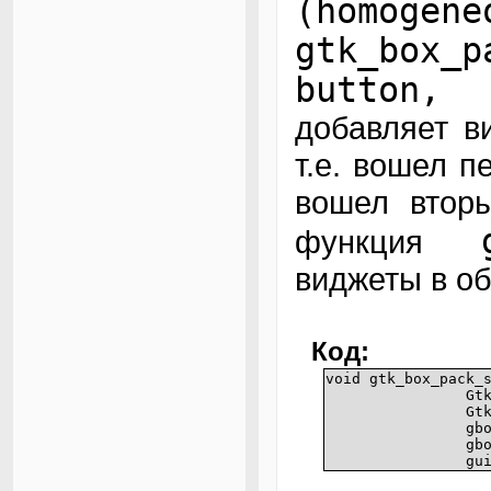
(homo
return 0;
gtk_box_
}
button, 
добавляет в
т.е. вошел 
вошел вторы
функция
виджеты в об
Код:
void gtk_box_pack_
Gt
Gt
gb
gb
gu