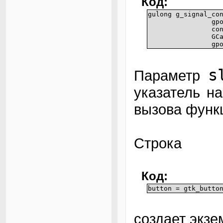
Код:
gulong g_signal_co
gp
co
GC
gp
s
Параметр
указатель н
вызова функ
Строка
Код:
button = gtk_butto
создает экзе