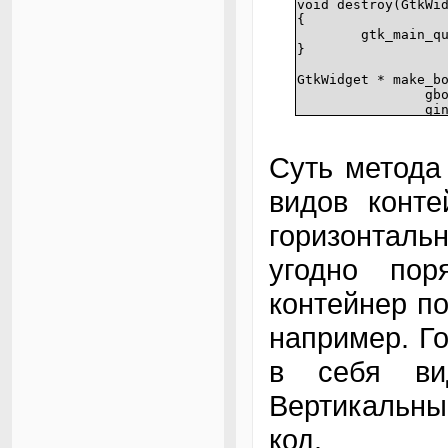
void destroy(GtkWi
{
gtk_main_q
}
GtkWidget * make_b
gb
gi
gb
gb
gu
Суть метода
{
GtkWidget 
видов конте
GtkWidget 
горизонтал
box = gtk_
button = g
угодно пор
gtk_box_pa
контейнер по
gtk_widget
например. Г
button = g
в себя ви
gtk_box_pa
Вертикальны
gtk_widget
код.
return box