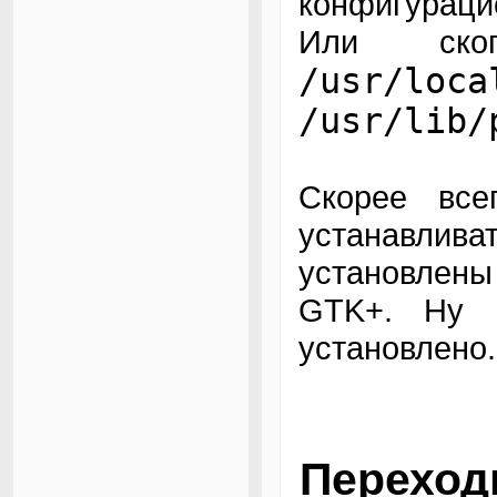
конфигураци
Или ско
/usr/loca
/usr/lib/
Скорее все
устанавлив
установлен
GTK+. Ну 
установлено.
Переход