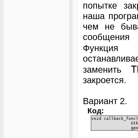
попытке зак
наша програ
чем не быв
сообщения 
Функци
останавли
T
заменить
закроется.
Вариант 2.
Код:
void callback_func
Gt
gp