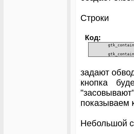
Строки
Код:
gtk_contai
gtk_contai
задают обвод
кнопка буд
"засовываю
показываем к
Небольшой с