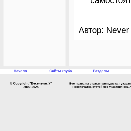
самостоят
Автор: Never
Начало
Сайты клуба
Разделы
© Copyright "Весельчак У"
Все права на статьи принадлежат указа
2002-2024
Перепечатка статей без указания ссы