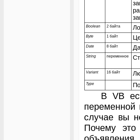
за
ра
за
Boolean
2 байта
Ло
Byte
1 байт
Це
Date
8 байт
Да
String
переменное
Ст
Variant
16 байт
Л
Type
По
В VB есть 
переменной 
случае вы н
Почему это
объявления,