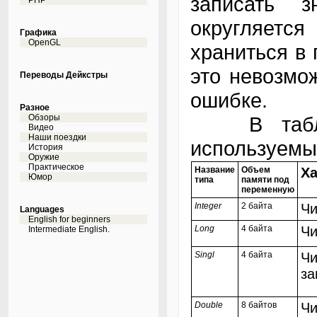
записать 
PHP
округляетс
Графика
OpenGL
храниться в 
это невозмо
Переводы Дейкстры
ошибке.
Разное
Обзоры
В таблице
Видео
Наши поездки
используемы
История
Оружие
Практическое
Название
Объем
Ха
Юмор
типа
памяти под
переменную
Integer
2 байта
Чи
Languages
English for beginners
Long
4 байта
Чи
Intermediate English.
Singl
4 байта
Чи
за
Double
8 байтов
Чи