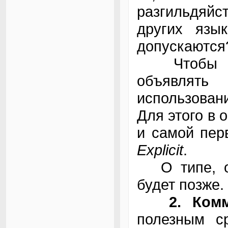
разгильдяйст
других язы
допускаются?
Чтобы точ
объявлять 
использова
Для этого в 
и самой пер
Explicit
.
О типе, оп
будет позже.
2. Ком
полезным с