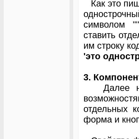
Как это пиш
однострочны
символом "'
ставить отде
им строку ко
'это однос
3. Компоне
Далее нач
возможнос
отдельных к
форма и кноп