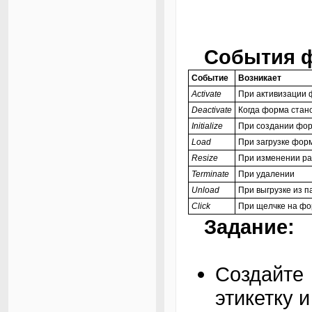
События 
Событие
Возникает
Activate
При активизации 
Deactivate
Когда форма стан
Initialize
При создании фо
Load
При загрузке фор
Resize
При изменении р
Terminate
При удалении
Unload
При выгрузке из п
Click
При щелчке на ф
Задание:
Создайт
этикетку и