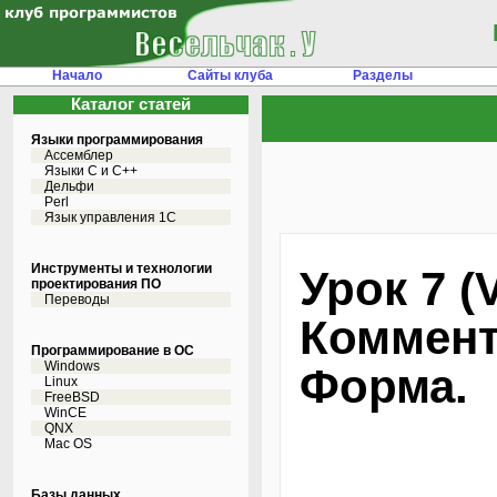
Начало
Сайты клуба
Разделы
Каталог статей
Языки программирования
Ассемблер
Языки С и C++
Дельфи
Perl
Язык управления 1С
Инструменты и технологии
Урок 7 
проектирования ПО
Переводы
Коммент
Программирование в ОС
Windows
Форма.
Linux
FreeBSD
WinCE
QNX
Mac OS
Базы данных