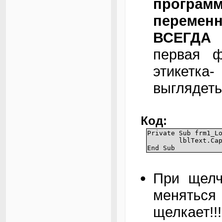
програм
перемен
ВСЕГДА 
первая 
этикетк
выглядеть
Код:
Private Sub frm1_L
lblText.Ca
End Sub
При щелч
меняться
щелкает!