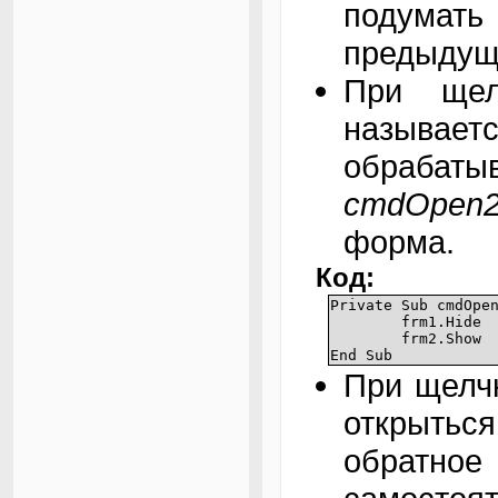
подумать
предыдущ
При щел
назы
обраба
cmdOpen2
форма.
Код:
Private Sub cmdOpe
frm1.Hi
frm2.S
End Sub
При щелч
открыть
обратн