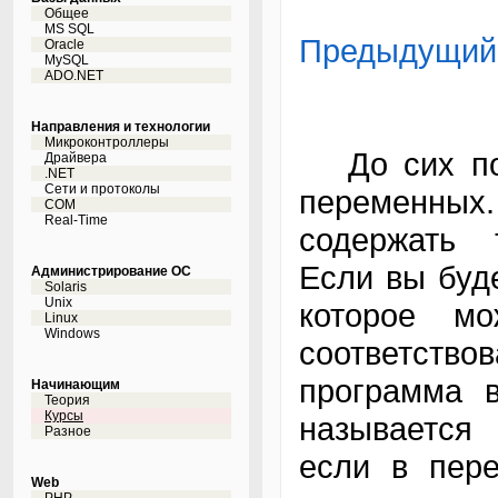
Общее
MS SQL
Предыдущий
Oracle
MySQL
ADO.NET
Направления и технологии
Микроконтроллеры
До сих пор
Драйвера
.NET
Сети и протоколы
переменны
COM
Real-Time
содержать т
Если вы буде
Администрирование ОС
Solaris
Unix
которое м
Linux
Windows
соответство
программа в
Начинающим
Теория
Курсы
называетс
Разное
если в пер
Web