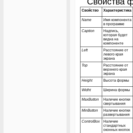
Свойства ф
Свойство
Характеристика
Name
Имя компонента
в программе
Caption
Надпись,
которая будет
видна на
компоненте
Left
Расстояние от
левого края
экрана
Top
Расстояние от
верхнего края
экрана
Height
Высота формы
Widht
Ширина формы
MaxButton
Наличие кнопки
свертывания
MinButton
Наличие кнопки
развертывания
ControlBox
Наличие
стандартных
оконных кнопок