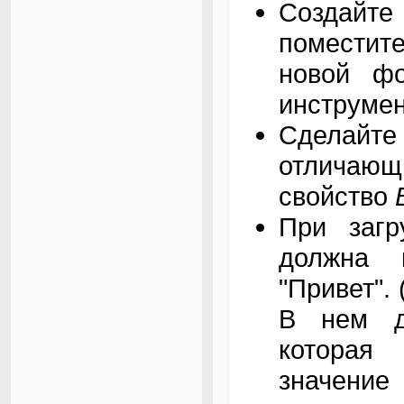
Создайт
поместит
новой фо
инструмен
Сделай
отличаю
свойство
При загр
должна 
"Привет".
В нем д
которая
значени