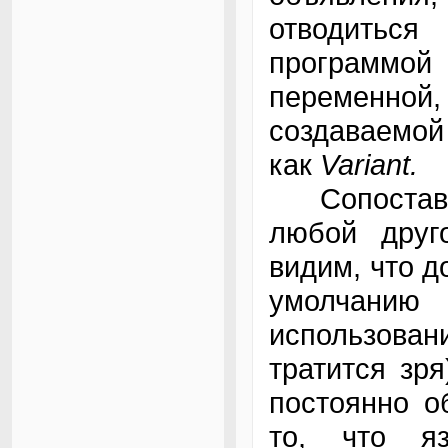
отводиться
программо
переменно
создаваемой
как
Variant.
Сопостави
любой друго
видим, что д
умолчанию
использова
тратится зр
постоянно о
то, что я