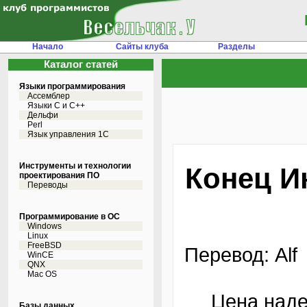
Начало
Сайты клуба
Разделы
Каталог статей
Языки программирования
Ассемблер
Языки С и C++
Дельфи
Perl
Язык управления 1С
Инструменты и технологии
Конец И
проектирования ПО
Переводы
Программирование в ОС
Windows
Linux
FreeBSD
Перевод: Alf
WinCE
QNX
Mac OS
Цена наде
Базы данных