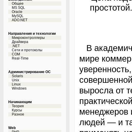
Общее
простотой
MS SQL
Oracle
MySQL
ADO.NET
Направления и технологии
Микроконтроллеры
Драйвера
В академической науке, промышленности и в
.NET
Сети и протоколы
COM
мире коммер
Real-Time
уверенность
Администрирование ОС
Solaris
совершенной 
Unix
Linux
выросла от 
Windows
практическо
Начинающим
Теория
менеджеров и
Курсы
Разное
людей — и т
Web