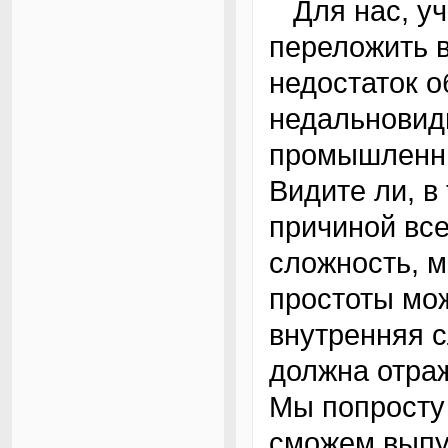
Для нас, ученых, слишком велико искушение
переложить в
недостаток о
недальновид
промышленник
Видите ли, в
причиной вс
сложность, м
простоты мож
внутренняя с
должна отра
Мы попросту 
сможем выпут