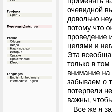
применять н
PHP
очевидной вы
Графика
OpenGL
довольно неу
потому что о
Переводы Дейкстры
проведение 
Разное
Обзоры
целями и не
Видео
Наши поездки
История
Эта всеобща
Оружие
Практическое
только в том
Юмор
внимание на
Languages
English for beginners
забываем о т
Intermediate English.
потерпели не
важны, чтобы
Все же я замечу, что центральная проблема