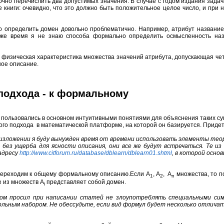
очно перечислить два допустимых значения. В случае с годом издания зада
е книги: очевидно, что это должно быть положительное целое число, и при
 определить домен довольно проблематично. Например, атрибут название
 же время я не знаю способа формально определить осмысленность назв
 физическая характеристика множества значений атрибута, допускающая чет
ное описание.
 подхода - к формальному
льзовались в основном интуитивными понятиями для объяснения таких сущно
ого подхода в математической платформе, на которой он базируется. Придет
зложении я буду вынужден время от времени использовать элементы теор
 без ущерба для ясности описания, они все же будут встречаться. Те и
адресу
http://www.citforum.ru/database/dblearn/dblearn01.shtml
, в которой осно
переходим к общему формальному описанию.Если A
, A
, A
множества, то п
1
2
n
 из множеств A
представляет собой домен.
i
ом просил при написании статей не злоупотреблять специальными сим
льным набором. Не обессудьте, если вид формул будет несколько отличат