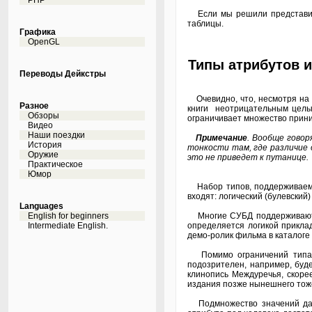
PHP
Если мы решили представить 
таблицы.
Графика
OpenGL
Типы атрибутов 
Переводы Дейкстры
Очевидно, что, несмотря на 
Разное
книги неотрицательным целым
Обзоры
ограничивает множество прин
Видео
Наши поездки
Примечание
. Вообще говор
История
тонкости там, где различие 
Оружие
это не приведет к путанице.
Практическое
Юмор
Набор типов, поддерживаемы
входят: логический (булевский
Languages
English for beginners
Многие СУБД поддерживают т
Intermediate English.
определяется логикой прикла
демо-ролик фильма в каталоге
Помимо ограничений типа, н
подозрителен, например, буде
клинопись Междуречья, скорее
издания позже нынешнего тож
Подмножество значений данн