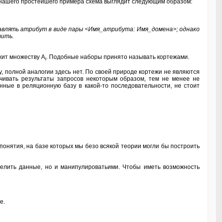
 нашего простейшего примера схема выглядит следующим образом:
тавлять атрибут в виде пары <Имя_атрибута: Имя_домена>; однако
тить.
ит множеству A
. Подобные наборы принято называть кортежами.
i
, полной аналогии здесь нет. По своей природе кортежи не являются
чивать результаты запросов некоторым образом, тем не менее не
нные в реляционную базу в какой-то последовательности, не стоит
понятия, на базе которых мы безо всякой теории могли бы построить
елить данные, но и манипулироватьими. Чтобы иметь возможность
е.