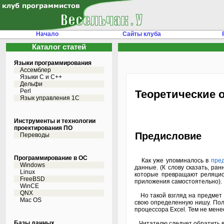
Начало
Сайты клуба
Каталог статей
Языки программирования
Ассемблер
Языки С и C++
Дельфи
Perl
Теоретические 
Язык управления 1С
Инструменты и технологии
проектирования ПО
Предисловие
Переводы
Программирование в ОС
Как уже упоминалось в
пре
Windows
данные. (К слову сказать, р
Linux
которые превращают реляцио
FreeBSD
приложения самостоятельно).
WinCE
QNX
Но такой взгляд на предмет 
Mac OS
свою определенную нишу. Пол
процессора Excel. Тем не мене
Базы данных
Читателю следует обратить в