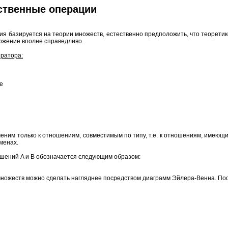
ственные операции
я базируется на теории множеств, естественно предположить, что теорети
ожение вполне справедливо.
ератора:
е
им только к отношениям, совместимым по типу, т.е. к отношениям, имеющи
менах.
ений A и B обозначается следующим образом:
ножеств можно сделать нагляднее посредством диаграмм Эйлера-Венна. По