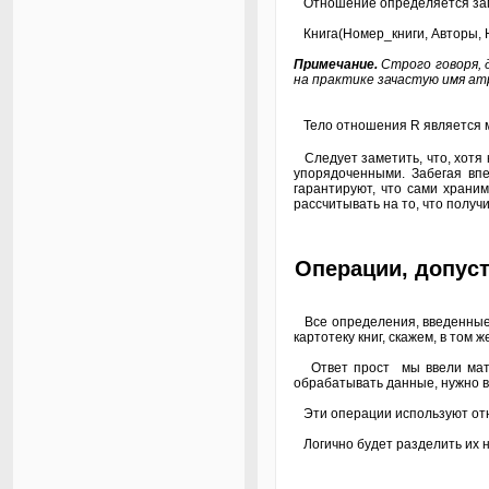
Отношение определяется заго
Книга(Номер_книги, Авторы, Н
Примечание.
Строго говоря, 
на практике зачастую имя ат
Тело отношения R является м
Следует заметить, что, хотя 
упорядоченными. Забегая вп
гарантируют, что сами храни
рассчитывать на то, что получ
Операции, допус
Все определения, введенные д
картотеку книг, скажем, в том
Ответ прост мы ввели матем
обрабатывать данные, нужно 
Эти операции используют отно
Логично будет разделить их н