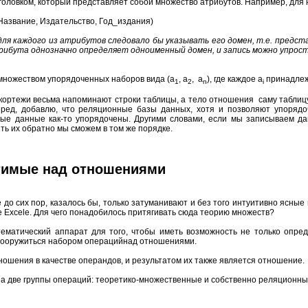
ловком, который представляет собой множество атрибутов. Например, для
азвание, Издательство, Год_издания)
для каждого из атрибутов следовало бы указывать его домен, т.е. предс
рибута однозначно определяет одноименный домен, и запись можно упрос
ножеством упорядоченных наборов вида (a
, a
, a
), где каждое a
принадлеж
1
2
n
i
кортежи весьма напоминают строки таблицы, а тело отношения саму таблицу
еред, добавлю, что реляционные базы данных, хотя и позволяют упорядо
мые данные как-то упорядочены. Другими словами, если мы записываем да
ить их обратно мы сможем в том же порядке.
тимые над отношениями
о сих пор, казалось бы, только затуманивают и без того интуитивно ясные 
 же Excelе. Для чего понадобилось притягивать сюда теорию множеств?
атический аппарат для того, чтобы иметь возможность не только опред
вооружиться набором операцийнад отношениями.
шения в качестве операндов, и результатом их также является отношение.
а две группы операций: теоретико-множественные и собственно реляционны