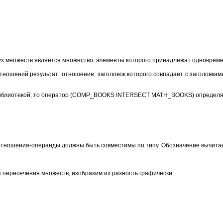
х множеств является множество, элементы которого принадлежат одноврем
ношений результат отношение, заголовок которого совпадает с заголовкам
блиотекой, то оператор (COMP_BOOKS INTERSECT MATH_BOOKS) определяет 
отношения-операнды должны быть совместимы по типу. Обозначение вычита
ересечения множеств, изобразим их разность графически: