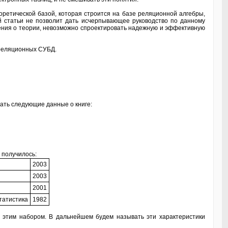
етической базой, которая строится на базе реляционной алгебры,
й статьи не позволит дать исчерпывающее руководство по данному
ления о теории, невозможно спроектировать надежную и эффективную
реляционных СУБД.
ать следующие данные о книге:
 получилось:
2003
2003
2001
татистика
1982
я этим набором. В дальнейшем будем называть эти характеристики