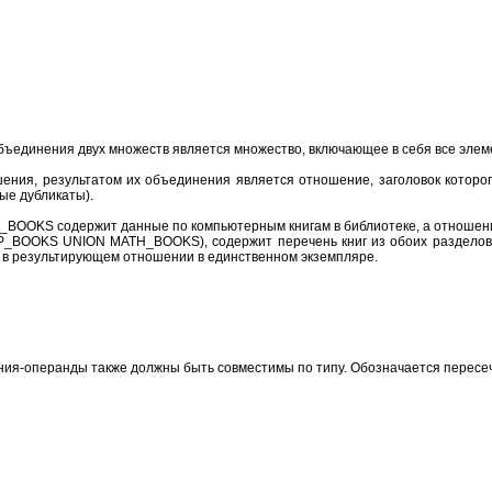
ъединения двух множеств является множество, включающее в себя все элем
ния, результатом их объединения является отношение, заголовок которого
ые дубликаты).
OOKS содержит данные по компьютерным книгам в библиотеке, а отношен
_BOOKS UNION MATH_BOOKS), содержит перечень книг из обоих разделов, 
 в результирующем отношении в единственном экземпляре.
ия-операнды также должны быть совместимы по типу. Обозначается пересе