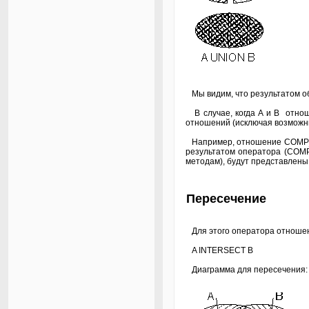
Мы видим, что результатом об
В случае, когда A и B отноше
отношений (исключая возможн
Например, отношение COMP_B
результатом оператора (COMP
методам), будут представлены
Пересечение
Для этого оператора отношен
A INTERSECT B
Диаграмма для пересечения: