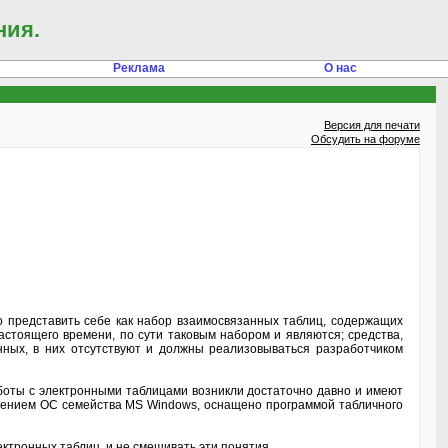
ния.
Реклама
О нас
Версия для печати
Обсудить на форуме
 представить себе как набор взаимосвязанных таблиц, содержащих
стоящего времени, по сути таковым набором и являются; средства,
ных, в них отсутствуют и должны реализовываться разработчиком
оты с электронными таблицами возникли достаточно давно и имеют
лением ОС семейства MS Windows, оснащено программой табличного
тронных таблиц, и не смешивать эти понятия.