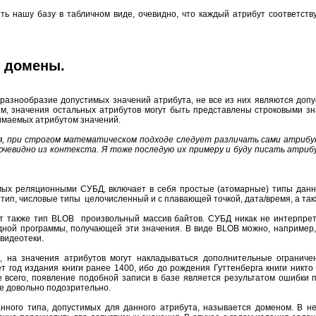
нашу базу в табличном виде, очевидно, что каждый атрибут соответств
и домены.
разнообразие допустимых значений атрибута, не все из них являются доп
, значения остальных атрибутов могут быть представлены строковыми зна
имаемых атрибутом значений.
я, при строгом математическом подходе следует различать сами атрибу
очевидно из контекста. Я тоже последую их примеру и буду писать атри
х реляционными СУБД, включает в себя простые (атомарные) типы данны
) тип, числовые типы целочисленный и с плавающей точкой, дата/время, а так
акже тип BLOB произвольный массив байтов. СУБД никак не интерпретир
дной программы, получающей эти значения. В виде BLOB можно, например,
 видеотеки.
а значения атрибутов могут накладываться дополнительные ограничен
т год издания книги ранее 1400, ибо до рождения Гуттенберга книги никто
 всего, появление подобной записи в базе является результатом ошибки п
е довольно подозрительно.
ого типа, допустимых для данного атрибута, называется доменом. В нек