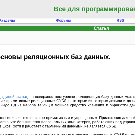
Все для программирова
Разделы
Форумы
RSS
Статья
основы реляционных баз данных.
дыдущей статье
, на поверхностном уровне реляционную базу данных можно
анние примитивные реляционные СУБД, некоторые из которых дожили и до на
нную БД из набора таблиц в мощное средство хранения и обработки дан
все же является излишне примитивным и упрощенным. Приложения для раб
агаю, что большинство персональных компьютеров, работающих под управ
е Excel, хотя и работает с табличными данными, не является СУБД.
нимание на основные моменты, которые отличают реляционные СУБД от элек