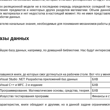
х реляционной модели не в последнюю очередь определялся солидной теор
сления предикатов и некоторых других разделов математики. Объем данно
их материалах и нет недостатка в настоящий момент. Но не имея представ
аботки данных.
ателю начальные знания, необходимые для понимания механизмов работы 
азы данных
шую базу данных, например, по домашней библиотеке. Нас будут интересов
вшиеся книги, до которых смог дотянуться на рабочем столе. Вот что у меня
Visual Studio .NET: Разработка приложений баз данных
БХВ
Visual C++ и MFC. 2-е издание
БХВ
Программирование. Математические основы, средства, теория.
БХВ
Искусство тестирования программ.
Финансы и с
актеристик, книги обладают и другими, но в данной задаче ограничимс