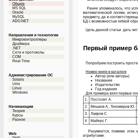
Общее
MS SQL
Ранее упоминалось, что успе
Oracle
математической логики, исчи
MySQL
предмету, да в соответствующ
ADO.NET
БД с возможностью гибкой обр
Цель данной статьи дать чит
Направления и технологии
Микроконтроллеры
Драйвера
Первый пример б
.NET
Сети и протоколы
COM
Real-Time
Попробуем построить простей
Номер книги в каталоге
Администрирование ОС
Автор (или авторы)
Solaris
Название
Unix
Издательство
Linux
Год издания
Windows
Для примера взял первые попа
1.
Постолит А.
Начинающим
2.
Мешков А., Тихомиров Ю.
Теория
3.
Лавров С.
Курсы
Разное
4
Майерс Г.
Разумеется, помимо этих хар
Web
атрибутами.