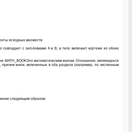
енты исходных множеств.
 совпадает с заголовками A и B, а тело включает кортежи из обоих
ие MATH_BOOKSпо математическим книгам. Отношение, являющееся
причем книги, включенные в оба раздела (например, по численным
чение следующим образом: