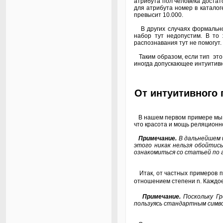
атрибута пол человека достат
для атрибута номер в каталог
превысит 10.000.
В других случаях формально
набор тут недопустим. В то
распознавания тут не помогут.
Таким образом, если тип это
иногда допускающее интуитив
От интуитивного
В нашем первом примере мы по
что красота и мощь реляционн
Примечание.
В дальнейшем и
этого никак нельзя обойтись
ознакомиться со статьей по 
Итак, от частных примеров 
отношением степени n. Каждое
Примечание.
Поскольку Гр
пользуясь стандартным симво