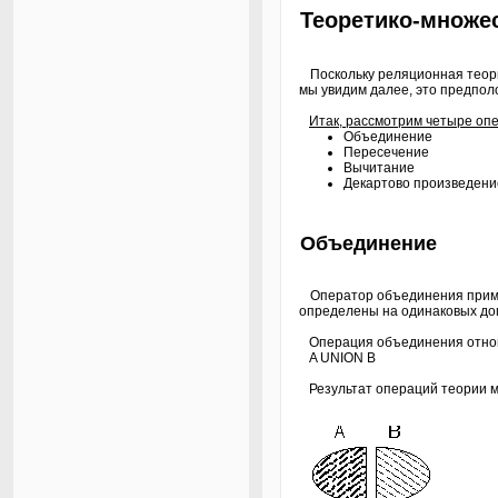
Теоретико-множе
Поскольку реляционная теори
мы увидим далее, это предпол
Итак, рассмотрим четыре оп
Объединение
Пересечение
Вычитание
Декартово произведени
Объединение
Оператор объединения примен
определены на одинаковых до
Операция объединения отнош
A UNION B
Результат операций теории м