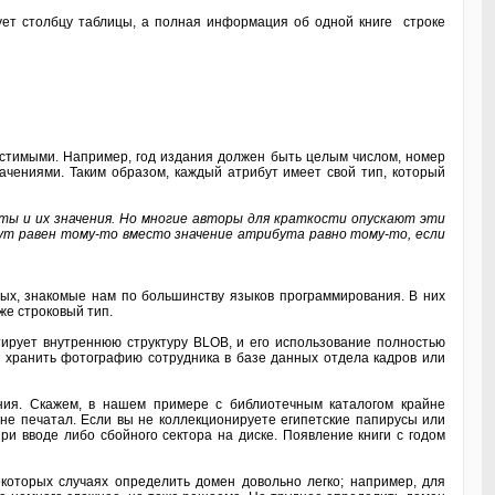
ует столбцу таблицы, а полная информация об одной книге строке
устимыми. Например, год издания должен быть целым числом, номер
чениями. Таким образом, каждый атрибут имеет свой тип, который
ты и их значения. Но многие авторы для краткости опускают эти
бут равен тому-то вместо значение атрибута равно тому-то, если
х, знакомые нам по большинству языков программирования. В них
же строковый тип.
ует внутреннюю структуру BLOB, и его использование полностью
 хранить фотографию сотрудника в базе данных отдела кадров или
ия. Скажем, в нашем примере с библиотечным каталогом крайне
 не печатал. Если вы не коллекционируете египетские папирусы или
ри вводе либо сбойного сектора на диске. Появление книги с годом
оторых случаях определить домен довольно легко; например, для