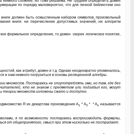
ча немного сложнее, но тоже решаема. Не труднее определить домен
 нумерации по порядку маловероятно, что для личной библиотеки оно
 книги должен быть осмысленным набором символов, произвольный
ания книги: ни перечисление допустимых значений, ни алгоритм
кое формальное определение, то домен скорее логическое понятие,
стей, как атрибут, домен и т.д. Однако неоднократно упоминалось,
ся и нам немного погрузиться в основы реляционной алгебры.
ии множеств. Постараюсь не злоупотреблять ими, но там, где без
з читателей, кто не знаком с предметом или подзабыл его, могут
вы теории множеств изложены сжато и доступно.
одмножество R их декартова произведения A
* A
* * A
называется
1
2
n
волами, я по возможности постараюсь воспроизводить формулы,
ься от общепринятого, смысл при этом нисколько не пострадает.