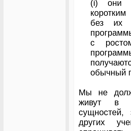
(i) они
коротким
без их 
программы
с росто
программ
получаю
обычный 
Мы не долж
живут в м
сущностей, 
других уч