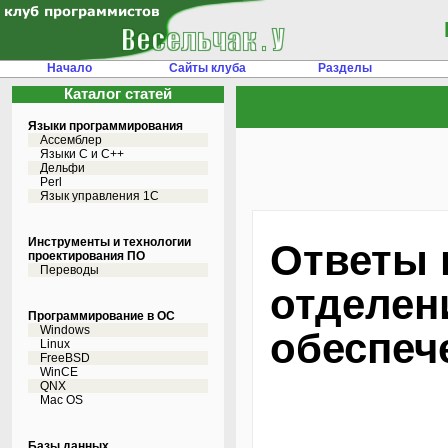
Начало
Сайты клуба
Разделы
Каталог статей
Языки программирования
Ассемблер
Языки С и C++
Дельфи
Perl
Язык управления 1С
Инструменты и технологии
Ответы 
проектирования ПО
Переводы
отделен
Программирование в ОС
Windows
обеспеч
Linux
FreeBSD
WinCE
QNX
Mac OS
Базы данных