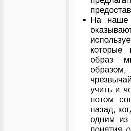
предостав
На наше
оказыва
использ
которые
образ м
образом, 
чрезвычай
учить и ч
потом со
назад, ко
одним из
понятия 