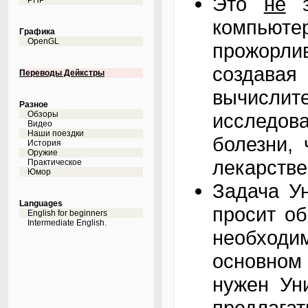
Это
не
з
PHP
компьюте
Графика
OpenGL
прожорл
создавая
Переводы Дейкстры
вычислит
Разное
Обзоры
исследова
Видео
Наши поездки
болезни,
История
Оружие
лекарстве
Практическое
Юмор
Задача Ун
Languages
просит об
English for beginners
Intermediate English.
необходим
основном
нужен Ун
предла