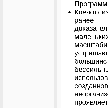
Программ
Кое-кто и
ранее
доказат
малень
масштабир
устрашаю
большинст
бессил
использо
созданн
неоргани
проявляет