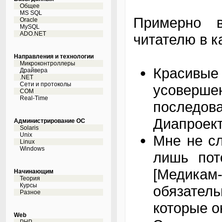
Общее
MS SQL
Примерно в
Oracle
MySQL
ADO.NET
читателю в к
Направления и технологии
Микроконтроллеры
Красив
Драйвера
.NET
Сети и протоколы
усоверше
COM
Real-Time
последо
Диапроект
Администрирование ОС
Solaris
Unix
Мне не сл
Linux
Windows
лишь пот
[Медика
Начинающим
Теория
Курсы
обязател
Разное
которые о
Web