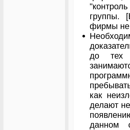
"контрол
группы. 
фирмы не 
Необхо
доказате
до тех 
занимаютс
программн
пребыват
как неизл
делают не
появлению
данном 