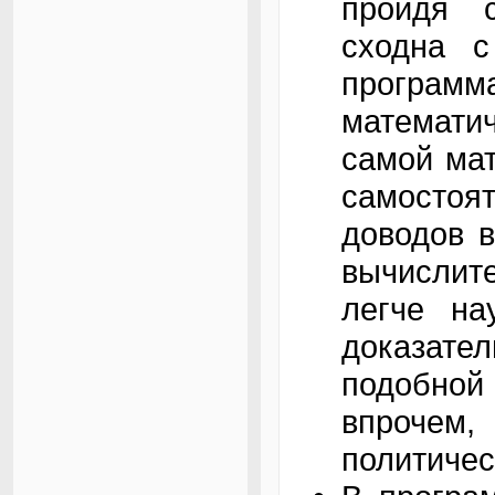
пройдя с
сходна с
програм
математич
самой мат
самосто
доводов 
вычислите
легче на
доказате
подобно
впрочем
политиче