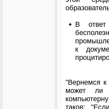
образовател
В ответ
беспо
промышлен
к докум
процитиро
"Вернемся к
может ли 
компьютерн
таков: "Ес