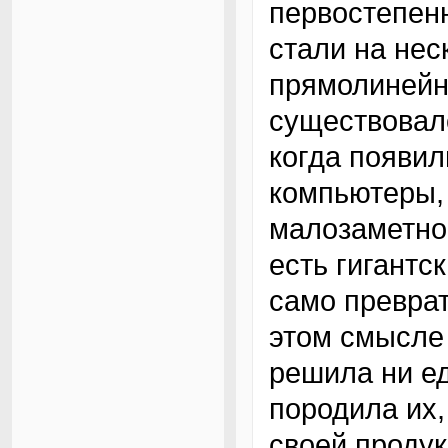
первостепенн
стали на нес
прямолинейно
существовал
когда появи
компьютеры,
малозаметной
есть гигант
само преврат
этом смысле
решила ни е
породила их,
своей продук