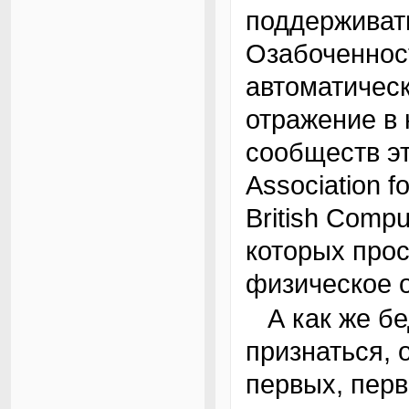
поддерживать
Озабоченнос
автоматическ
отражение в
сообществ эт
Association f
British Compu
которых про
физическое 
А как же бедный программист? Что же, честно
признаться, 
первых, пер