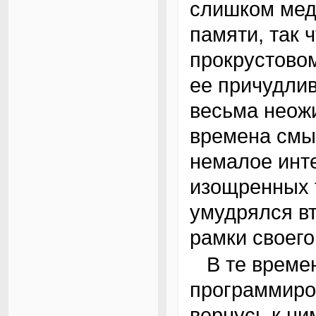
слишком мед
памяти, так 
прокрустовом
ее причудли
весьма неож
времена смы
немалое инт
изощренных 
умудрялся в
рамки своего
В те времена сложилось два мнения о
программиров
вернусь к н