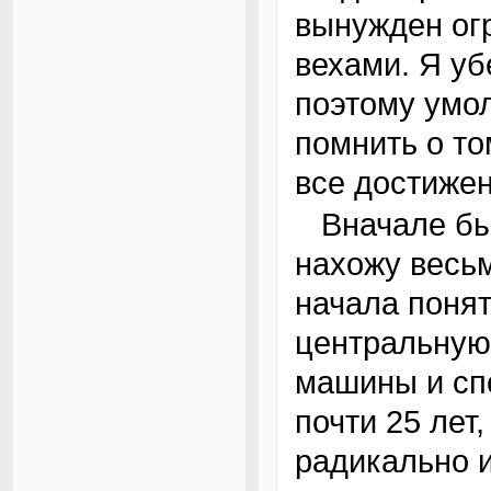
вынужден ог
вехами. Я уб
поэтому умол
помнить о то
все достижен
Вначале был EDSAC в Кембридже, Англия, и я
нахожу весь
начала поня
центральную
машины и сп
почти 25 лет
радикально и