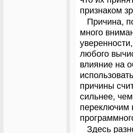
признаком з
Причина, по которой я выше уделил столь
много вниман
уверенности,
любого вычи
влияние на о
использовать,
причины счит
сильнее, чем
переключим 
программног
Здесь разнообразие было столь велико, что я