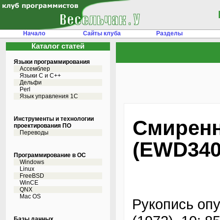
Начало
Сайты клуба
Разделы
Каталог статей
Языки программирования
Ассемблер
Языки С и C++
Дельфи
Perl
Язык управления 1С
Инструменты и технологии
Смирен
проектирования ПО
Переводы
(EWD340
Программирование в ОС
Windows
Linux
FreeBSD
WinCE
QNX
Mac OS
Рукопись оп
Базы данных