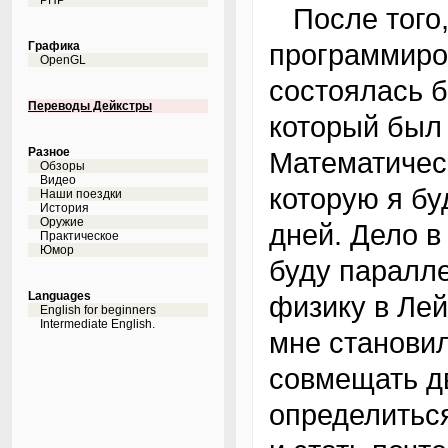
PHP
После того, как я прозанимался
программиров
Графика
OpenGL
состоялась б
Переводы Дейкстры
который был 
Разное
Математичес
Обзоры
Видео
которую я бу
Наши поездки
История
Оружие
дней. Дело в
Практическое
Юмор
буду паралле
Languages
физику в Лей
English for beginners
Intermediate English.
мне становил
совмещать дв
определитьс