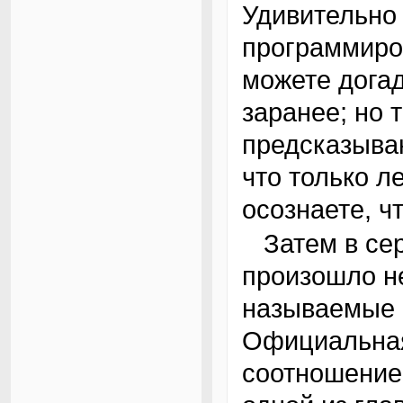
Удивительно 
программиров
можете догад
заранее; но 
предсказываю
что только л
осознаете, ч
Затем в середине шестидесятых годов
произошло не
называемые 
Официальная
соотношение