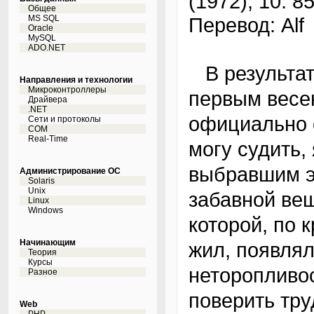
(1972), 10: 8
Общее
MS SQL
Перевод: Alf
Oracle
MySQL
ADO.NET
В результате долгой цепочки случайностей
Направления и технологии
Микроконтроллеры
первым весен
Драйвера
.NET
официально 
Сети и протоколы
COM
Real-Time
могу судить,
выбравшим э
Администрирование ОС
Solaris
Unix
забавной вещ
Linux
Windows
которой, по 
Начинающим
жил, появля
Теория
Курсы
неторопливос
Разное
поверить тру
Web