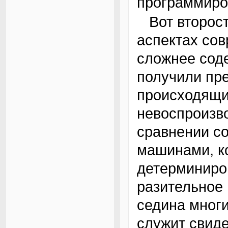
программиров
Вот второстепенная причина: в одном-двух
аспектах со
сложнее соде
получили пр
происходящи
невоспроизв
сравнении с
машинами, к
детерминиро
разительное
седина мног
служит свиде