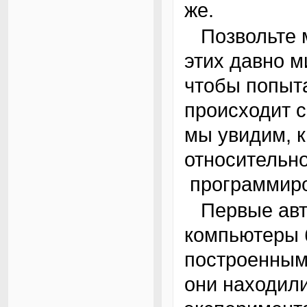
же.
Позвольте мне попытаться передать события
этих давно м
чтобы попыта
происходит с
мы увидим, 
относительн
программиро
Первые автоматические электронные
компьютеры 
построенным
они находил