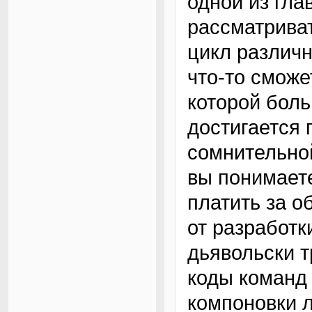
одной из гла
рассматриват
цикл различ
что-то сможе
которой бол
достигается 
сомнительно
вы понимаете
платить за о
от разработк
дьявольски т
коды команд 
компоновки л