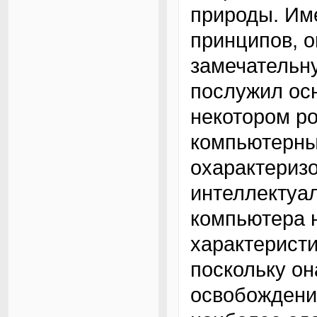
природы. Име
принципов, 
замечательну
послужил осн
некотором р
компьютерны
охарактериз
интеллектуа
компьютера н
характерист
поскольку он
освобождени