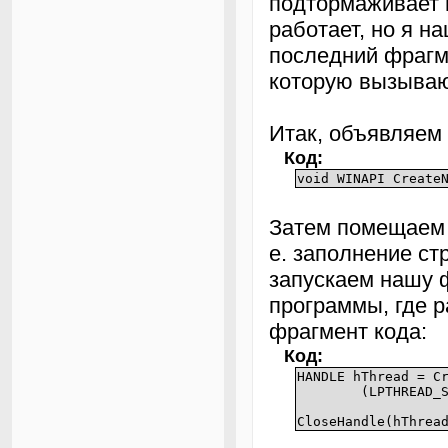
подтормаживает п
работает, но я н
последний фрагм
которую вызываю
Итак, объявляем
Код:
void WINAPI Create
Затем помещаем 
е. заполнение стр
запускаем нашу 
программы, где 
фрагмент кода:
Код:
HANDLE hThread = C
(LPTHREAD_
CloseHandle(hThrea