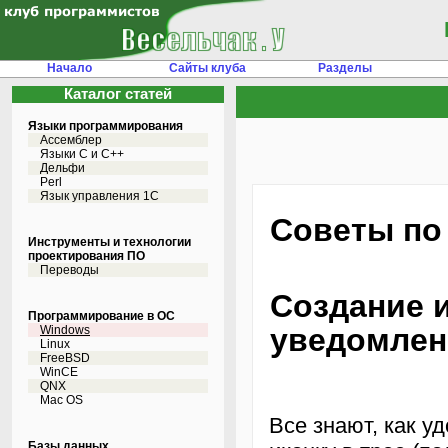
Начало
Сайты клуба
Разделы
Каталог статей
Языки программирования
Ассемблер
Языки С и C++
Дельфи
Perl
Язык управления 1С
Советы по 
Инструменты и технологии
проектирования ПО
Переводы
Создание и
Программирование в ОС
уведомлен
Windows
Linux
FreeBSD
WinCE
QNX
Mac OS
Все знают, как у
Базы данных