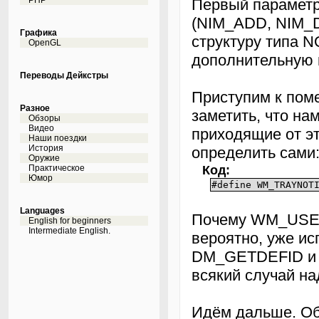
PHP
Первый параметр
(NIM_ADD, NIM_DE
Графика
структуру типа
OpenGL
дополнительную
Переводы Дейкстры
Приступим к пом
Разное
заметить, что н
Обзоры
Видео
приходящие от э
Наши поездки
История
определить сами
Оружие
Код:
Практическое
Юмор
#define WM_TRAYNOT
Languages
Почему WM_USER
English for beginners
Intermediate English.
вероятно, уже ис
DM_GETDEFID и D
всякий случай н
Идём дальше. Об