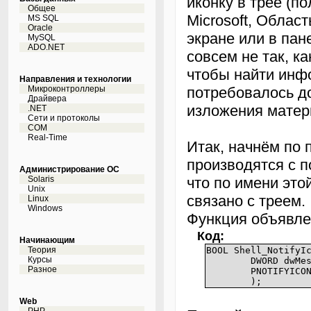
иконку в трее (по
Общее
Microsoft, Облас
MS SQL
Oracle
экране или в пан
MySQL
ADO.NET
совсем не так, к
чтобы найти инф
Направления и технологии
Микроконтроллеры
потребовалось д
Драйвера
изложения матер
.NET
Сети и протоколы
COM
Real-Time
Итак, начнём по 
производятся с п
Администрирование ОС
Solaris
что по имени это
Unix
связано с треем.
Linux
Windows
Функция объявле
Код:
Начинающим
Теория
BOOL Shell_NotifyI
Курсы
DWORD dwMe
Разное
PNOTIFYICO
);
Web