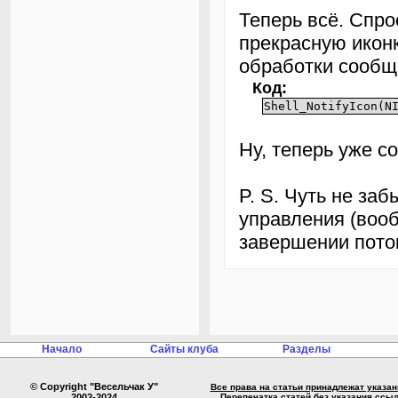
Теперь всё. Спрос
прекрасную иконк
обработки сооб
Код:
Shell_NotifyIcon(N
Ну, теперь уже с
P. S. Чуть не за
управления (вооб
завершении поток
Начало
Сайты клуба
Разделы
© Copyright "Весельчак У"
Все права на статьи принадлежат указа
2002-2024
Перепечатка статей без указания ссы