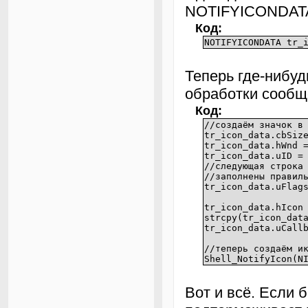
NOTIFYICONDAT
Код:
NOTIFYICONDATA tr_
Теперь где-нибуд
обработки сообщ
Код:
//создаём значок в
tr_icon_data.cbSiz
tr_icon_data.h
tr_icon_data.u
//следующая строка
//заполнены правил
tr_icon_data.uFlag
tr_icon_data.hIcon
strcpy(tr_icon_dat
tr_icon_data.uCall
//теперь создаём и
Shell_NotifyIcon(N
Вот и всё. Если б