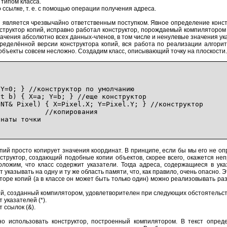
 типом класса.
 ссылке, т. е. с помощью операции получения адреса.
й является чрезвычайно ответственным поступком. Явное определение конст
труктор копий, исправно работал конструктор, порождаемый компилятором 
значения абсолютно всех данных-членов, в том числе и ненулевые значения 
еделённой версии конструктора копий, вся работа по реализации алгорит
 объекты совсем несложно. Создадим класс, описывающий точку на плоскости.
0; } //конструктор по умолчанию
b) { X=a; Y=b; } //еще конструктор
& Pixel) { X=Pixel.X; Y=Pixel.Y; } //конструктор
ирования
аты точки
опий просто копирует значения координат. В принципе, если бы мы его не оп
нструктор, создающий подобные копии объектов, скорее всего, окажется не
оложим, что класс содержит указатели. Тогда адреса, содержащиеся в ука
ут указывать на одну и ту же область памяти, что, как правило, очень опасно
оре копий (а в классе он может быть только один) можно реализовывать ра
пий, созданный компилятором, удовлетворителен при следующих обстоятельст
 указателей (*).
 ссылок (&).
но использовать конструктор, построенный компилятором. В текст опред