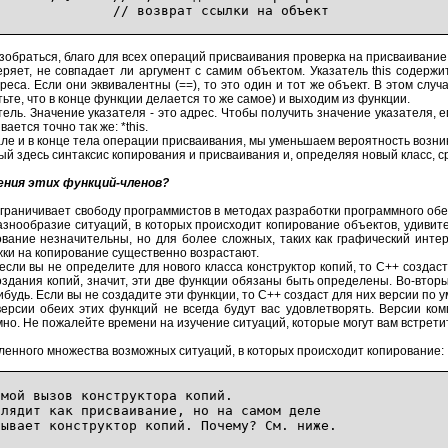
; // возврат ссылки на объект
зобраться, благо для всех операций присваивания проверка на присваивание
веряет, не совпадает ли аргумент с самим объектом. Указатель this содерж
еса. Если они эквивалентны (==), то это один и тот же объект. В этом случ
тьте, что в конце функции делается то же самое) и выходим из функции.
затель. Значение указателя - это адрес. Чтобы получить значение указателя
вается точно так же: *this.
але и в конце тела операции присваивания, мы уменьшаем вероятность возник
 здесь синтаксис копирования и присваивания и, определяя новый класс, сра
ения этих функций-членов?
граничивает свободу программистов в методах разработки программного обе
азнообразие ситуаций, в которых происходит копирование объектов, удивите
ование незначительны, но для более сложных, таких как графический инт
ки на копирование существенно возрастают.
 если вы не определите для нового класса конструктор копий, то C++ создас
здания копий, значит, эти две функции обязаны быть определены. Во-вторы
ибудь. Если вы не создадите эти функции, то C++ создаст для них версии по 
рсии обеих этих функций не всегда будут вас удовлетворять. Версии ком
мно. Не пожалейте времени на изучение ситуаций, которые могут вам встрети
ленного множества возможных ситуаций, в которых происходит копирование:
мой вызов конструктора копий.
глядит как присваивание, но на самом деле
нструктор копий. Почему? См. ниже.