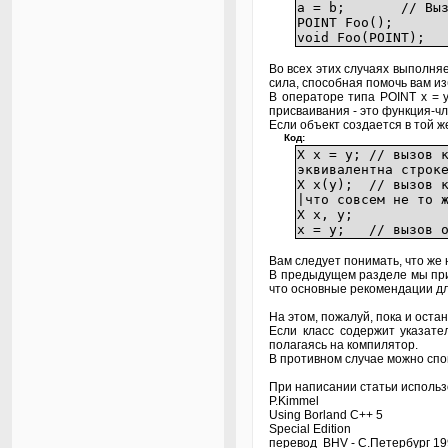
a = b; // Вызов 
POINT Foo(); // В
void Foo(POINT); /
Во всех этих случаях выполня
сила, способная помочь вам из
В операторе типа POINT х = у
присваивания - это функция-чл
Если объект создается в той ж
Код:
Х х = у; // вызов 
эквивалентна строк
Х х(у); // вызов к
|что совсем не то 
Х х, у;
х = у; // вызов о
Вам следует понимать, что же 
В предыдущем разделе мы при
что основные рекомендации дл
На этом, пожалуй, пока и ост
Если класс содержит указате
полагаясь на компилятор.
В противном случае можно спо
При написании статьи использ
P.Kimmel
Using Borland C++ 5
Special Edition
перевод BHV - С.Петербург 1