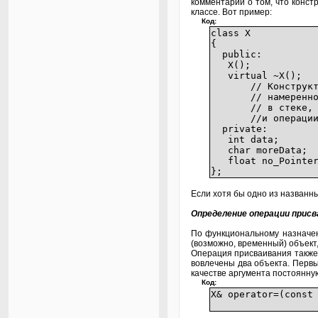
комментарий о том, что конс
классе. Вот пример:
Код:
class X
{
public:
Х(); // конс
virtual ~X(); //
// Конструктор к
// намеренно. Кл
// в стеке, поэт
//и операции пр
private:
int data;
char moreData;
float no_Pointer
};
Если хотя бы одно из названны
Определение операции присв
По функциональному назначен
(возможно, временный) объект
Операция присваивания также 
вовлечены два объекта. Первый
качестве аргумента постоянну
Код:
X& operator=(con
// произв