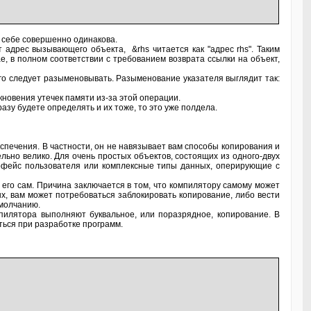
 себе совершенно одинакова.
ит адрес вызывающего объекта, &rhs читается как "адрес rhs". Таким
ае, в полном соответствии с требованием возврата ссылки на объект,
, его следует разыменовывать. Разыменование указателя выглядит так:
новения утечек памяти из-за этой операции.
зу будете определять и их тоже, то это уже полдела.
спечения. В частности, он не навязывает вам способы копирования и
льно велико. Для очень простых объектов, состоящих из одного-двух
ерфейс пользователя или комплексные типы данных, оперирующие с
т его сам. Причина заключается в том, что компилятору самому может
х, вам может потребоваться заблокировать копирование, либо вести
умолчанию.
пилятора выполняют буквальное, или поразрядное, копирование. В
ться при разработке программ.