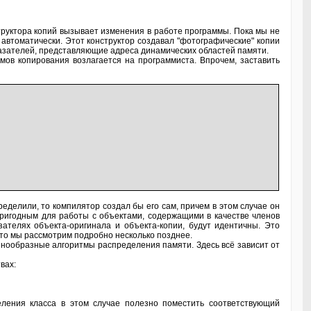
руктора копий вызывает изменения в работе программы. Пока мы не
автоматически. Этот конструктор создавал "фотографические" копии
указателей, представляющие адреса динамических областей памяти.
мов копирования возлагается на программиста. Впрочем, заставить
ределили, то компилятор создал бы его сам, причем в этом случае он
пригодным для работы с объектами, содержащими в качестве членов
зателях объекта-оригинала и объекта-копии, будут идентичны. Это
. Это мы рассмотрим подробно несколько позднее.
знообразные алгоритмы распределения памяти. Здесь всё зависит от
вах:
еления класса в этом случае полезно поместить соответствующий