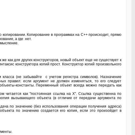
о копировании. Копирование в программах на C++ происходит, прямо
ование, а где нет.
смысление.
 же как для других конструкторов, новый объект еще не существует к
интаксис конструктора копий прост. Конструктор копий произвольного
ем класса (не забывайте с учетом регистра символов). Назначение
ных правил: если аргумент не должен изменяться, то его следует
ь объекты-константы. Переменный объект всегда можно передать как
лом читается как "постоянная ссылка на X". Ссылка существенна по
 копия вызывающего объекта (в отличие от передачи аргумента по
едача по значению (без использования операции получения адреса)
объекта по значению создается его копия, если это произойдет в
ументы.