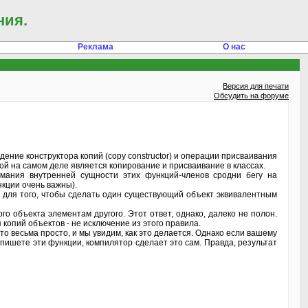
ния.
Реклама
О нас
Версия для печати
Обсудить на форуме
ение конструктора копий (copy constructor) и операции присваивания
ой на самом деле является копирование и присваивание в классах.
мания внутренней сущности этих функций-членов сродни бегу на
нкции очень важны).
 для того, чтобы сделать один существующий объект эквивалентным
о объекта элементам другого. Этот ответ, однако, далеко не полон.
копий объектов - не исключение из этого правила.
то весьма просто, и мы увидим, как это делается. Однако если вашему
апишете эти функции, компилятор сделает это сам. Правда, результат