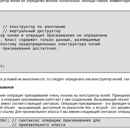
труктор копии не определен вполне сознательно. Вообще говоря, комментар
труктор по умолчанию
 виртуальный деструктор
опии и операция присваивания не определены
асс содержит только данные, размещаемые
ому предопределенных конструктора копий
исваивания достаточно.
s;
х условий не выполняется, то следует определить как конструктор копий, та
аивания
ию операция присваивания очень похожа на конструктор копий. Принципиал
, а операция присваивания работает с уже созданными. Вызывающий объект 
имеет соответствующий синтаксис. Операция присваивания - это функция-ч
 объект - вызывающий, доступный по указателю this, а второй - это аргумен
ю ссылку. Для произвольного класса X мы имеем следующий синтаксис опера
st X&); // синтаксис операции присваивания для
ольного класса