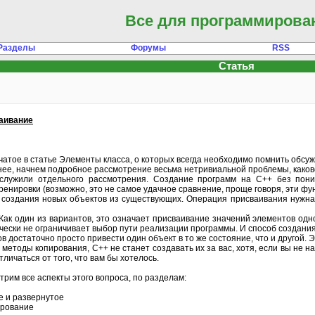
Все для программирова
Разделы
Форумы
RSS
Статья
ваивание
атое в статье Элементы класса, о которых всегда необходимо помнить обсужд
ернее, начнем подробное рассмотрение весьма нетривиальной проблемы, каков
служили отдельного рассмотрения. Создание программ на C++ без пони
енировки (возможно, это не самое удачное сравнение, проще говоря, эти фу
я создания новых объектов из существующих. Операция присваивания нужна
Как один из вариантов, это означает присваивание значений элементов одног
ически не ограничивает выбор пути реализации программы. И способ создания 
в достаточно просто привести один объект в то же состояние, что и другой. Э
етоды копирования, C++ не станет создавать их за вас, хотя, если вы не н
личаться от того, что вам бы хотелось.
трим все аспекты этого вопроса, по разделам:
е и развернутое
ирование