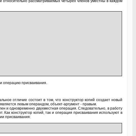
ии относительно рассматриваемых четырех членов уместны в каждом
к и операцию присваивания.
ьное отличие состоит в том, что конструктор копий создает новый
является левым операндом, объект-аргумент - правым.
лен и одновременно двухместная операция. Следовательно, в работу
т. Как конструктор копий, так и операция присваивания используют в
ции присваивания: