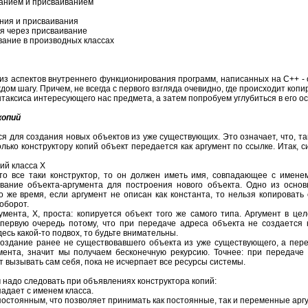
анием и присваиванием
ния и присваивания
я через присваивание
вание в производных классах
из аспектов внутреннего функционирования программ, написанных на C++ - 
дом шагу. Причем, не всегда с первого взгляда очевидно, где происходит копир
таксиса интересующего нас предмета, а затем попробуем углубиться в его о
копий
я для создания новых объектов из уже существующих. Это означает, что, так
лько конструктору копий объект передается как аргумент по ссылке. Итак, с
пий класса Х
 это все таки конструктор, то он должен иметь имя, совпадающее с имен
ование объекта-аргумента для построения нового объекта. Одно из основ
то же время, если аргумент не описан как константа, то нельзя копироват
оборот.
мента, X, проста: копируется объект того же самого типа. Аргумент в це
первую очередь потому, что при передаче адреса объекта не создается
десь какой-то подвох, то будьте внимательны.
 создание ранее не существовавшего объекта из уже существующего, а пер
мента, значит мы получаем бесконечную рекурсию. Точнее: при передаче 
ет вызывать сам себя, пока не исчерпает все ресурсы системы.
м надо следовать при объявлениях конструктора копий:
адает с именем класса.
остоянным, что позволяет принимать как постоянные, так и переменные арг