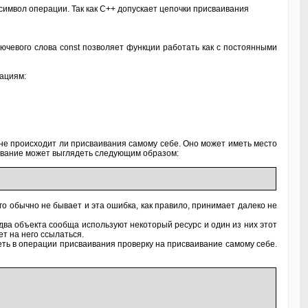
символ операции. Так как C++ допускает цепочки присваивания
ючевого слова const позволяет функции работать как с постоянными
ациям:
 не происходит ли присваивания самому себе. Оно может иметь место
аивание может выглядеть следующим образом:
о обычно не бывает и эта ошибка, как правило, принимает далеко не
два объекта сообща используют некоторый ресурс и один из них этот
т на него ссылаться.
еть в операции присваивания проверку на присваивание самому себе.