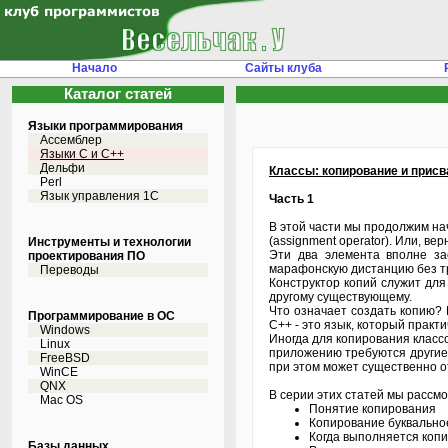
Начало
Сайты клуба
Каталог статей
Языки программирования
Ассемблер
Языки С и C++
Дельфи
Классы: копирование и прис
Perl
Язык управления 1С
Часть 1
В этой части мы продолжим нач
(assignment operator). Или, в
Инструменты и технологии
Эти два элемента вполне за
проектирования ПО
марафонскую дистанцию без тр
Переводы
Конструктор копий служит дл
другому существующему.
Что означает создать копию? 
Программирование в ОС
C++ - это язык, который практ
Windows
Иногда для копирования классо
Linux
приложению требуются другие м
FreeBSD
при этом может существенно от
WinCE
QNX
В серии этих статей мы рассмо
Mac OS
Понятие копирования
Копирование буквально
Когда выполняется коп
Базы данных