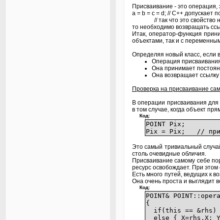
Присваивание - это операция,
а = b = с = d; // C++ допускае
// так что это свойство н
то необходимо возвращать ссыл
Итак, оператор-функция прини
объектами, так и с переменны
Определяя новый класс, если
Операция присваивания
Она принимает постоянн
Она возвращает ссылку 
Проверка на присваивание са
В операции присваивания для 
в том случае, когда объект п
Код:
POINT Pix;
Pix = Pix; // при
Это самый тривиальный случай
столь очевидные обличия.
Присваивание самому себе пор
ресурс освобождает. При этом
Есть много путей, ведущих к 
Она очень проста и выглядит 
Код:
POINT& POINT::oper
{
if(this == &rhs) r
else { X=rhs.X; Y