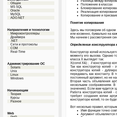
Разница между копиров
Общее
Положение в классах
MS SQL
Блокирование копирова
Oracle
Реализация копировани
MySQL
Копирование и присваи
ADO.NET
Понятие копирования
Направления и технологии
Здесь мы поговорим об одном 
Микроконтроллеры
или косвенно, буквально на каж
Драйвера
Мы начнем с рассмотрения син
.NET
Сети и протоколы
Определение конструктора 
COM
Real-Time
Конструктор копий используетс
моменту его вызова. Однако то
класса X выглядит так:
Х(const X&) ; // конструктор ко
Администрирование ОС
Так как конструктор копий -
Solaris
конструктора копий - дублир
Unix
передавать как константу. В 
Linux
постоянный аргумент, но не на
Windows
Вторая часть объявления аргу
нескольким соображениям. В 
значению). Если вам чудится з
Начинающим
Работа конструктора копий -
Теория
требует создания копии аргу
Курсы
конструкторе копий, то он буд
Разное
Вот несколько правил, которы
Имя функции точно совп
Web
Аргумент объявляется п