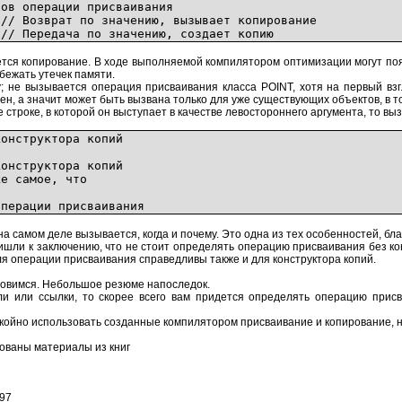
операции присваивания
озврат по значению, вызывает копирование
/ Передача по значению, создает копию
ется копирование. В ходе выполняемой компилятором оптимизации могут появ
бежать утечек памяти.
; не вызывается операция присваивания класса POINT, хотя на первый взг
ен, а значит может быть вызвана только для уже существующих объектов, в т
е строке, в которой он выступает в качестве левостороннего аргумента, то вы
конструктора копий
е
онструктора копий
же самое, что
перации присваивания
на самом деле вызывается, когда и почему. Это одна из тех особенностей, бл
шли к заключению, что не стоит определять операцию присваивания без кон
я операции присваивания справедливы также и для конструктора копий.
ановимся. Небольшое резюме напоследок.
ли или ссылки, то скорее всего вам придется определять операцию присв
койно использовать созданные компилятором присваивание и копирование, но
ованы материалы из книг
997