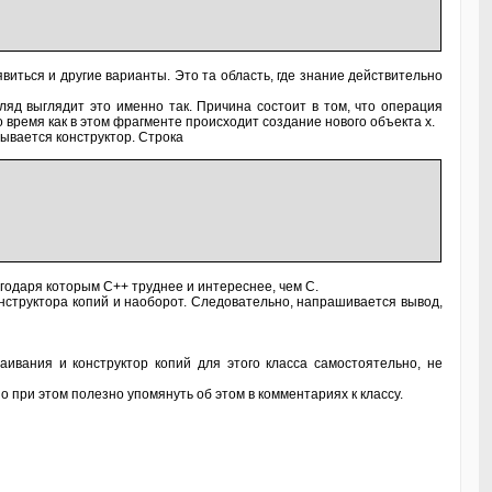
иться и другие варианты. Это та область, где знание действительно
ляд выглядит это именно так. Причина состоит в том, что операция
о время как в этом фрагменте происходит создание нового объекта х.
зывается конструктор. Строка
агодаря которым C++ труднее и интереснее, чем С.
структора копий и наоборот. Следовательно, напрашивается вывод,
аивания и конструктор копий для этого класса самостоятельно, не
 при этом полезно упомянуть об этом в комментариях к классу.