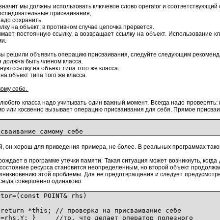
 значит мы должны использовать ключевое слово operator и соответствующий 
т последовательные присваивания,
адо сохранить
ку на объект; в противном случае цепочка прервется.
мает постоянную ссылку, а возвращает ссылку на объект. Использование кл
ми.
 вы решили объявить операцию присваивания, следуйте следующим рекоменд
 должна быть членом класса.
ую ссылку на объект типа того же класса.
на объект типа того же класса.
мому себе.
любого класса надо учитывать один важный момент. Всегда надо проверять:
рямо или косвенно вызывает операцию присваивания для себя. Прямое присв
сваивание самому себе
, он хорош для приведения примера, не более. В реальных программах таког
ождает в программе утечки памяти. Такая ситуация может возникнуть, когда 
 состояние ресурса становится неопределенным, но второй объект продолжае
возникновению этой проблемы. Для ее предотвращения и следует предусмотр
всегда совершенно одинаково:
ator=(const POINT& rhs)
eturn *this; // проверка на присваивание себе
=rhs.Y; } //то, что делает оператор полезного