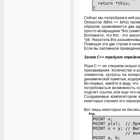
return *this
}
Сейчас мы попробуем в ней ра
Оператор if(this == &rhs) про
образом, сравниваются два адр
просто возвращаем *this (заме
Вспомните, что this - это ука
*ptr. Указатель this разыменовы
Помещая эти две строки в нач
Если вы запомнили приведенный
Зачем C++ требует определ
Язык C++ не слишком сильно о
присваивания. Количество и р
элементов, затраты на копир
динамической памятью, издерж
Во-первых, имейте в виду, что
потребоваться возможность со
подсчет ссылок, или еще что-н
Создаваемые компилятором ве
некоторых случаях это неразу
Вот лишь некоторые из бесчис
Код:
POINT х;
POINT у(х); // Пря
POINT х = у; // Вы
// вызывает ко
POINT a, b;