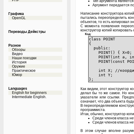
PHP
Тип аргумента является
Аргумент передается по
Написание конструктора копи
Графика
пытались переопределить конс
OpenGL
объектов, то есть копировал 
С момента появления переопр
конструктор копий копировать
Переводы Дейкстры
Код:
class POINT
{
Разное
public:
Обзоры
POINT() { X=0; Y=
Видео
POINT(int a, int 
Наши поездки
POINT(const POINT
История
//коп
Оружие
int X; //координ
Практическое
Юмор
int Y;
};
Languages
Как видим, этот конструктор к
English for beginners
делал бы то же самое. Но ко
Intermediate English.
указатели или ссылки. Предп
означает, что два объекта буд
В переопределяемом конструкт
программиста.
Итак, обычно, конструктор ко
Среди членов класса нет
Среди членов класса нет
В этом случае вполне разум