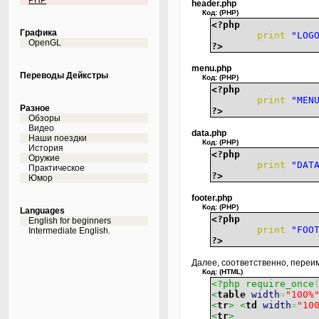
PHP
header.php
Код: (PHP)
<?php
Графика
print
"LOG
OpenGL
?>
menu.php
Переводы Дейкстры
Код: (PHP)
<?php
print
"MEN
Разное
?>
Обзоры
Видео
data.php
Наши поездки
Код: (PHP)
История
<?php
Оружие
print
"DAT
Практическое
?>
Юмор
footer.php
Код: (PHP)
Languages
<?php
English for beginners
print
"FOO
Intermediate English.
?>
Далее, соответственно, пере
Код: (HTML)
<?php require_once
<
table
width
=
"100%
<
tr
>
<
td
width
=
"10
<
tr
>