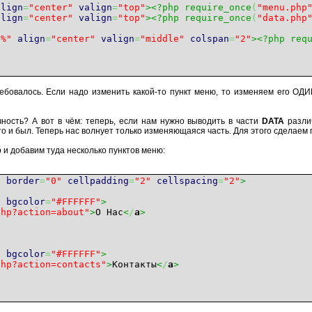
align
=
"center"
valign
=
"top"
><?php require_once
(
"menu.php
align
=
"center"
valign
=
"top"
><?php require_once
(
"data.php
0%"
align
=
"center"
valign
=
"middle"
colspan
=
"2"
><?php req
требовалось. Если надо изменить какой-то пункт меню, то изменяем его О
чность? А вот в чём: теперь, если нам нужно выводить в части
DATA
разли
о и был. Теперь нас волнует только изменяющаяся часть. Для этого сделаем п
и добавим туда несколько пунктов меню:
"
border
=
"0"
cellpadding
=
"2"
cellspacing
=
"2"
>
"
bgcolor
=
"#FFFFFF"
>
php?action=about"
>
О Нас
<
/
a
>
"
bgcolor
=
"#FFFFFF"
>
php?action=contacts"
>
Контакты
<
/
a
>