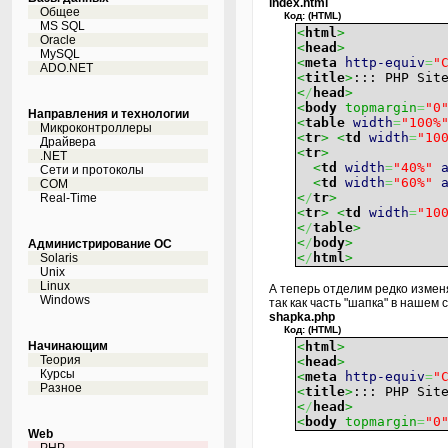
index.html
Общее
Код: (HTML)
MS SQL
<
html
>
Oracle
<
head
>
MySQL
<
meta
http-equiv
=
"
ADO.NET
<
title
>
::: PHP Sit
<
/
head
>
<
body
topmargin
=
"0
Направления и технологии
<
table
width
=
"100%
Микроконтроллеры
<
tr
>
<
td
width
=
"10
Драйвера
<
tr
>
.NET
<
td
width
=
"40%"
Сети и протоколы
<
td
width
=
"60%"
COM
<
/
tr
>
Real-Time
<
tr
>
<
td
width
=
"10
<
/
table
>
<
/
body
>
Администрирование ОС
<
/
html
>
Solaris
Unix
Linux
А теперь отделим редко изме
Windows
так как часть "шапка" в нашем
shapka.php
Код: (HTML)
Начинающим
<
html
>
Теория
<
head
>
Курсы
<
meta
http-equiv
=
"
Разное
<
title
>
::: PHP Sit
<
/
head
>
<
body
topmargin
=
"0
Web