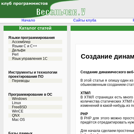
Начало
Сайты клуба
Каталог статей
Языки программирования
Ассемблер
Языки С и C++
Дельфи
Perl
Создание динам
Язык управления 1С
Создание динамического веб-
Инструменты и технологии
проектирования ПО
В этой статье я опишу один и
Переводы
обыкновенным созданием стати
ХТМЛ
Программирование в ОС
В ХТМЛ страницах есть много 
Windows
количества статических ХТМЛ 
Linux
изменений в какой-нибудь из 
FreeBSD
WinCE
PHP
QNX
В PHP для этого можно прост
Mac OS
придётся отредактировать нуж
Для начала сделаем простеньк
Базы данных