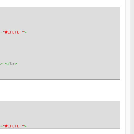
r
=
"#EFEFEF"
>
d
>
<
/
tr
>
r
=
"#EFEFEF"
>