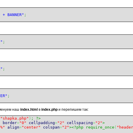
O + BANNER"
;
U"
;
A"
;
TER"
;
именуем наш
index.html
в
index.php
и перепишем так:
(
"shapka.php"
)
; ?>
"
border
=
"0"
cellpadding
=
"2"
cellspacing
=
"2"
>
0%"
align
=
"center"
colspan
=
"2"
><?php require_once
(
"heade