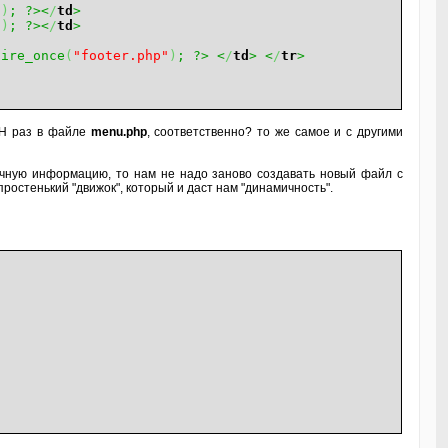
"
)
; ?><
/
td
>
"
)
; ?><
/
td
>
uire_once
(
"footer.php"
)
; ?>
<
/
td
>
<
/
tr
>
ДИН раз в файле
menu.php
, соответственно? то же самое и с другими
чную информацию, то нам не надо заново создавать новый файл с
ростенький "движок", который и даст нам "динамичность".