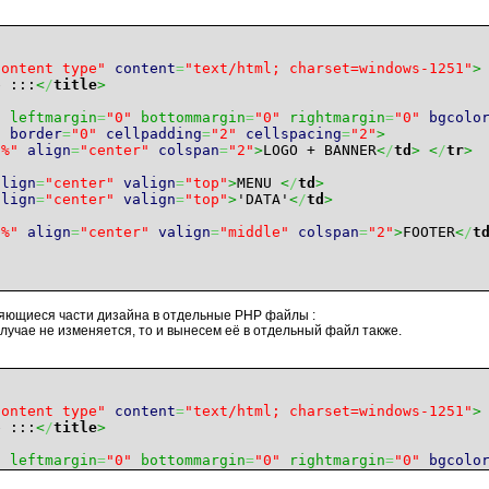
Content type"
content
=
"text/html; charset=windows-1251"
>
e :::
<
/
title
>
"
leftmargin
=
"0"
bottommargin
=
"0"
rightmargin
=
"0"
bgcolo
"
border
=
"0"
cellpadding
=
"2"
cellspacing
=
"2"
>
0%"
align
=
"center"
colspan
=
"2"
>
LOGO + BANNER
<
/
td
>
<
/
tr
>
align
=
"center"
valign
=
"top"
>
MENU
<
/
td
>
align
=
"center"
valign
=
"top"
>
'DATA'
<
/
td
>
0%"
align
=
"center"
valign
=
"middle"
colspan
=
"2"
>
FOOTER
<
/
t
няющиеся части дизайна в отдельные PHP файлы :
 случае не изменяется, то и вынесем её в отдельный файл также.
Content type"
content
=
"text/html; charset=windows-1251"
>
e :::
<
/
title
>
"
leftmargin
=
"0"
bottommargin
=
"0"
rightmargin
=
"0"
bgcolo