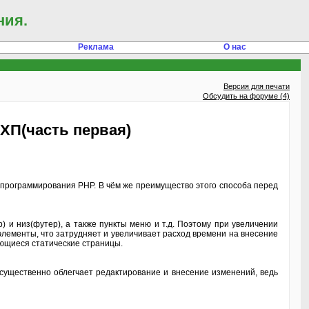
ния.
Реклама
О нас
Версия для печати
Обсудить на форуме (4)
ХП(часть первая)
а программирования PHP. В чём же преимущество этого способа перед
) и низ(футер), а также пункты меню и т.д. Поэтому при увеличении
элементы, что затрудняет и увеличивает расход времени на внесение
еющиеся статические страницы.
существенно облегчает редактирование и внесение изменений, ведь