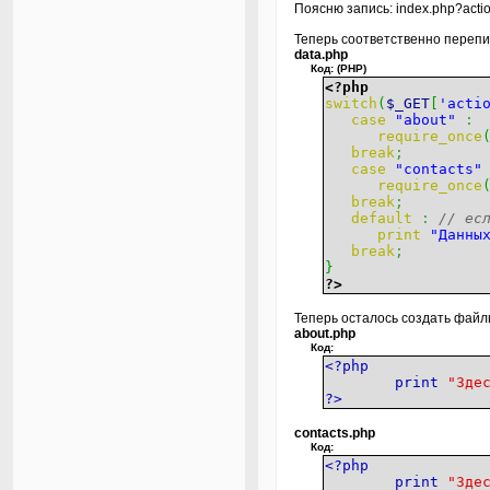
Поясню запись: index.php?acti
Теперь соответственно пере
data.php
Код: (PHP)
<?php
switch
(
$_GET
[
'acti
case
"about"
:
require_once
break
;
case
"contacts"
require_once
break
;
default
:
// ес
print
"Данны
break
;
}
?>
Теперь осталось создать фай
about.php
Код:
<?php
print
"Зде
?>
contacts.php
Код:
<?php
print
"Зде