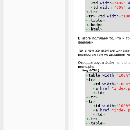
<
td
width
=
"40%"
<
td
width
=
"60%"
<
/
tr
>
<
tr
>
<
td
width
=
"10
<
/
table
>
<
/
body
>
<
/
html
>
В итоге получаем то, что и 
файлами.
Так в чём же всё-таки динами
полностью тем же дизайном, чт
Отредактируем файл menu.php 
menu.php
Код: (HTML)
<
table
width
=
"100%
<
tr
>
<
td
width
=
"100%
<
a
href
=
"index.
<
/
td
>
<
/
tr
>
<
tr
>
<
td
width
=
"100%
<
a
href
=
"index.
<
/
td
>
<
/
tr
>
<
/
table
>