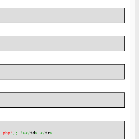
r.php"
)
; ?><
/
td
>
<
/
tr
>