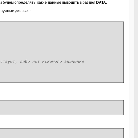
ы и будем определять, какие данные выводить в раздел
DATA
.
 нужные данные :
ествует, либо нет искомого значения