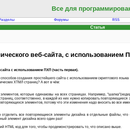
Все для программирова
Разделы
Форумы
RSS
Статья
ического веб-сайта, с использованием П
сайта с использованием ПХП (часть первая).
з способов создания простейшего сайта с использованием скриптового язык
ческих ХТМЛ страниц? А вот в чём:
элементов, которые одинаковы на всех страницах. Например, "шапка"(хедер
страниц, соответственно, в каждой из них нужно копировать повторяющиеся 
повторяющихся элементов, потому что эти изменения надо вносить во все им
о отделить все повторяющиеся элементы дизайна в отдельные файлы, что 
ный элемент дизайна всего один раз!
ий HTML код для того, чтобы продемонстрировать то, что описано выше.