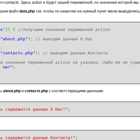
on=contacts. Здесь action и будет нашей переменной, по значению которой м
пишем файл
data.php
так, чтобы по нажатию на нужный пункт меню выводились
on'
]
)
{
//получаем значение переменной action
(
"about.php"
)
;
// выводим данные О Нас
:
(
"contacts.php"
)
;
// выводим данные Контакты
ли значение переменной action не указано, либо её не сущ
х нет"
;
лы
about.php
и
contacts.php
с соответствующими данными.
сь содержатся данные О Нас!"
;
сь содержатся данные Контакты!"
;