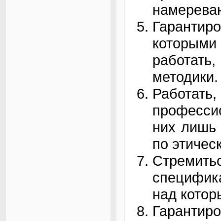
намереваю
Гарантир
которыми
работат
методики.
Работат
профессио
них лишь 
по этичес
Стреми
специфик
над котор
Гаранти