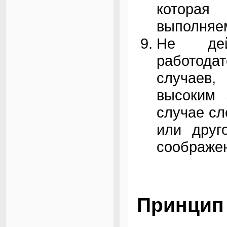
которая
выполняем
Не дей
работода
случаев,
высоким 
случае сл
или друг
соображе
Принцип