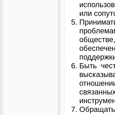
использо
или сопут
Приним
проблем
обществ
обеспече
поддержки
Быть чес
высказы
отношени
связанны
инструмен
Обращать