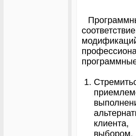
Программны
соответстви
модифика
профессиона
программные
Стреми
приемлем
выполнен
альтерна
клиента
выбором,