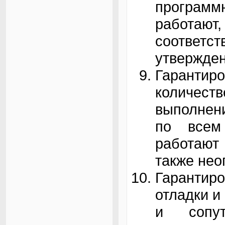
программ
работаю
соответст
утвержде
Гарант
количест
выполнени
по всем
работают
также нео
Гарантир
отладки и
и сопут