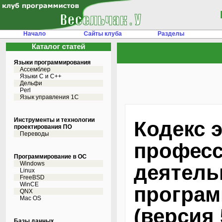
Начало
Сайты клуба
Разделы
Каталог статей
Языки программирования
Ассемблер
Языки С и C++
Дельфи
Perl
Язык управления 1С
Инструменты и технологии
Кодекс э
проектирования ПО
Переводы
профес
Программирование в ОС
Windows
деятель
Linux
FreeBSD
WinCE
програм
QNX
Mac OS
(версия 
Базы данных