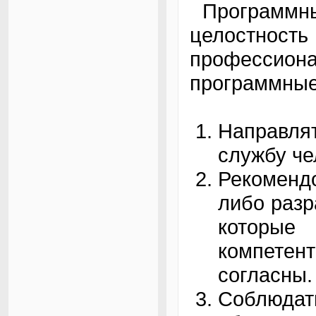
Программны
целостно
профессио
программные
Направля
службу че
Рекоменд
либо разр
которы
компетент
согласны.
Соблю