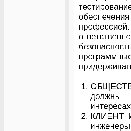
тестирова
обеспече
профессией
ответств
безопасно
программн
придерживат
ОБЩЕСТ
должны 
интересах
КЛИЕНТ 
инженер