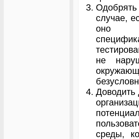
Одобрять
случае, е
оно бе
специфик
тестирова
не нару
окружающе
безусловн
Доводить 
органи
потен
пользова
среды, к