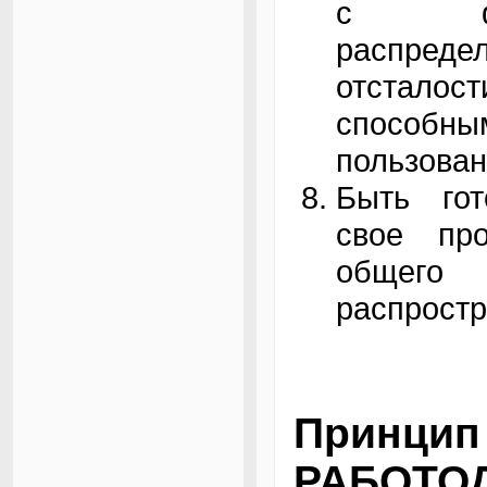
с физ
распреде
отстал
способ
пользова
Быть гот
свое пр
общего
распростр
Принц
РАБОТО