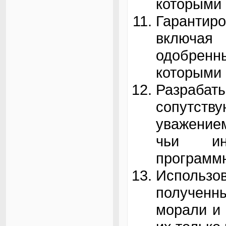
которыми 
Гарантир
включая
одобренны
которыми 
Разрабат
сопутств
уважение
чьи ин
программн
Использ
полученн
морали и 