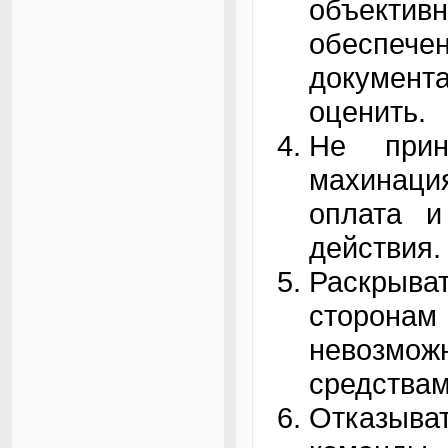
объективн
обеспе
докумен
оценить.
Не прин
махинаци
оплата и
действия.
Раскрыв
сторонам
невозм
средствам
Отказыва