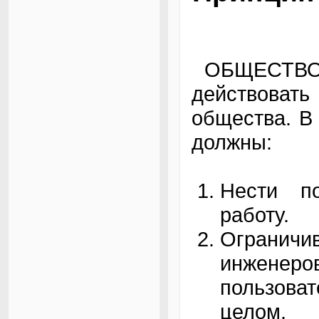
ОБЩЕСТВО –
действоват
общества. В
должны:
Нести п
работу.
Огранич
инженер
пользов
целом.