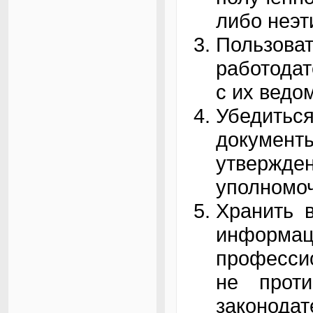
либо неэт
Пользова
работода
с их ведо
Убедить
докуме
утвержд
уполномо
Хранить 
информац
професси
не прот
законодат