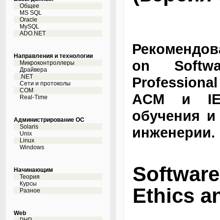
Общее
MS SQL
Oracle
MySQL
ADO.NET
Рекомендова
Направления и технологии
on Softwa
Микроконтроллеры
Драйвера
.NET
Professiona
Сети и протоколы
COM
ACM и IEE
Real-Time
обучения и
Администрирование ОС
Solaris
инженерии.
Unix
Linux
Windows
Softwar
Начинающим
Теория
Курсы
Ethics a
Разное
Web