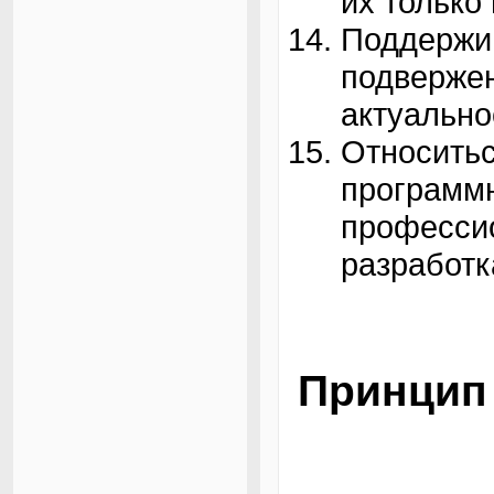
их только
Поддерж
подверж
актуально
Относит
програм
професс
разработк
Принцип