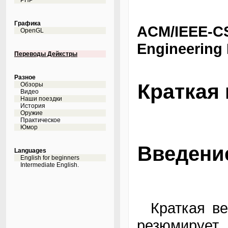
PHP
Графика
ACM/IEEE-C
OpenGL
Engineering 
Переводы Дейкстры
Разное
Краткая
Обзоры
Видео
Наши поездки
История
Оружие
Практическое
Юмор
Введени
Languages
English for beginners
Intermediate English.
Краткая вер
резюмирует