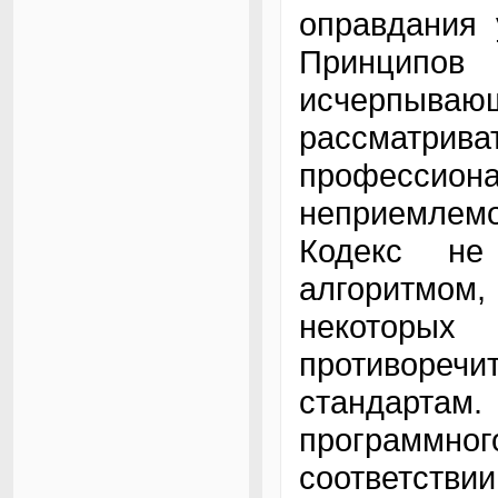
оправдания 
Принципо
исчерпыв
рассматр
профессиона
неприемлем
Кодекс не
алгоритмом,
некоторых
противоре
стандарта
программ
соответ