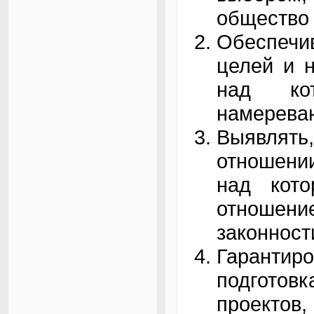
общество 
Обеспечи
целей и н
над ко
намереваю
Выявлять
отношени
над кот
отношени
законност
Гаранти
подготов
проектов