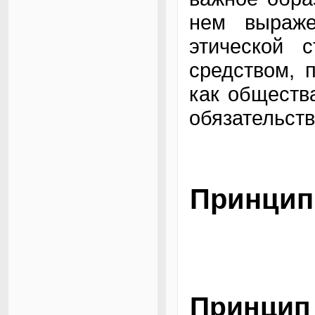
нем выраже
этической 
средством, 
как обществ
обязательст
Принци
Принцип