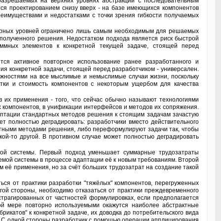
 разрешаемых на верхних уровнях абстракции с последовательным
ся проектированием снизу вверх - на базе имеющихся компонентов
имуществами и недостатками с точки зрения гибкости получаемых
 полученного решения. Недостатком подхода является риск быстрой
ммных элементов к конкретной текущей задаче, стоящей перед
ия конкретной задачи, стоящей перед разработчиком - универсален.
ожностями на все мыслимые и немыслимые случаи жизни, поскольку
отки и стоимость компонентов с некоторым ущербом для качества
компонентов, в унификации интерфейсов и методов их сопряжения.
аптации стандартных методов решения к стоящим задачам зачастую
т полностью деградировать: разработчики вместо действительного
тными методами решения, либо переформулируют задачи так, чтобы
кой-то другой. В противном случае может полностью деградировать
аемой системы в процессе адаптации её к новым требованиям. Второй
 её применения, но за счёт больших трудозатрат на создание такой
гой стороны, необходимо отказаться от практики преждевременного
страгированных от частностей формулировках, если предполагается
ой мере повторно используемыми окажутся наиболее абстрактные
рикатов" к конкретной задаче, их доводка до потребительского вида
а. С одной стороны разработчик с помощью операции апплицирования