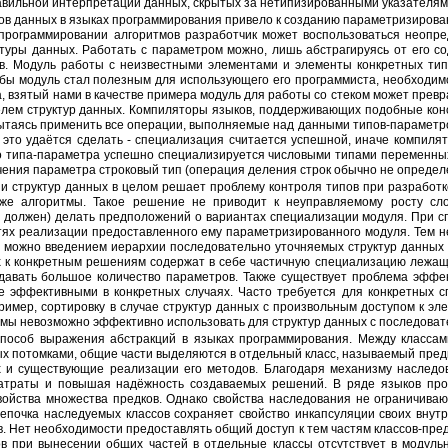
авильной интерпретации данных, скрытых за нетипизированными указателям
 программировании алгоритмов разработчик может воспользоваться неоп
туры данных. Работать с параметром можно, лишь абстрагируясь от его с
в. Модуль работы с неизвестными элементами и элементы конкретных типо
бы модуль стал полезным для использующего его программиста, необходим
, взятый нами в качестве примера модуль для работы со стеком может превра
лем структур данных. Компиляторы языков, поддерживающих подобные кон
пытаясь применить все операции, выполняемые над данными типов-параметр
 это удаётся сделать - специализация считается успешной, иначе компиля
о типа-параметра успешно специализируется числовыми типами переменных (
ачения параметра строковый тип (операция деления строк обычно не определ
же алгоритмы. Такое решение не приводит к неуправляемому росту сл
е должен) делать предположений о вариантах специализации модуля. При с
ях реализации предоставленного ему параметризированного модуля. Тем не 
 можно введением иерархии последовательно уточняемых структур данных и
х к конкретным решениям содержат в себе частичную специализацию лежащ
давать большое количество параметров. Также существует проблема эфф
 эффективными в конкретных случаях. Часто требуется для конкретных 
пример, сортировку в случае структур данных с произвольным доступом к 
тмы невозможно эффективно использовать для структур данных с последоват
ых потомками, общие части выделяются в отдельный класс, называемый предк
 и существующие реализации его методов. Благодаря механизму наследо
затраты и повышая надёжность создаваемых решений. В ряде языков про
войства множества предков. Однако свойства наследования не ограничивают
цепочка наследуемых классов сохраняет свойство инкапсуляции своих внутр
ов. Нет необходимости предоставлять общий доступ к тем частям классов-пре
ов при вынесении общих частей в отдельные классы отсутствует в моду