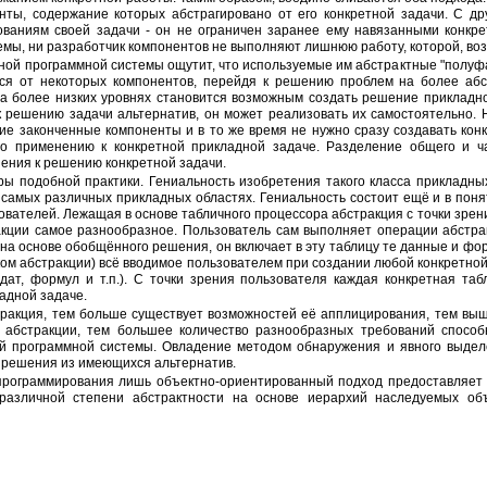
нты, содержание которых абстрагировано от его конкретной задачи. С др
ованиям своей задачи - он не ограничен заранее ему навязанными конк
мы, ни разработчик компонентов не выполняют лишнюю работу, которой, воз
ься от некоторых компонентов, перейдя к решению проблем на более абс
 более низких уровнях становится возможным создать решение прикладной
 решению задачи альтернатив, он может реализовать их самостоятельно. 
кие законченные компоненты и в то же время не нужно сразу создавать кон
его применению к конкретной прикладной задаче. Разделение общего и 
нения к решению конкретной задачи.
 самых различных прикладных областях. Гениальность состоит ещё и в поня
вателей. Лежащая в основе табличного процессора абстракция с точки зрен
акции самое разнообразное. Пользователь сам выполняет операции абстра
 на основе обобщённого решения, он включает в эту таблицу те данные и фор
м абстракции) всё вводимое пользователем при создании любой конкретной
, дат, формул и т.п.). С точки зрения пользователя каждая конкретная т
адной задаче.
 абстракции, тем большее количество разнообразных требований способн
й программной системы. Овладение методом обнаружения и явного выдел
 решения из имеющихся альтернатив.
 различной степени абстрактности на основе иерархий наследуемых об