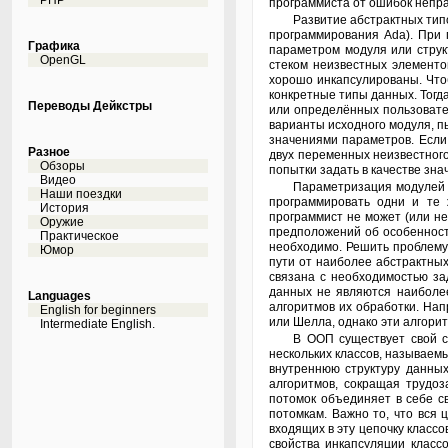
PHP
программиста от ошибок непр
Развитие абстрактных типов данных в языках программирования привело к созданию параметризированных типов данных и целых программных модулей (например, в языке
программирования Ada). При
Графика
параметром модуля или струк
OpenGL
стеком неизвестных элементо
хорошо инкапсулированы. Что
конкретные типы данных. Тогда
Переводы Дейкстры
или определённых пользовате
варианты исходного модуля, 
значениями параметров. Если
Разное
двух переменных неизвестног
Обзоры
попытки задать в качестве зн
Видео
Параметризация модулей и структур данных в целом решает проблему контроля типов при разработке программ, избавляет программиста от необходимости многократно
Наши поездки
программировать одни и те 
История
программист не может (или н
Оружие
предположений об особенност
Практическое
необходимо. Решить проблему
Юмор
пути от наиболее абстрактны
связана с необходимостью за
данных не являются наиболее
Languages
алгоритмов их обработки. На
English for beginners
или Шелла, однако эти алгори
Intermediate English.
В ООП существует свой способ выражения абстракций в языках программирования. Между классами может быть установлено отношения обобщения, при котором из
нескольких классов, называем
внутреннюю структуру данных
алгоритмов, сокращая трудо
потомок объединяет в себе с
потомкам. Важно то, что вся 
входящих в эту цепочку класс
свойства инкапсуляции класс