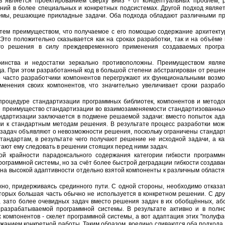
ов является проектированием сверху вниз - от концептуальных проблем,
ий в более специальных и конкретных подсистемах. Другой подход являет
емы, решающие прикладные задачи. Оба подхода обладают различными пре
 Это положительно сказывается как на сроках разработки, так и на объёме
ого решения в силу преждевременного применения создаваемых програ
а. При этом разработанный код в большой степени абстрагирован от решен
то часто разработчики компонентов перегружают их функциональными возм
менения своих компонентов, что значительно увеличивает сроки разраб
 преимущество стандартизации во взаимозаменяемости стандартизованных 
андартизации заключается в подмене решаемой задачи: вместо попыток ад
и к стандартным методам решения. В результате процесс разработки може
задач объявляют о невозможности решения, поскольку ограничены стандар
стандартам, в результате чего получают решение не исходной задачи, а ка
тают ему следовать в решении стоящих перед ними задач.
рограммной системы, но за счёт более быстрой деградации гибкости создав
на высокой адаптивности отдельно взятой компоненты к различным областям
торых большая часть обычно не используется в конкретном решении. С дру
, зато более очевидных задач вместо решения задач в их обобщённых, аб
разрабатываемой программной системы. В результате активно и в полн
компонентов - скелет программной системы, а вот адаптация этих "полуфаб
ержанием конкретной работы. Таким образом, воедино сливаются оба подход