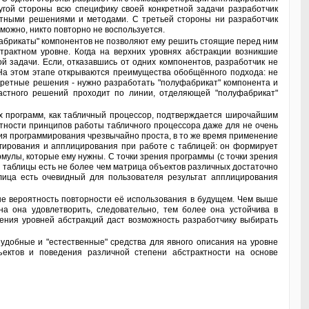
угой стороны всю специфику своей конкретной задачи разработчик
ретными решениями и методами. С третьей стороны ни разработчик
можно, никто повторно не воспользуется.
трактном уровне. Когда на верхних уровнях абстракции возникшие
 задачи. Если, отказавшись от одних компонентов, разработчик не
На этом этапе открываются преимущества обобщённого подхода: не
кретные решения - нужно разработать "полуфабрикат" компонента и
частного решений проходит по линии, отделяющей "полуфабрикат"
тности принципов работы табличного процессора даже для не очень
ия программирования чрезвычайно проста, в то же время применение
гирования и апплицирования при работе с таблицей: он формирует
мулы, которые ему нужны. С точки зрения программы (с точки зрения
 таблицы есть не более чем матрица объектов различных достаточно
аблица есть очевидный для пользователя результат апплицирования
а она удовлетворить, следовательно, тем более она устойчива в
ения уровней абстракций даст возможность разработчику выбирать
ъектов и поведения различной степени абстрактности на основе