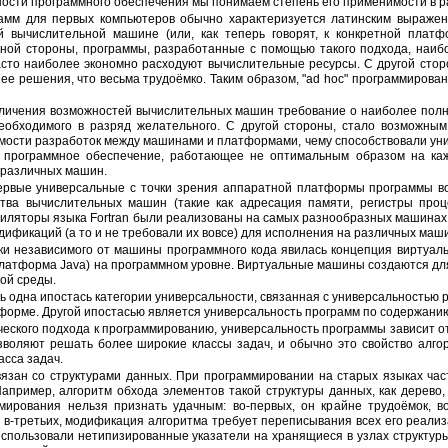
ьности программного обеспечения мы понимаем степень его применимости в 
й вычислительной машине (или, как теперь говорят, к конкретной плат
ной стороны, программы, разработанные с помощью такого подхода, наи
асто наиболее экономно расходуют вычислительные ресурсы. С другой сто
ее решения, что весьма трудоёмко. Таким образом, "ad hoc" программиров
еобходимого в разряд желательного. С другой стороны, стало возможным
имости разработок между машинами и платформами, чему способствовали ун
я программное обеспечение, работающее не оптимальным образом на ка
 различных машин.
ства вычислительных машин (такие как адресация памяти, регистры про
пиляторы языка Fortran были реализованы на самых разнообразных машинах,
ификаций (а то и не требовали их вовсе) для исполнения на различных маш
латформа Java) на программном уровне. Виртуальные машины создаются для
ой среды.
форме. Другой ипостасью является универсальность программ по содержанию
воляют решать более широкие классы задач, и обычно это свойство алгор
асса задач.
Например, алгоритм обхода элементов такой структуры данных, как дерево,
мирования нельзя признать удачным: во-первых, он крайне трудоёмок, 
 в-третьих, модификация алгоритма требует переписывания всех его реализ
использовали нетипизированные указатели на хранящиеся в узлах структуры