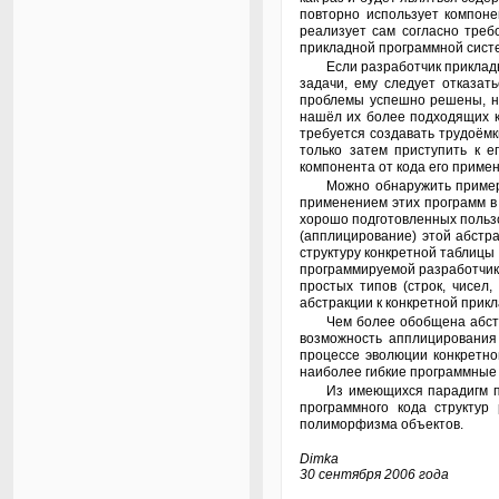
повторно использует компоне
реализует сам согласно треб
прикладной программной систе
Если разработчик прикладной программной системы ощутит, что используемые им абстрактные "полуфабрикаты" компонентов не позволяют ему решить стоящие перед ним
задачи, ему следует отказат
проблемы успешно решены, на
нашёл их более подходящих к
требуется создавать трудоём
только затем приступить к 
компонента от кода его приме
Можно обнаружить примеры подобной практики. Гениальность изобретения такого класса прикладных программ, как табличный процессор, подтверждается широчайшим
применением этих программ в
хорошо подготовленных пользо
(апплицирование) этой абстр
структуру конкретной таблицы
программируемой разработчико
простых типов (строк, чисел
абстракции к конкретной прикл
Чем более обобщена абстракция, тем больше существует возможностей её апплицирования, тем выше вероятность повторности её использования в будущем. Чем выше
возможность апплицирования
процессе эволюции конкретно
наиболее гибкие программные
Из имеющихся парадигм программирования лишь объектно-ориентированный подход предоставляет удобные и "естественные" средства для явного описания на уровне
программного кода структур
полиморфизма объектов.
Dimka
30 сентября 2006 года