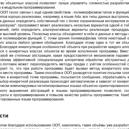
тво объектных классов позволяет лучше управлять сложностью разработк
о в модульном программировании.
ов хорошо реализован, например, в языке Ada: все типы данных выстроены 
па данных определить собственный тип с более ограниченным интервалом з
ерегрузки": программист может реализовать несколько вариантов одной и т
ений, либо определить альтернативные варианты реализации процедур
е высокий уровень. Поскольку классы объединяют в себе и данные и методы
 и полиморфизм функций. С точки зрения полиморфизма типов некоторый о
этого класса любого уровня обобщения. Благодаря этому один и тот же об
Благодаря инкапсуляции особенностей объекта при разработке каждого алг
ься о конкретных классах объектов во время исполнения программы. Вме
акой же степенью абстракции, какая предоставляется механизмом параме
облему эффективной специализации алгоритмов обработки абстрактных 
с-потомок может переопределять методы предка с учётом особенностей 
рует то, что при работе программы будет вызван метод конкретного клас
бо месте программы. Таким способом в ООП разводятся понятия посылки соо
лен в конкретной точке программы, посылается сообщение, обрабатывать 
ыбор конкретной реализации происходит автоматически и зависит от конкрет
чески компилируемых нетипизированных языках объектно-ориентированног
траты в программировании и повысив качество работы программистов. На
нтированные языки программирования.
ости