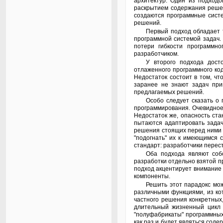
архитектур. Один из подход
раскрытием содержания решен
создаются программные сист
решений.
Первый подход обладает тем преимуществом, что получаемое с его помощью содержание архитектурных уровней ограничено лишь самым необходимым для решаемых
программной системой задач.
потери гибкости программн
разработчиком.
У второго подхода достоинства и недостатки зеркально противоположны. Преимуществом является активное повторное использование ранее разработанного и
отлаженного программного код
Недостаток состоит в том, ч
заранее не знают задач при
предлагаемых решений.
Особо следует сказать о процедуре стандартизации программных библиотек, компонентов и методов их применения - того, что сейчас обычно называют технологиями
программирования. Очевидное
Недостаток же, опасность ст
пытаются адаптировать задач
решения стоящих перед ними 
"подогнать" их к имеющимся 
стандарт: разработчики перес
Оба подхода являют собой крайности парадоксального содержания категории гибкости программной системы. Первый подход уменьшает суммарные трудозатраты
разработки отдельно взятой п
подход акцентирует внимание 
компоненты.
Решить этот парадокс можно, придерживаясь срединного пути. С одной стороны, необходимо отказаться от практики разработки "тяжёлых" компонентов, перегруженных
различными функциями, из ко
частного решения конкретных
длительный жизненный цикл 
"полуфабрикаты" программных 
как раз и будет являться сод