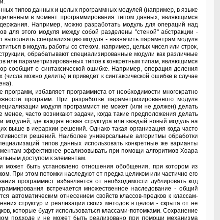
и.
ределённым в момент программирования типом данных, являющимся
одержания. Например, можно разработать модуль для операций над
в для этого модуля между собой разделены "стеной" абстракции -
о выполнить специализацию модуля - назначить параметрам модуля
титься в модуль работы со стеком, например, целых чисел или строк,
струкции, обрабатывают специализированные модули как различные
ов или параметризированных типов к конкретным типам, являющимся
тор сообщит о синтаксической ошибке. Например, операция деления
числа можно делить) и приведёт к синтаксической ошибке в случае
ена).
ожности программ. При разработке параметризированного модуля
пециализации модуля программист не может (или не должен) делать
менее, часто возникают задачи, когда такие предположения делать
 модулей, где каждая новая структура или каждый новый модуль на
их выше в иерархии решений. Однако такая организация кода часто
ективности решений. Наиболее универсальные алгоритмы обработки
специализаций типов данных использовать конкретные же варианты
элементам эффективнее реализовывать при помощи алгоритмов Хоара
ельным доступом к элементам.
ом. При этом потомки наследуют от предка целиком или частично его
вания программист избавляется от необходимости дублировать код
граммирования встречается множественное наследование - общий
ся автоматическим отнесением свойств классов-предков к классам-
енних структур и реализации своих методов в целом - скрыта от не
дков, которые будут использоваться классами-потомками. Сохранение
льном подходе и не может быть реализовано при помощи механизма