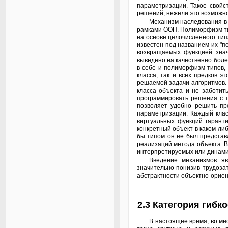
параметризации. Такое свойс
решений, нежели это возможн
Механизм наследования в ООП тесно связан с ещё одним свойством - полиморфизмом типов и функций. И полиморфизм типов, и полиморфизм функций не ограничиваются
рамками ООП. Полиморфизм тип
на основе целочисленного ти
известен под названием их "п
возвращаемых функцией знач
выведено на качественно боле
в себе и полиморфизм типов,
класса, так и всех предков 
решаемой задачи алгоритмов. 
класса объекта и не заботит
программировать решения с т
позволяет удобно решить пр
параметризации. Каждый клас
виртуальных функций гаранти
конкретный объект в каком-ли
бы типом он не был представ
реализаций метода объекта. В
интерпретируемых или динами
Введение механизмов явного выражения абстракций в языках программирования позволило создавать программные решения нужной степени универсальности,
значительно понизив трудоза
абстрактности объектно-орие
2.3 Категория гибк
В настоящее время, во многом благодаря использованию ООП, накопились такие объёмы уже разработанных программных систем, библиотек, компонентов, из них собраны