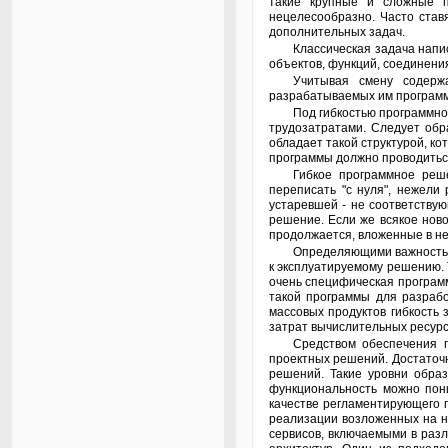
такие крупные и сложные п
нецелесообразно. Часто ста
дополнительных задач.
Классическая задача написания компьютерной программы превратилась в основном в задачу сборки и переделки имеющихся компонентов, готовых библиотечных модулей,
объектов, функций, соединени
Учитывая смену содержания задачи программирования, разработчику становится необходимым пересмотреть свои взгляды на качественные характеристики
разрабатываемых им программ
Под гибкостью программного обеспечения понимается организация такой внутренней структуры программы, которая позволяет модифицировать программу с минимальными
трудозатратами. Следует обр
обладает такой структурой, к
программы должно проводиться
Гибкое программное решение является долговечным решением. Если в процессе модификации существующей программы разработчик понимает, что дешевле всё
переписать "с нуля", нежели
устаревшей - не соответству
решение. Если же всякое нов
продолжается, вложенные в не
Определяющими важность гибкости программного решения для разработчика являются условия эксплуатации этого решения, а также содержание потока новых требований
к эксплуатируемому решению. 
очень специфическая программ
такой программы для разрабо
массовых продуктов гибкость 
затрат вычислительных ресурс
Средством обеспечения гибкости программной системы является использование операций абстрагирования и применения (апплицирования) при синтезе и анализе
проектных решений. Достаточ
решений. Такие уровни обра
функциональность можно пони
качестве регламентирующего 
реализации возложенных на н
сервисов, включаемыми в раз