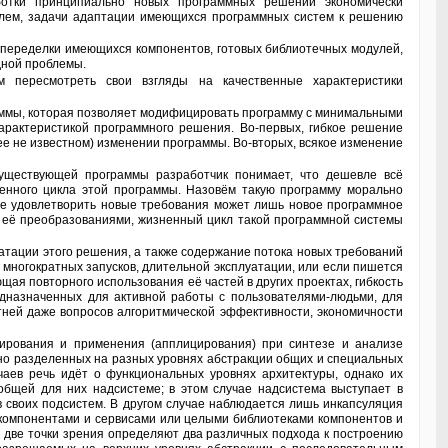
ботки принципиально новых программных решений экономически
блем, задачи адаптации имеющихся программных систем к решению
дной проблемы.
характеристикой программного решения. Во-первых, гибкое решение
ее не известном) изменении программы. Во-вторых, всякое изменение
ненного цикла этой программы. Назовём такую программу морально
не удовлетворить новые требования может лишь новое программное
 её преобразованиями, жизненный цикл такой программной системы
многократных запусков, длительной эксплуатации, или если пишется
ая повторного использования её частей в других проектах, гибкость
едназначенных для активной работы с пользователями-людьми, для
етней даже вопросов алгоритмической эффективности, экономичности
но разделенных на разных уровнях абстракции общих и специальных
аев речь идёт о функциональных уровнях архитектуры, однако их
общей для них надсистеме; в этом случае надсистема выступает в
 своих подсистем. В другом случае наблюдается лишь инкапсуляция
компонентами и сервисами или целыми библиотеками компонентов и
 две точки зрения определяют два различных подхода к построению