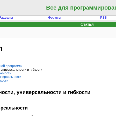
Все для программирова
Разделы
Форумы
RSS
Статья
П
рной программы
, универсальности и гибкости
ложности
ниверсальности
бкости
ности, универсальности и гибкости
ерсальности