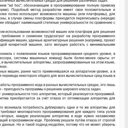
различных вычислительных средах для решения различных задач.
форме). Подобный метод разработки имеет свои положительные и
более полно используют возможности машины (или платформы), для
роны, в случае смены платформы приходится переписывать (нередко
ание обладает наименьшей степенью универсальности по сравнению с
 требование о снижении трудозатрат на разработку программного
ификация машин, удачные архитектурные решения (например, проект
ждой конкретной машине, зато могущее работать с минимальными
цессора, системы машинных команд) были более-менее скрыты от
 и вычислительные алгоритмы, запрограммированные на этом языке,
инах.
 перевода некоторого общего для всех вычислительных сред языка в
 - пригодность программы к решению широкого класса задач.
итма приобретается за счёт отказа от оптимизации алгоритма для
 требовал многократного программирования для каждого типа узлов
во-вторых, каждую реализацию алгоритма в коде нужно независимо
аций в программном коде. Проблему решали путём отказа от строгой
 данные. Но и такой подход неудобен, потому что не может уберечь