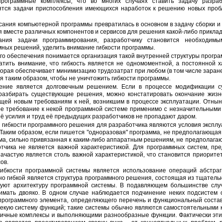
рограммные комплексы, что во многих случаях ставить задачу разра
вятся задачи приспособления имеющихся наработок к решению новых про
я вместе различных компонентов и сервисов для решения какой-либо прикла
ных решений, уделить внимание гибкости программы.
атить внимание, что гибкость является не одномоментной, а постоянной 
оторая обеспечивает минимизацию трудозатрат при любом (в том числе заран
 таким образом, чтобы не уничтожить гибкости программы.
 разбирать существующие решения, можно констатировать окончание жиз
ющей новым требованиям к ней, возникшим в процессе эксплуатации. Отны
ое требование к некой программной системе применимо с незначительными
ё усилия и труд её предыдущих разработчиков не пропадают даром.
Таким образом, если пишется "одноразовая" программа, не предполагающая 
а, сильно привязанная к каким-либо аппаратным решениям, не предполагающ
тчика не является важной характеристикой. Для программных систем, пр
зачастую является столь важной характеристикой, что становится приорит
ов.
но гибкой является структура программного решения, состоящая из тщатель
зуют архитектуру программной системы. В подавляющем большинстве случ
мать двояко. В одном случае наблюдается подчинение неких подсистем 
программного элемента, определяющего перечень и функциональный состав
екую систему функций; такие системы обычно являются самостоятельными 
личные комплексы и выполняющими разнообразные функции. Фактически эти