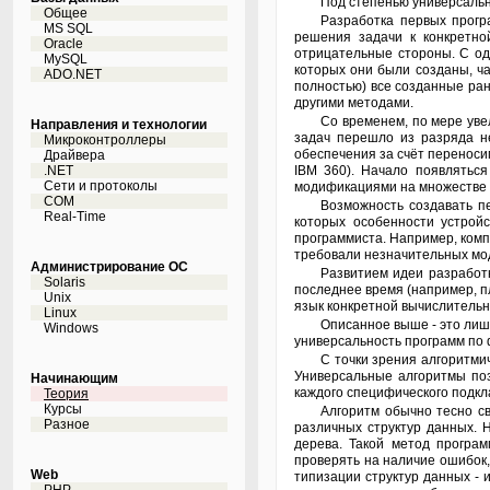
Под степенью универсал
Общее
Разработка первых программ для первых компьютеров обычно характеризуется латинским выражением "ad hoc", обозначающим в программировании полную привязку
MS SQL
решения задачи к конкретно
Oracle
отрицательные стороны. С од
MySQL
которых они были созданы, ч
ADO.NET
полностью) все созданные ран
другими методами.
Со временем, по мере увеличения возможностей вычислительных машин требование о наиболее полном использовании возможностей машин или платформ для решения
Направления и технологии
задач перешло из разряда н
Микроконтроллеры
обеспечения за счёт перенос
Драйвера
.NET
IBM 360). Начало появлятьс
Сети и протоколы
модификациями на множестве
COM
Возможность создавать первые универсальные с точки зрения аппаратной платформы программы возникла с появлением языков программирования среднего уровня, в
Real-Time
которых особенности устрой
программиста. Например, ком
требовали незначительных мод
Администрирование ОС
Развитием идеи разработки независимого от машины программного кода явилась концепция виртуальных машин, ранее часто применявшаяся на аппаратном уровне, а в
Solaris
последнее время (например, п
Unix
язык конкретной вычислительн
Linux
Описанное выше - это лишь одна ипостась категории универсальности, связанная с универсальностью работы программного кода в разных вычислительных средах, это лишь
Windows
универсальность программ по 
С точки зрения алгоритмического подхода к программированию, универсальность программы зависит от универсальности того алгоритма, который реализуется программой.
Универсальные алгоритмы поз
Начинающим
каждого специфического подкл
Теория
Курсы
Алгоритм обычно тесно связан со структурами данных. При программировании на старых языках часто возникала потребность дублировать одни и те же алгоритмы для
Разное
различных структур данных. 
дерева. Такой метод програм
проверять на наличие ошибок,
Web
типизации структур данных - 