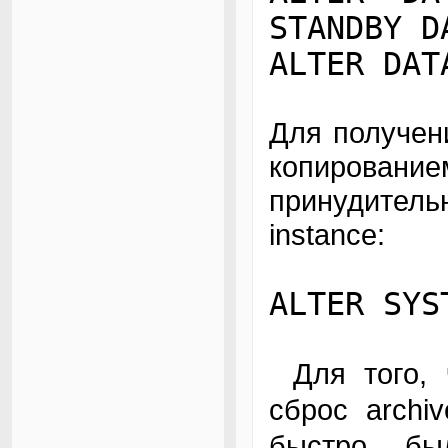
STANDBY D
ALTER DAT
Для получен
копирова
принудитель
instance:
ALTER SYS
Для того, чтобы переключение redo-логов и
сброс archi
быстро, б