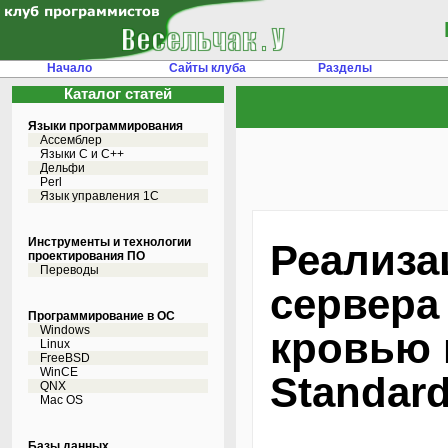
Начало
Сайты клуба
Разделы
Каталог статей
Языки программирования
Ассемблер
Языки С и C++
Дельфи
Perl
Язык управления 1С
Инструменты и технологии
Реализа
проектирования ПО
Переводы
сервера
Программирование в ОС
Windows
кровью 
Linux
FreeBSD
WinCE
Standard
QNX
Mac OS
Базы данных