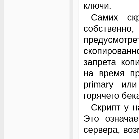
ключи.
Самих скриптов не выкладываю. В них,
собственно,
предусмотре
скопированн
запрета коп
на время пр
primary или
горячего бек
Скрипт у нас запускается каждые пять минут.
Это означае
сервера, во