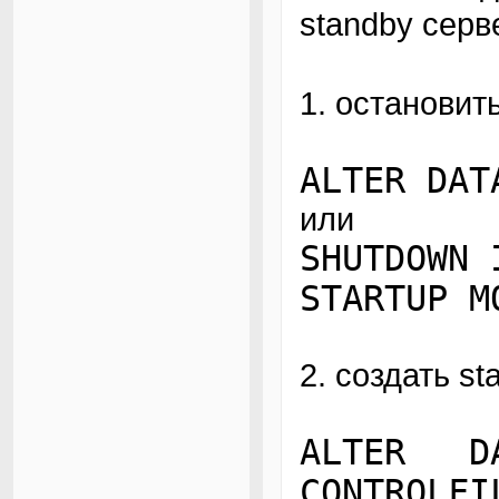
standby серв
1. остановить
ALTER DAT
или
SHUTDOWN 
STARTUP M
2. создать sta
ALTER D
CONTROLFI