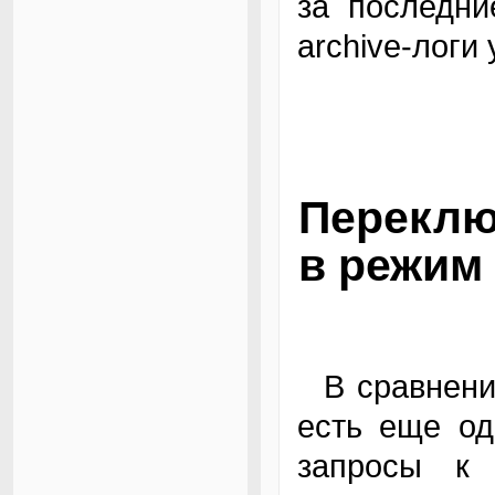
за последни
archive-логи
Переклю
в режим 
В сравнении с Data Guard у описанной схемы
есть еще од
запросы к 