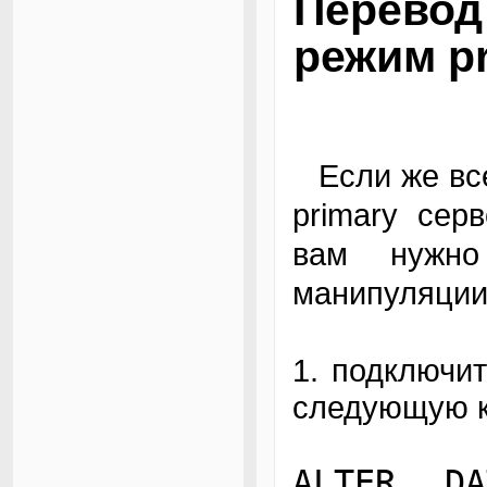
Перево
режим pr
Если же все-таки наступит этот черный день, и
primary сер
вам нужно
манипуляции 
1. подключит
следующую к
ALTER DA