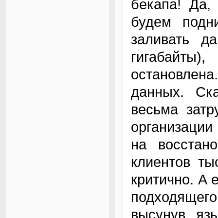
бекапа! Да,
будем подни
заливать д
гигабайты
остановлена
данных. Ск
весьма затр
организации
на восстан
клиентов ты
критично. А 
подходящего 
высунув язы