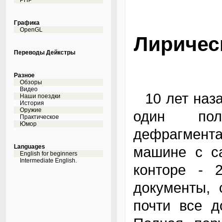
PHP
Графика
OpenGL
Лиричес
Переводы Дейкстры
Разное
Обзоры
Видео
10 лет назад на одной из моих прошлых работ
Наши поездки
История
Оружие
один поль
Практическое
Юмор
дефрагмента
Languages
машине с с
English for beginners
Intermediate English.
конторе - 
документы, 
почти все д