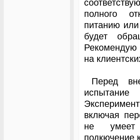
соответств
полного от
питанию или
будет обра
Рекомендую 
на клиентски
Перед внедрением системы мы провели
испытани
Эксперимен
включая пер
не умеет 
подкючение к