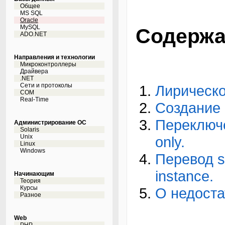
Общее
MS SQL
Oracle
MySQL
Содержа
ADO.NET
Направления и технологии
Микроконтроллеры
Драйвера
.NET
Сети и протоколы
Лирическо
COM
Real-Time
Создание 
Переключе
Администрирование ОС
Solaris
Unix
only.
Linux
Windows
Перевод s
instance.
Начинающим
Теория
Курсы
О недоста
Разное
Web