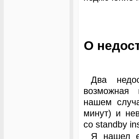
О недост
Два недостатка я уже описал выше -
возможная 
нашем случа
минут) и не
со standby i
Я нашел еще один изъян: нельзя изменять