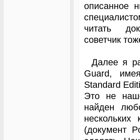
описанное н
специалист
читать до
советчик тож
Далее я расскажу, как сделать подобие Data
Guard, име
Standard Edit
Это не наш
найден люб
нескольких 
(документ P