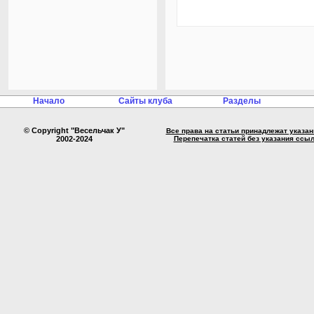
Начало
Сайты клуба
Разделы
© Copyright "Весельчак У"
Все права на статьи принадлежат указа
2002-2024
Перепечатка статей без указания ссы