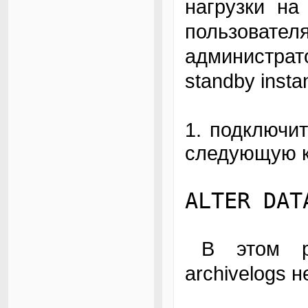
нагрузки на
пользовате
администра
standby insta
1. подключит
следующую к
ALTER DAT
В этом режиме подкачка изменений из
archivelogs 