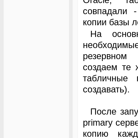
совпадали -
копии базы л
На основном (primary) сервере создаем
необходимые
резервном 
создаем те 
табличные 
создавать).
После запуска и проверки работоспособности
primary серв
копию кажд