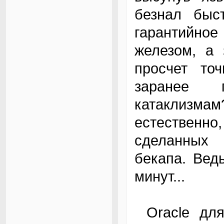
безнал быс
гарантийное
железом, а 
просчет то
заранее 
катаклизмам
естественно
сделанных
бекапа. Вед
минут...
Oracle для постоянного поддержания живой