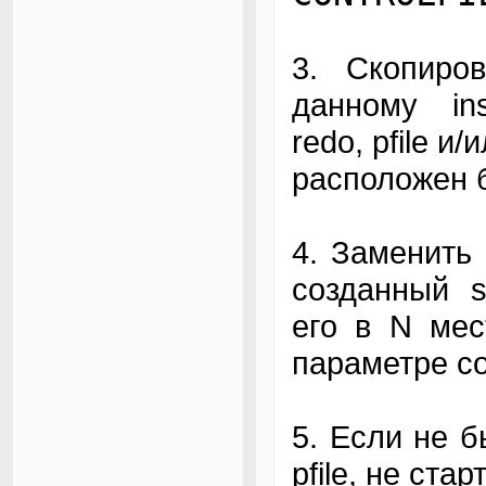
3. Скопиро
данному ins
redo, pfile и/
расположен б
4. Заменить в
созданный st
его в N мес
параметре con
5. Если не б
pfile, не стар