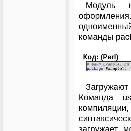
Модуль не требует никакого особого
оформлен
одноименный
команды pac
Код: (Perl)
# файл Example1.pm
package
Example1
;
Загружают модуль командами use и require.
Команда u
компиляции,
синтаксиче
загружает м