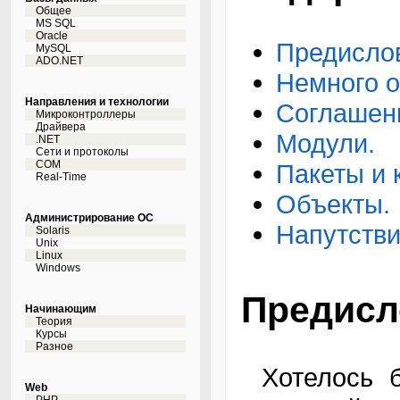
Общее
MS SQL
Oracle
Предисло
MySQL
ADO.NET
Немного о
Направления и технологии
Соглашен
Микроконтроллеры
Драйвера
Модули.
.NET
Сети и протоколы
COM
Пакеты и 
Real-Time
Объекты.
Администрирование ОС
Напутстви
Solaris
Unix
Linux
Windows
Предисл
Начинающим
Теория
Курсы
Разное
Хотелось бы сегодня вкратце рассказать об
Web