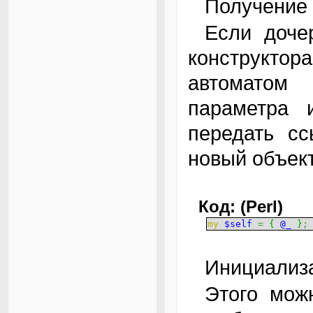
Получение
Если дочерний класс использует в качестве
конструктора
автоматом
параметра 
передать сс
новый объект
Код: (Perl)
my
$self
=
{
@_
}
;
Инициализ
Этого можно не делать или предварительно