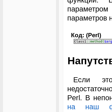
параметро
параметров 
Код: (Perl)
Class1
::
method
(
$ar
Напутст
Если этого маленького ликбеза вам
недостаточн
Perl. В неп
на наш ф