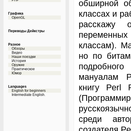
PHP
обширной об
классах и ра
Графика
OpenGL
расскажу 
Переводы Дейкстры
переменных
классам). М
Разное
Обзоры
Видео
но по битам
Наши поездки
История
подробного
Оружие
Практическое
Юмор
мануалам P
книгу Perl 
Languages
English for beginners
Intermediate English.
(Программи
русскоязычн
среди авто
создателя Pe