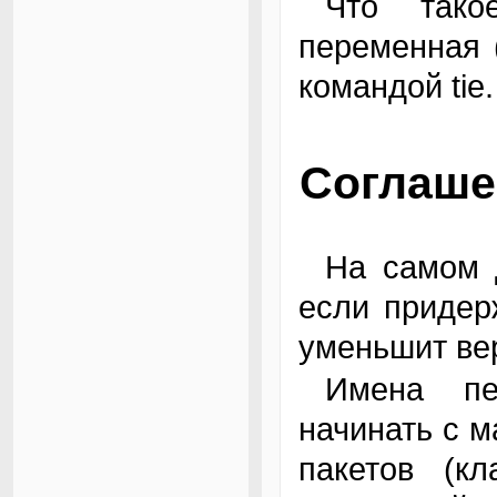
Что такое связанная переменная? Это
переменная (
командой tie.
Соглаше
На самом деле никаких ограничений нет, но,
если придер
уменьшит вер
Имена переменных и функций принято
начинать с м
пакетов (к