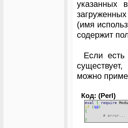
указанных 
загруженных
(имя использ
содержит пол
Если есть неуверенность в том, что модуль
существует,
можно примен
Код: (Perl)
eval
{
require
Modu
if
(
$@
)
{
# error...
}