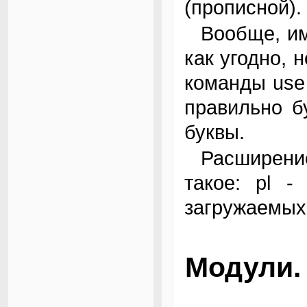
(прописной).
Вообще, имена модулей допустимо именовать
как угодно, 
команды use 
правильно б
буквы.
Расширение имен файлов (суффикс) принято
такое: pl -
загружаемых
Модули.