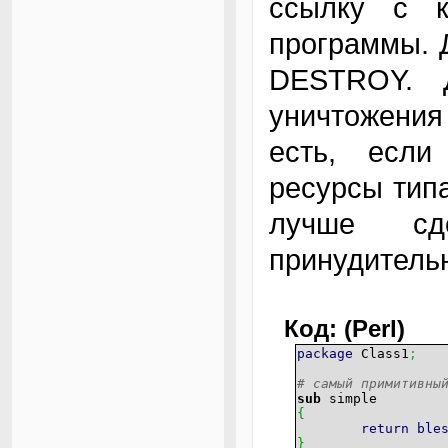
ссылку с 
программы. Д
DESTROY. 
уничтожения
есть, если
ресурсы тип
лучше сд
принудительн
Код: (Perl)
package
Class1
;
# самый примитивны
sub
simple
{
return
ble
}