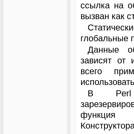
ссылка на о
вызван как с
Статические члены класса определяются как
глобальные 
Данные объекта полностью динамичны и
зависят от 
всего при
использоват
В Perl для конструктора нет
зарезервиро
функция 
Конструктор