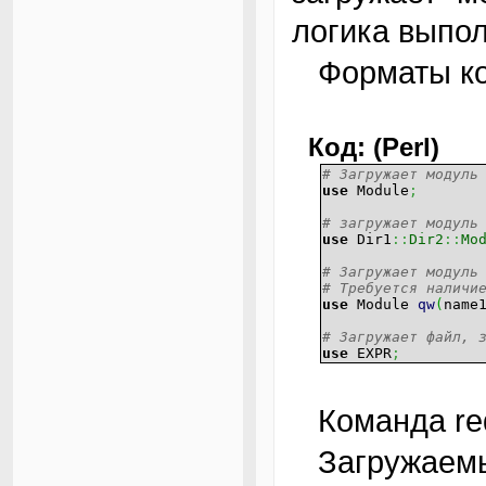
логика выпол
Форматы к
Код: (Perl)
# Загружает модуль
use
Module
;
# загружает модуль
use
Dir1
::
Dir2
::
Mo
# Загружает модуль
# Требуется наличи
use
Module
qw
(
name
# Загружает файл, 
use
EXPR
;
Команда r
Загружаемые файлы ищутся в директориях,