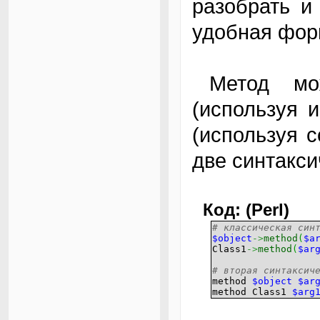
разобрать и
удобная фор
Метод можно вызывать как статический
(используя 
(используя с
две синтакс
Код: (Perl)
# классическая син
$object
->
method
(
$a
Class1
->
method
(
$ar
# вторая синтаксич
method
$object
$ar
method Class1
$arg