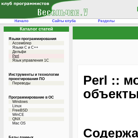
Начало
Сайты клуба
Разделы
Каталог статей
Языки программирования
Ассемблер
Языки С и C++
Дельфи
Perl
Язык управления 1С
Инструменты и технологии
Perl :: 
проектирования ПО
Переводы
объект
Программирование в ОС
Windows
Linux
FreeBSD
WinCE
QNX
Mac OS
Содержа
Базы данных