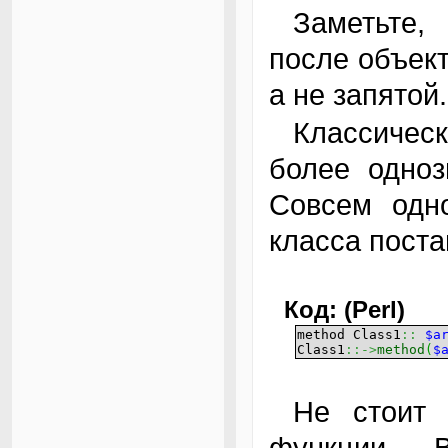
Заметьте, что во второй форме аргументы
после объек
а не запятой.
Классическая форма предпочтительнее, т.к.
более одноз
Совсем одно
класса постав
Код: (Perl)
method Class1
::
$a
Class1
::->
method
(
$
Не стоит путать вызов метода с вызовом
функции. 