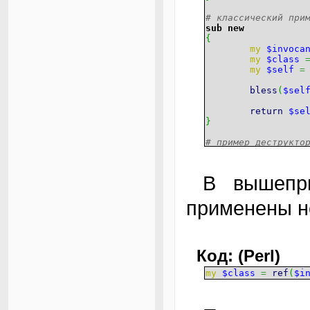
# классический при
sub
new
{
my
$invoca
my
$class
my
$self
=
bless
(
$sel
return
$se
}
# пример деструкто
sub
DESTROY
{
my
$self
=
В вышеприведенном примере конструктора
# тут можн
применены н
}
# варианты использ
my
$object1
=
new
C
my
$object2
=
Class
Код: (Perl)
my
$object3
=
$obj
my
$class
=
ref
(
$i