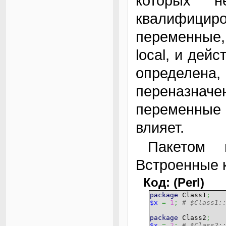
которых 
квалифицир
переменные,
local, и дей
определе
переназначе
переменные 
влияет.
Пакетом по умолчанию является main.
Встроенные к
Код: (Perl)
package
Class1
;
$x
=
1
;
# $Class1:
package
Class2
;
$x
=
2
;
# $Class2: