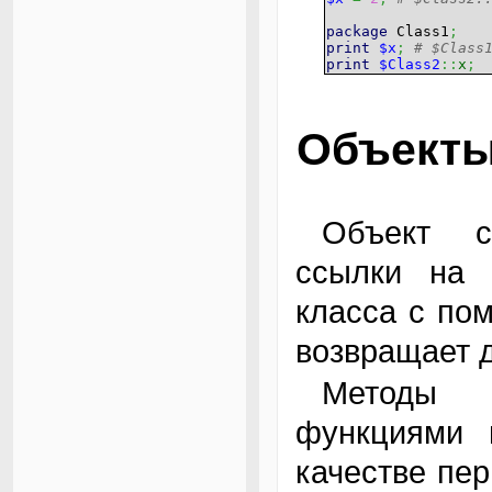
package
Class1
;
print
$x
;
# $Class
print
$Class2
::
x
;
Объекты
Объект создается методом "освящения"
ссылки на 
класса с пом
возвращает д
Методы класса являются простыми
функциями 
качестве пер