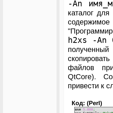
-An имя_м
каталог для
содержимо
"Программи
h2xs -An 
полученны
скопироват
файлов при
QtCore). С
привести к 
Код: (Perl)
use
5.008
;