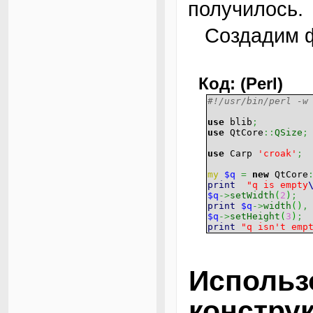
получилось.
Создадим ф
Код: (Perl)
#!/usr/bin/perl -w
use
blib
;
use
QtCore
::
QSize
;
use
Carp
'croak'
;
my
$q
=
new
QtCore
print
"q is empty
$q
->
setWidth
(
2
)
;
print
$q
->
width
(
)
,
$q
->
setHeight
(
3
)
;
print
"q isn't emp
Исполь
конструк