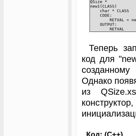
QSize *
new1(CLASS)
char * CLASS
CODE:
RETVAL = new 
OUTPUT:
RETVAL
Теперь запустим make. Получный в QSize.c
код для "ne
созданному
Однако появя
из QSize.x
конструк
инициализац
Код: (C++)