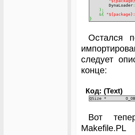
"${package
DynaLoader
)
;
&
{
"${package}
}
Остался последний шаг в нашем примере
импортиров
следует опи
конце:
Код: (Text)
QSize * O_OBJ
Вот теперь уже можно запустить perl
Makefile.P