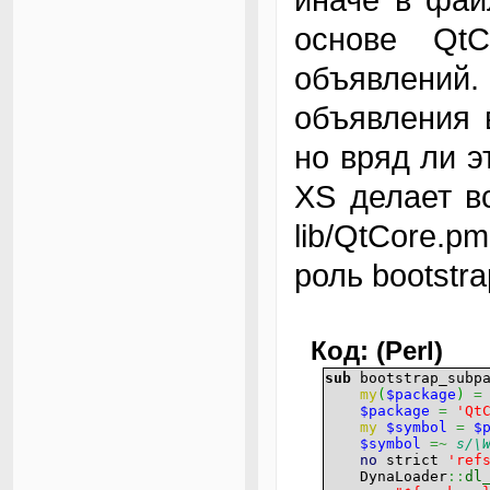
основе QtC
объявлени
объявления 
но вряд ли э
XS делает в
lib/QtCore.p
роль bootstr
Код: (Perl)
sub
bootstrap_subp
my
(
$package
)
=
$package
=
'Qt
my
$symbol
=
$
$symbol
=~
s/\
no
strict
'ref
DynaLoader
::
dl