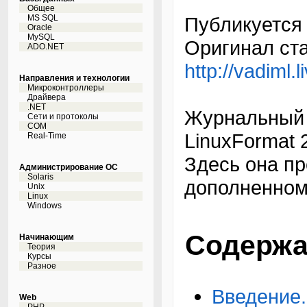
Общее
MS SQL
Публикуется 
Oracle
MySQL
Оригинал ста
ADO.NET
http://vadiml.
Направления и технологии
Микроконтроллеры
Драйвера
.NET
Журнальный в
Сети и протоколы
COM
LinuxFormat 2
Real-Time
Здесь она п
Администрирование ОС
Solaris
дополненном
Unix
Linux
Windows
Содержа
Начинающим
Теория
Курсы
Разное
Введение.
Web