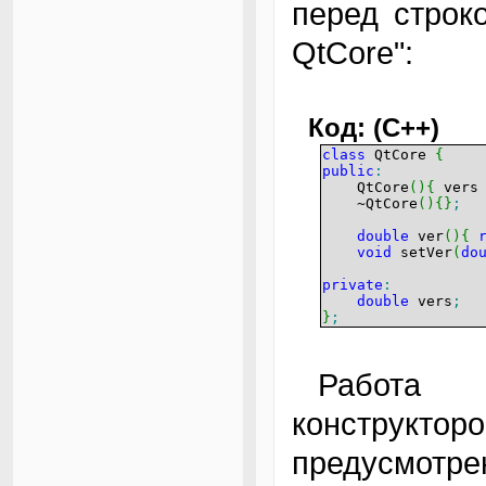
перед стро
QtCore":
Код: (C++)
class
QtCore
{
public
:
QtCore
(
)
{
ver
~QtCore
(
)
{
}
;
double
ver
(
)
{
void
setVer
(
do
private
:
double
vers
;
}
;
Работа с обычными функциями,
конструк
предусмотр