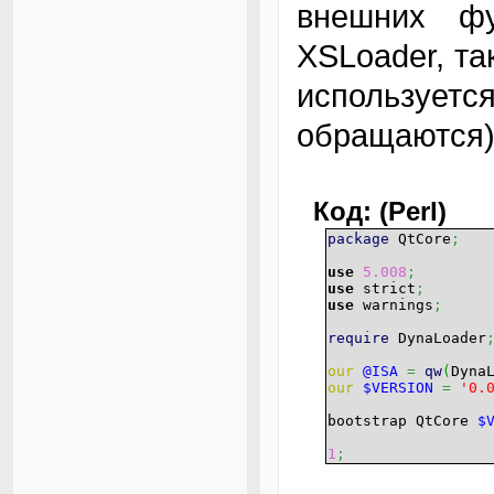
внешних фу
XSLoader, та
используе
обращаются)
Код: (Perl)
package
QtCore
;
use
5.008
;
use
strict
;
use
warnings
;
require
DynaLoader
our
@ISA
=
qw
(
Dyna
our
$VERSION
=
'0.
bootstrap QtCore
$
1
;