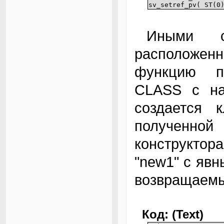
sv_setref_pv( ST(0
Иными словами, благодаря "QSize::",
расположенн
функцию п
CLASS с на
создается 
полученной
конструктор
"new1" с явн
возвращаемы
Код: (Text)