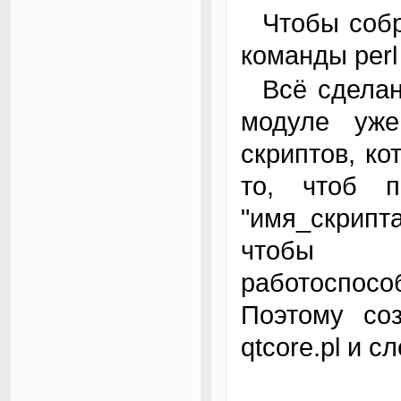
Чтобы собрать полученный модуль, выполним
команды perl
Всё сделанное необходимо протестировать. В
модуле уже
скриптов, ко
то, чтоб 
"имя_скрипта
чтобы 
работоспо
Поэтому соз
qtcore.pl и