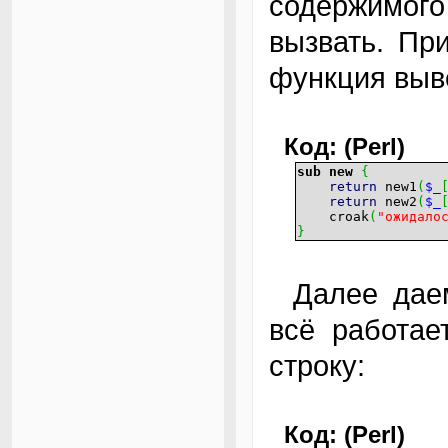
содержимог
вызвать. Пр
функция выв
Код: (Perl)
sub
new
{
return
new1
(
$_
return
new2
(
$_
croak
(
"ожидало
}
Далее даем команду make и проверяем, как
всё работает
строку:
Код: (Perl)