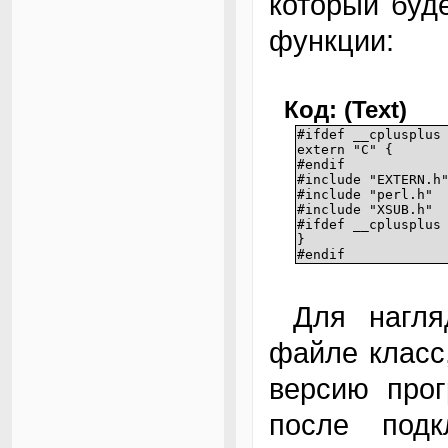
который буд
функции:
Код: (Text)
#ifdef __cplusplus
extern "C" {
#endif
#include "EXTERN.h
#include "perl.h"
#include "XSUB.h"
#ifdef __cplusplus
}
#endif
Для наглядного примера создадим в этом
файле класс,
версию прог
после подк