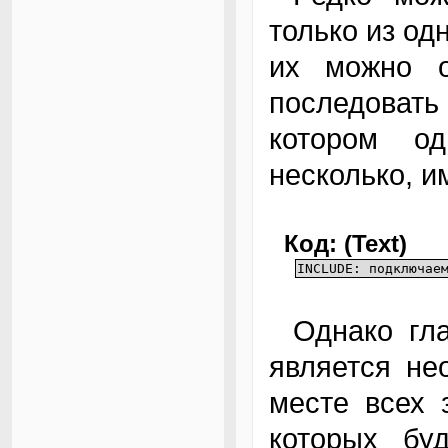
только из од
их можно о
последовать
котором о
несколько, и
Код: (Text)
INCLUDE: подключае
Однако главным недостатком такого подхода
является не
месте всех 
которых бу