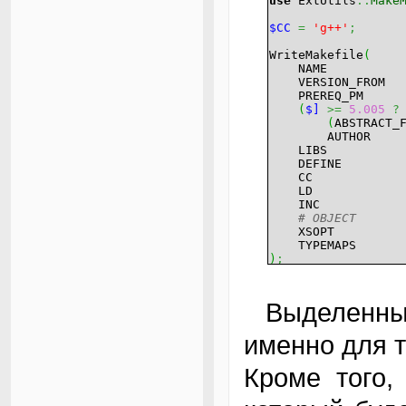
use
ExtUtils
::
Make
$CC
=
'g++'
;
WriteMakefile
(
NAM
VERSION_F
PREREQ_
(
$]
>=
5.005
?
(
ABSTRACT
AUTH
LIB
DEFI
C
L
IN
# OBJECT =
XSO
TYPEMA
)
;
Выделенные жирным строки надо добавить
именно для т
Кроме того,