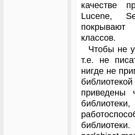
качестве пр
Lucene, S
покрывают 
классов.
Чтобы не умножать сущности без надобности,
т.е. не пис
нигде не при
библиотекой 
приведены 
библиоте
работоспос
библиотеки.