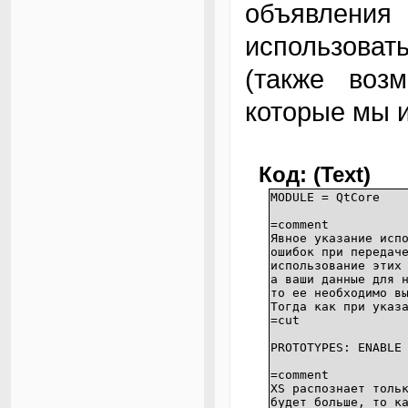
объявлен
использова
(также возм
которые мы и
Код: (Text)
MODULE = QtCore
=comment
Явное указание исп
ошибок при передач
использование этих
а ваши данные для 
то ее необходимо в
Тогда как при указ
=cut
PROTOTYPES: ENABLE
=comment
XS распознает толь
будет больше, то к