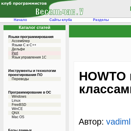
Начало
Сайты клуба
Разделы
Каталог статей
Языки программирования
Ассемблер
Языки С и C++
Дельфи
Perl
Язык управления 1С
Инструменты и технологии
HOWTO п
проектирования ПО
Переводы
классами
Программирование в ОС
Windows
Linux
FreeBSD
WinCE
QNX
Mac OS
Автор:
vadiml
Базы данных