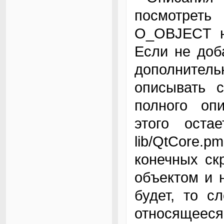
посмотрет
O_OBJECT на
Если не доб
дополните
описывать 
полного оп
этого оста
lib/QtCore.p
конечных ск
объектом и н
будет, то с
относящееся