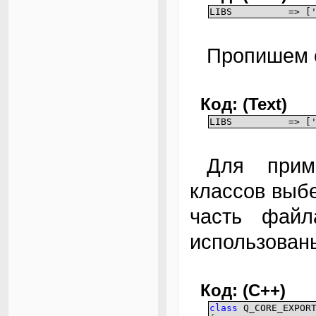
LIBS => [''
Пропишем 
Код: (Text)
LIBS => ['-L/u
Для примера импортирования нескольких
классов выб
часть файл
использован
Код: (C++)
class
Q_CORE_EXPORT