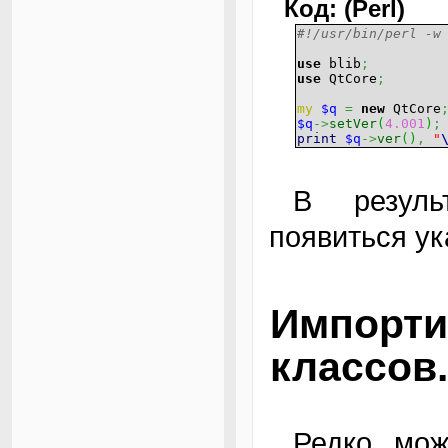
Код: (Perl)
#!/usr/bin/perl -w
use
blib
;
use
QtCore
;
my
$q
=
new
QtCore
$q
->
setVer
(
4.001
)
;
print
$q
->
ver
(
)
,
"
В результате запуска скрипта должна
появиться ук
Импорт
классов.
Редко можно найти библиотеку, состоящую