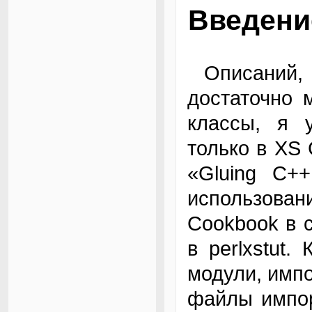
Введени
Описаний, как импортировать функции из С,
достаточно 
классы, я 
только в XS
«Gluing C+
использова
Cookbook в 
в perlxstut
модули, имп
файлы импор