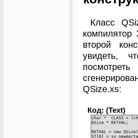
Класс QSize содержит два конструктора, а
компилятор 
второй кон
увидеть, ч
посмотреть
сгенериров
QSize.xs:
Код: (Text)
char * CLASS = (ch
QSize * RETVAL;
RETVAL = new QSize
ST(0) = sv_newmort