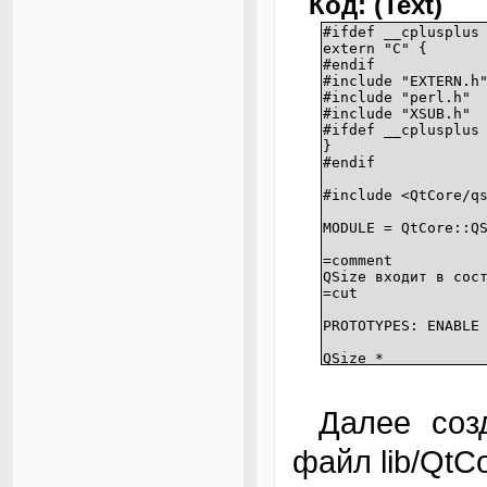
Код: (Text)
#ifdef __cplusplus
extern "C" {
#endif
#include "EXTERN.h
#include "perl.h"
#include "XSUB.h"
#ifdef __cplusplus
}
#endif
#include <QtCore/q
MODULE = QtCore:
=comment
QSize входит в сос
=cut
PROTOTYPES: ENABLE
QSize *
QSize::new()
bool
Далее создаем для класса QSize свой pm-
QSize::isEmpty()
файл lib/QtC
int
QSize::width()