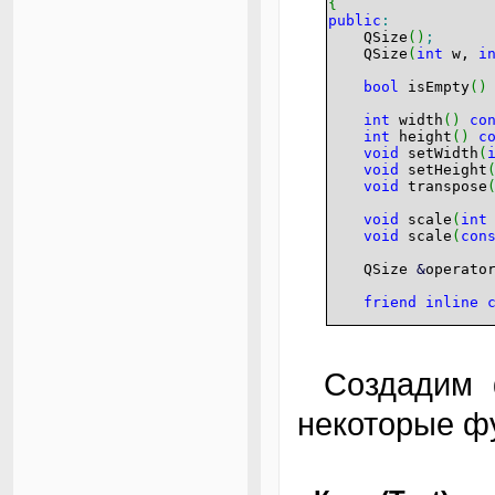
{
public
:
QSize
(
)
;
QSize
(
int
w,
i
bool
isEmpty
(
)
int
width
(
)
co
int
height
(
)
c
void
setWidth
(
void
setHeight
void
transpose
void
scale
(
int
void
scale
(
con
QSize
&
operato
friend
inline
private
:
int
wd
;
int
ht
;
Создадим файл QSize.xs (оставив на потом
}
;
некоторые ф