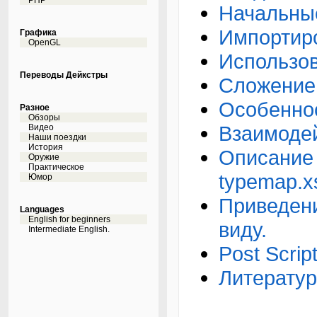
PHP
Начальны
Импортиро
Графика
OpenGL
Использов
Переводы Дейкстры
Сложение к
Особеннос
Разное
Обзоры
Взаимодей
Видео
Наши поездки
История
Описание 
Оружие
Практическое
typemap.xs
Юмор
Приведени
Languages
English for beginners
виду.
Intermediate English.
Post Scrip
Литератур