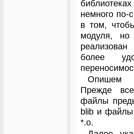
библиотеках 
немного по-с
в том, чтоб
модуля, но
реализован 
более уд
переносимос
Опишем последний вариант подробнее.
Прежде все
файлы преды
blib и файлы 
*.o.
Далее укажем обрабатывать несколько xs-