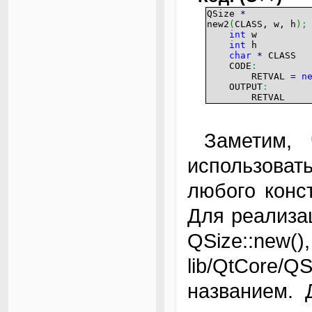
QSize
*
new2
(
CLASS, w, h
)
;
int
w
int
h
char
*
CLASS
CODE
:
RETVAL
=
n
OUTPUT
:
RETVAL
Заметим, что в Perl'е удобнее было бы
использоват
любого конс
Для реализац
QSize::ne
lib/QtCore
названием. 