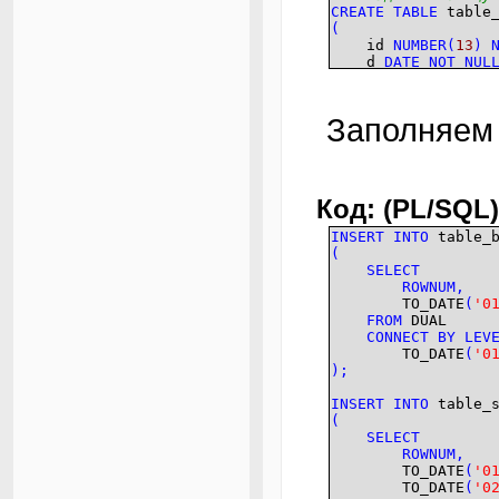
CREATE
TABLE
table_
(
id
NUMBER
(
13
)
d
DATE
NOT
NUL
)
;
-- Создаем первичн
Заполняем
ALTER
TABLE
table_b
ADD CONSTRAINT pk_
USING
INDEX
;
-- Создаем индекс
Код: (PL/SQL)
CREATE
INDEX
ix_bi
INSERT
INTO
table_b
(
SELECT
ROWNUM
,
TO_DATE
(
'0
FROM
DUAL
CONNECT
BY
LEV
TO_DATE
(
'0
)
;
INSERT
INTO
table_s
(
SELECT
ROWNUM
,
TO_DATE
(
'0
TO_DATE
(
'0