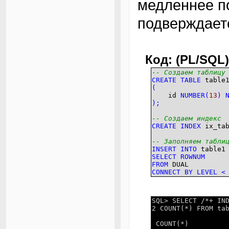
медленнее п
подверждает
Код: (PL/SQL)
-- Создаем таблицу
CREATE
TABLE
table
(
id
NUMBER
(
13
)
)
;
-- Создаем индекс
CREATE
INDEX
ix_ta
-- Заполняем табли
INSERT
INTO
table1
SELECT
ROWNUM
FROM
DUAL
CONNECT
BY
LEVEL
<
SQL> SELECT /*+ IN
2 COUNT(*) FROM ta
COUNT(*)