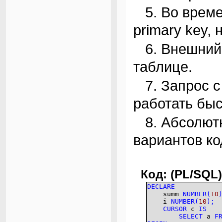
5. Во временных таблицах не надо делать ни
primary key, 
6. Внешний ключ — индекс по полю в дочерней
таблице.
7. Запрос с меньшей стоимостью обязан
работать быс
8. Абсолютная идентичность следующих
вариантов ко
Код: (PL/SQL)
DECLARE
summ
NUMBER
(
10
i
NUMBER
(
10
)
;
CURSOR
c
IS
SELECT
a
F