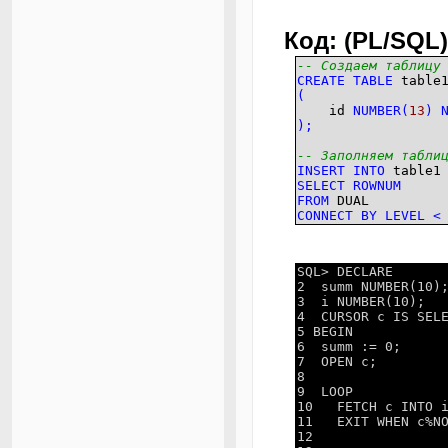
Код: (PL/SQL)
-- Создаем таблицу
CREATE
TABLE
table
(
id
NUMBER
(
13
)
)
;
-- Заполняем табли
INSERT
INTO
table1
SELECT
ROWNUM
FROM
DUAL
CONNECT
BY
LEVEL
<
SQL> DECLARE
2 summ NUMBER(10)
3 i NUMBER(10);
4 CURSOR c IS SELE
5 BEGIN
6 summ := 0;
7 OPEN c;
8
9 LOOP
10 FETCH c INTO 
11 EXIT WHEN c%NO
12