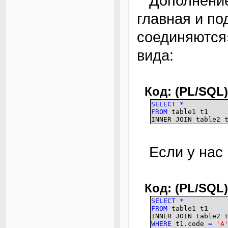
Дополнение от меня к пункту «в запросах
главная и по
соединяются
вида:
Код: (PL/SQL)
SELECT
*
FROM
table1 t1
INNER JOIN table2
Если у на
Код: (PL/SQL)
SELECT
*
FROM
table1 t1
INNER JOIN table2
WHERE
t1
.
code
=
'A