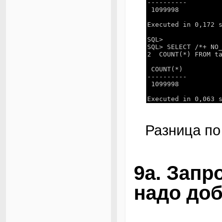
----------
1099998
Executed in 0,172 
SQL>
SQL> SELECT /*+ NO
2 COUNT(*) FROM ta
COUNT(*)
----------
1099998
Executed in 0,063 
Разница по
9a. Запр
надо доб