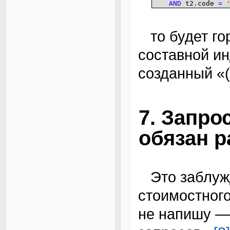
AND
t2
.
code
=
то будет гораздо эффективнее создать
составной ин
созданный «(
7. Запро
обязан р
Это заблуждение от незнания алгоритмов
стоимостного
не напишу —