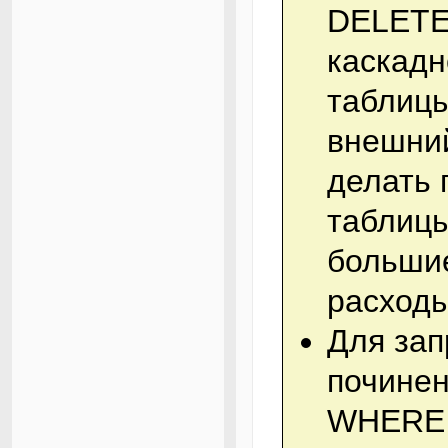
DELETE
каскадн
таблицы
внешний
делать 
таблицы
большие
расходы
Для зап
починен
WHERE 