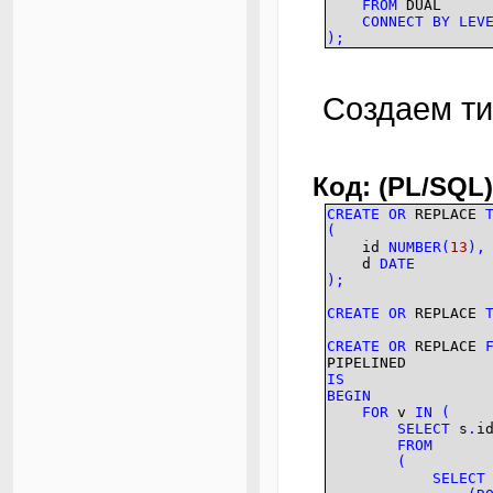
FROM
DUAL
CONNECT
BY
LEV
)
;
Создаем т
Код: (PL/SQL)
CREATE
OR
REPLACE
(
id
NUMBER
(
13
)
,
d
DATE
)
;
CREATE
OR
REPLACE
CREATE
OR
REPLACE
PIPELINED
IS
BEGIN
FOR
v
IN
(
SELECT
s
.
i
FROM
(
SELECT