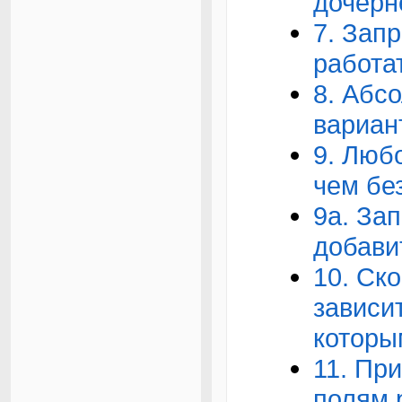
дочерн
7. Зап
работа
8. Абс
вариан
9. Люб
чем без
9a. За
добави
10. Ск
зависит
которы
11. Пр
полям 