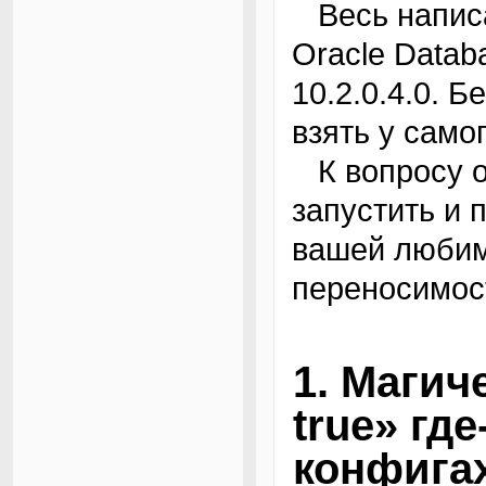
Весь написанный код работает и проверен на:
Oracle Databa
10.2.0.4.0. 
взять у само
К вопросу о переносимости кода: попробуйте
запустить и 
вашей любим
переносимост
1. Магич
true» гд
конфигах