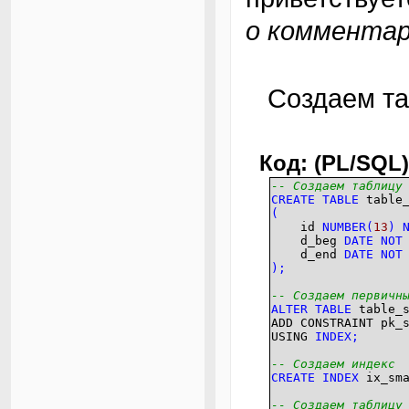
о комментар
Создаем т
Код: (PL/SQL)
-- Создаем таблицу
CREATE
TABLE
table_
(
id
NUMBER
(
13
)
d_beg
DATE
NOT
d_end
DATE
NOT
)
;
-- Создаем первичн
ALTER
TABLE
table_s
ADD CONSTRAINT pk_
USING
INDEX
;
-- Создаем индекс
CREATE
INDEX
ix_sm
-- Создаем таблицу