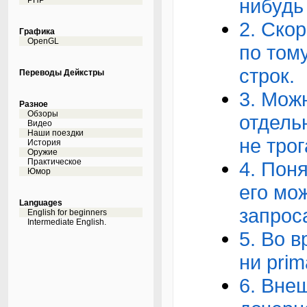
нибудь
PHP
2. Ско
Графика
OpenGL
по том
строк.
Переводы Дейкстры
3. Мож
Разное
Обзоры
отдель
Видео
Наши поездки
не трог
История
Оружие
Практическое
4. Поня
Юмор
его мо
Languages
запрос
English for beginners
Intermediate English.
5. Во 
ни prim
6. Вне