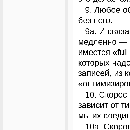
9. Любое обращение по индексу лучше, чем
без него.
9а. И связанное с этим: запрос работает
медленно — 
имеется «full
которых надо 
записей, из 
«оптимизирова
10. Скорость соединения таблиц сильно
зависит от т
мы их соеди
10а. Скорость напрямую зависит от количества