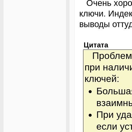
Очень хорошая статья на эту тему: «Внешние
ключи. Инде
выводы оттуд
Цитата
Проблемы, которые могут возникнуть
при налич
ключей:
Большая
взаимны
При уда
если ус