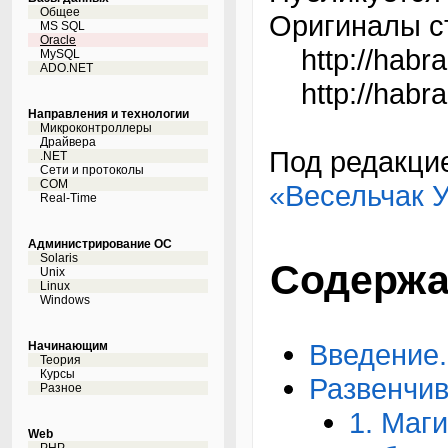
Общее
Оригиналы с
MS SQL
Oracle
http://habrah
MySQL
ADO.NET
http://habrah
Направления и технологии
Микроконтроллеры
Драйвера
Под редакци
.NET
Сети и протоколы
COM
«Весельчак 
Real-Time
Администрирование ОС
Solaris
Содержа
Unix
Linux
Windows
Введение.
Начинающим
Теория
Курсы
Развенчи
Разное
1. Маги
Web