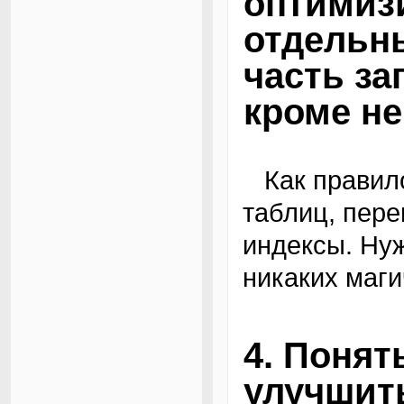
оптимиз
отдельн
часть за
кроме не
Как правило, надо пересматривать структуру
таблиц, пер
индексы. Ну
никаких маги
4. Понят
улучшить