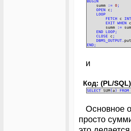
BEGIN
summ
:=
0
;
OPEN
c
;
LOOP
FETCH
c
IN
EXIT
WHEN
summ
:=
su
END
LOOP
;
CLOSE
c
;
DBMS_OUTPUT
.
pu
END
;
и
Код: (PL/SQL)
SELECT
SUM
(
a
)
FROM
Основное объяснение: ведь и там, и там
просто сумм
это делается