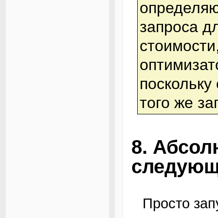
определяю
запроса д
стоимости
оптимизат
поскольку
того же за
8. Абсол
следующ
Просто зап