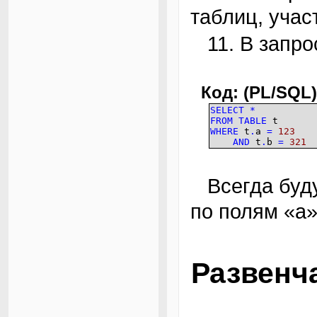
таблиц, учас
11. В запр
Код: (PL/SQL)
SELECT
*
FROM
TABLE
t
WHERE
t
.
a
=
123
AND
t
.
b
=
321
Всегда будут работать два отдельных индекса
по полям «а»
Развенч