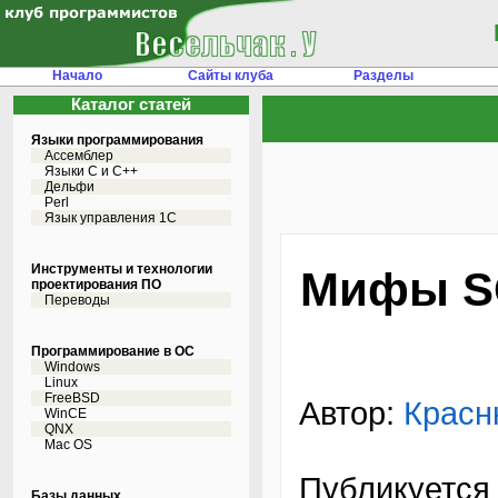
Начало
Сайты клуба
Разделы
Каталог статей
Языки программирования
Ассемблер
Языки С и C++
Дельфи
Perl
Язык управления 1С
Инструменты и технологии
Мифы S
проектирования ПО
Переводы
Программирование в ОС
Windows
Linux
FreeBSD
Автор:
Красн
WinCE
QNX
Mac OS
Публикуется 
Базы данных