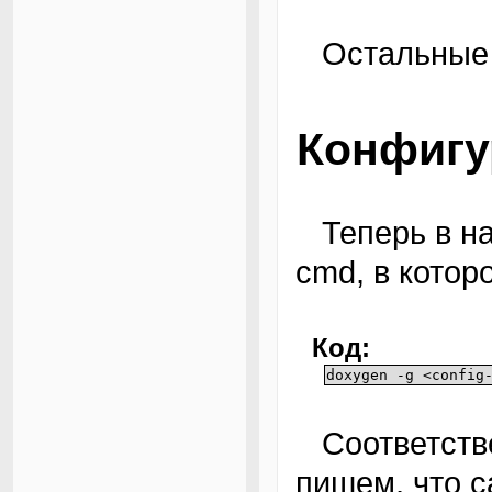
Остальны
Конфигу
Теперь в нашей рабочей директории стартуем
cmd, в котор
Код:
doxygen -g <config
Соответственно, вместо <config-file> мы
пишем, что с