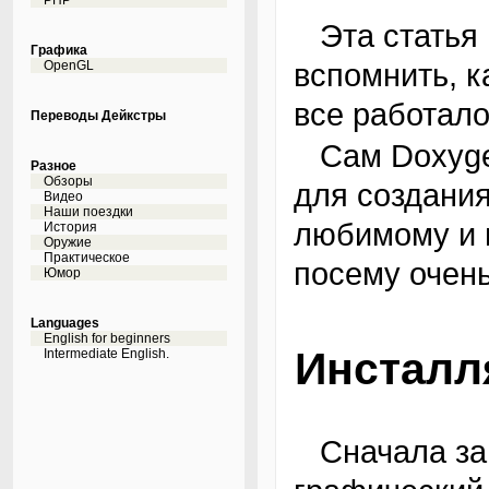
PHP
Эта статья возникла после очередной попытки
Графика
вспомнить, к
OpenGL
все работало 
Переводы Дейкстры
Сам Doxygen представляет собой инструмент
Разное
Обзоры
для создани
Видео
Наши поездки
любимому и 
История
Оружие
Практическое
посему очен
Юмор
Languages
English for beginners
Инсталл
Intermediate English.
Сначала загружаем сам doxygen, затем —