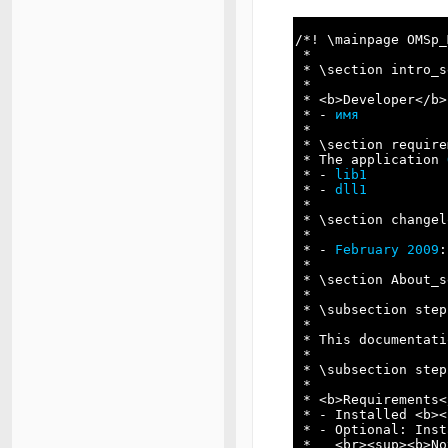
/*! \mainpage OMSp_
 *
 * \section intro_s
 *
 * <b>Developer</b>
 * - 
имя
 *
 * \section require
 * The application 
 * - 
lib1
 * - 
dll1
 *
 * \section changel
 *
 * - 
February 2009
:
 *
 * \section About_s
 *
 * \subsection step
 *  
 * This documentati
 * 
 * \subsection step
 * 
 * <b>Requirements<
 * - Installed <b><
 * - Optional: Inst
 *   <br><sup><b>No