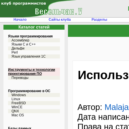
Начало
Сайты клуба
Разделы
Каталог статей
Языки программирования
Ассемблер
Языки С и C++
Дельфи
Perl
Язык управления 1С
Инструменты и технологии
Использ
проектирования ПО
Переводы
Программирование в ОС
Windows
Linux
FreeBSD
Автор:
Malaja
WinCE
QNX
Дата написан
Mac OS
Права на ст
Базы данных