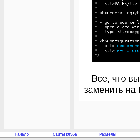
 *   <tt>PATH</tt> 
 *
 * <b>Generating</b
 *
 * - go to source l
 * - open a cmd win
 * - type <tt>doxyg
 *
 * <b>Configuration
 * - <tt> 
наш_конфи
 * - <tt> 
имя_этого
 */
Все, что выделено голубым цветом, надо
заменить на
Начало
Сайты клуба
Разделы