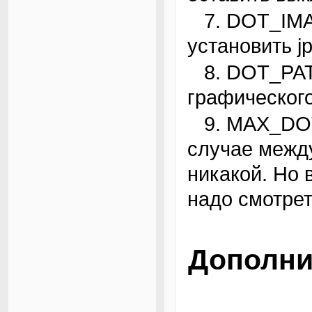
7. DOT_IMAGE_FORMAT — попробовала
установить j
8. DOT_PATH — указала место инсталляции
графического
9. MAX_DOT_GRAPH_DEPTH — в моем
случае между
никакой. Но 
надо смотрет
Дополни