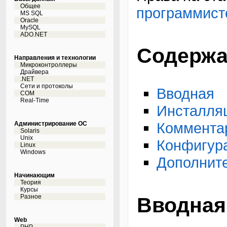
Общее
программист
MS SQL
Oracle
MySQL
ADO.NET
Содержа
Направления и технологии
Микроконтроллеры
Драйвера
.NET
Сети и протоколы
Вводная
COM
Real-Time
Инсталля
Коммента
Администрирование ОС
Solaris
Unix
Конфигур
Linux
Windows
Дополнит
Начинающим
Теория
Курсы
Разное
Вводная
Web