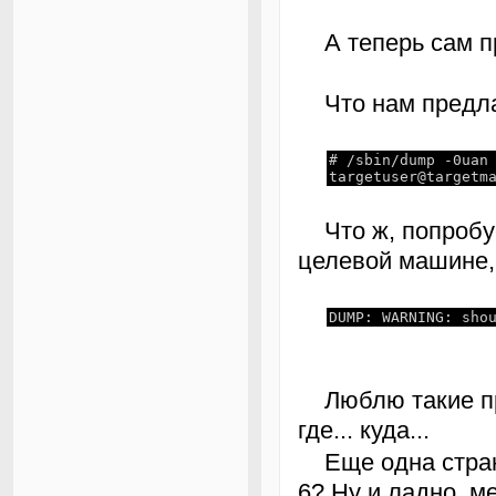
А теперь сам п
Что нам предл
# /sbin/dump -0uan
targetuser
@
targetm
Что ж, попробуем запустим. У... как все плохо. И дело не в
целевой машине, 
DUMP: WARNING: sho
Люблю такие предупреждения. Все ясно и понятно, что...,
где... куда...
Еще одна странность. Почему сжатие уровня 2, по умолчанию
6? Ну и ладно, м