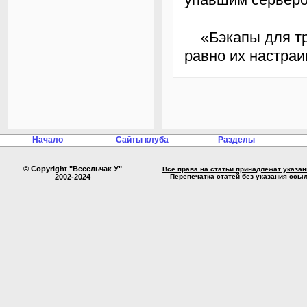
«Бэкапы для трусов!» — говорим мы админам, но они всё
равно их настраи
Начало
Сайты клуба
Разделы
© Copyright "Весельчак У"
Все права на статьи принадлежат указа
2002-2024
Перепечатка статей без указания ссы