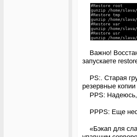
#Restore root
gunzip /home/slava
#Restore tmp
gunzip /home/slava
#Restore var
gunzip /home/slava
#Restore usr
gunzip /home/slava
Важно! Восстановление выполняется в тот каталог, где вы
запускаете restor
PS:. Старая грустная шутка делит пользователей на тех, кто
резервные копии 
PPS: Надеюсь,
PPPS: Еще не
«Бэкап для слабаков», — сказал коллега, 3 час мучающийся с
упавшим сервером