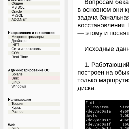
Вопросам бекапа посвящено огромное количество статей. Но
Общее
MS SQL
в основном они к
Oracle
MySQL
задача банальная
ADO.NET
восстановления. 
— этому и посвящ
Направления и технологии
Микроконтроллеры
Драйвера
.NET
Исходные дан
Сети и протоколы
COM
Real-Time
1. Работающий сервер (вот-вот скоро умрет). Сервер
Администрирование ОС
построен на обык
Solaris
Unix
только маршрутиз
Linux
Windows
диска:
Начинающим
# df -h
Теория
Filesystem Size
Курсы
/dev/ad0s1a 
Разное
devfs 1.0K
/dev/ad0s1e 
/dev/ad0s1f 
Web
/dev/ad0s1d 1