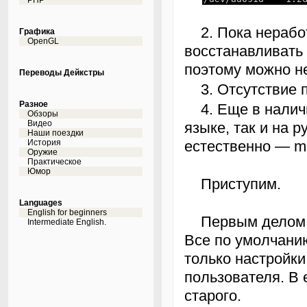
PHP
2. Пока неработающий сервер. На него и буду
Графика
OpenGL
восстанавливать 
поэтому можно не
Переводы Дейкстры
3. Отсутстви
Разное
4. Еще в наличии handbook, как на родном языке для freebsd
Обзоры
Видео
языке, так и на 
Наши поездки
История
естественно — m
Оружие
Практическое
Юмор
Приступим.
Languages
English for beginners
Первым делом на резервной машинке устанавливаю FreeBsd.
Intermediate English.
Все по умолчани
только настройки
пользователя. В 
старого.