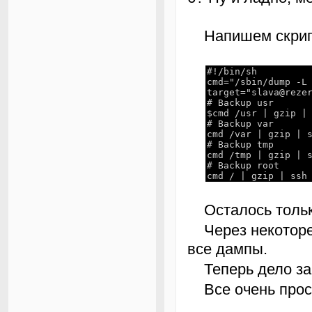
Напишем скри
#!/bin/sh
cmd="/sbin/dump -L
target="slava@reze
# Backup usr
$cmd /usr | gzip |
# Backup var
cmd /var | gzip | 
# Backup tmp
cmd /tmp | gzip | 
# Backup root
cmd / | gzip | ssh
Осталось толь
Через некоторе время на целевом компьютере появляются
все дампы.
Теперь дело з
Все очень про