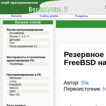
Начало
Сайты клуба
Разделы
Каталог статей
Языки программирования
Ассемблер
Языки С и C++
Дельфи
Perl
Язык управления 1С
Резервное
Инструменты и технологии
FreeBSD на
проектирования ПО
Переводы
Программирование в ОС
Windows
Linux
Автор:
Sla
FreeBSD
Первоисточник:
h
WinCE
QNX
Mac OS
Базы данных