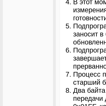
В этот мо
измерения
готовност
Подпрогр
заносит 
обновленн
Подпрогр
завершает
прерванно
Процесс п
старший б
Два байта
передачи 