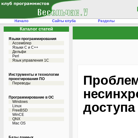
Начало
Сайты клуба
Разделы
Каталог статей
Языки программирования
Ассемблер
Языки С и C++
Дельфи
Perl
Язык управления 1С
Инструменты и технологии
Пробле
проектирования ПО
Переводы
несинхр
Программирование в ОС
Windows
доступа
Linux
FreeBSD
WinCE
QNX
Mac OS
Базы данных