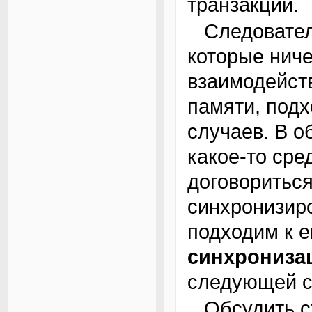
транзакции.
Следовательно, наша модель процессов,
которые ниче
взаимодейст
памяти, под
случаев. В о
какое-то ср
договориться
синхронизиро
подходим к 
синхрониза
следующей с
Обсудить статью, высказать свои замечания и