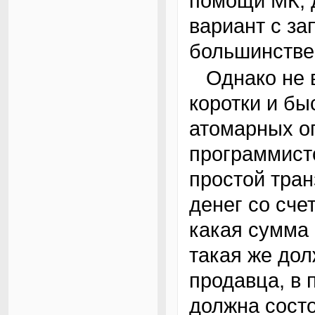
помощи МК, д
вариант с за
большинстве
Однако не все атомарные операции столь
коротки и б
атомарных о
программист
простой тра
денег со сче
какая сумма 
такая же дол
продавца, в 
должна состо