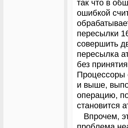
так что в об
ошибкой счит
обрабатывает
пересылки 16
совершить дв
пересылка а
без принятия
Процессоры с
и выше, вып
операцию, п
становится а
Впрочем, это вовсе не означает, что наша
проблема не