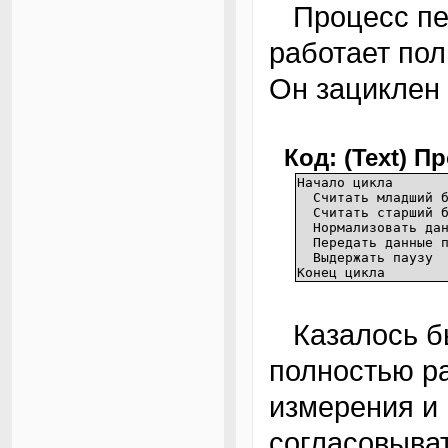
Процесс передачи данных на хост-компьютер
работает пол
Он зациклен
Код: (Text) 
Начало цикла
Считать младший ба
Считать старший ба
Нормализовать дан
Передать данные по
Выдержать паузу
Конец цикла
Казалось бы, данное простое решение
полностью р
измерения и
согласовыват