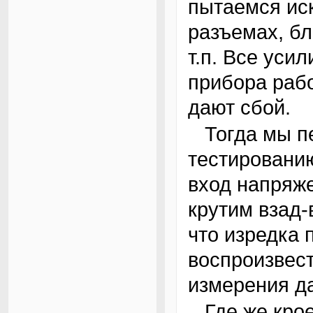
пытаемся ис
разъемах, бл
т.п. Все уси
прибора раб
дают сбой.
Тогда мы переходим к комплексному
тестированию
вход напряже
крутим взад-
что изредка 
воспроизвес
измерения д
Где же кроется причина наших бед?