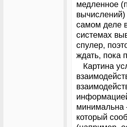
медленное (
вычислений) 
самом деле 
системах выв
спулер, поэт
ждать, пока 
Картина усложняется, когда процессы должны
взаимодейст
взаимодейст
информацией
минимальна 
который соо