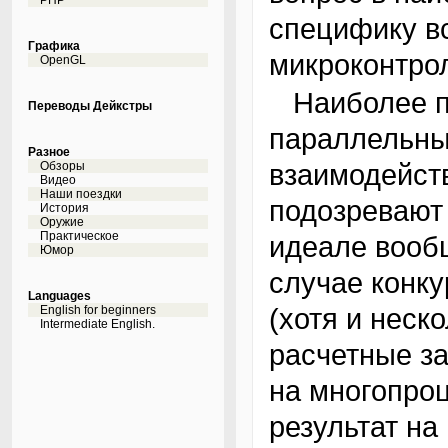
PHP
специфику в
Графика
микроконтро
OpenGL
Наиболее простая ситуация возникает, когда
Переводы Дейкстры
параллельны
Разное
взаимодейст
Обзоры
Видео
Наши поездки
подозревают 
История
Оружие
Практическое
идеале вооб
Юмор
случае конку
Languages
(хотя и неск
English for beginners
Intermediate English.
расчетные з
на многопро
результат на