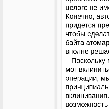
целого не им
Конечно, авт
придется пр
чтобы сдела
байта атомар
вполне реша
Поскольку мы не хотим, чтобы другой процесс
мог вклинит
операции, м
принципиаль
вклинивания.
возможность