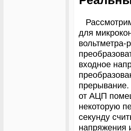
Реальны
Рассмотрим такой пример. Наше приложение
для микрокон
вольтметра-
преобразоват
входное напр
преобразова
прерывание.
от АЦП поме
некоторую п
секунду счит
напряжения и