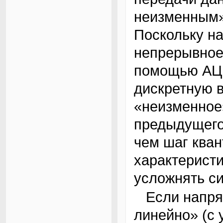
неизменным»
Поскольку н
непрерывное
помощью АЦП
дискретную в
«неизменное
предыдущего
чем шаг ква
характерист
усложнять си
Если напряжение нарастает «медленно и
линейно» (с 