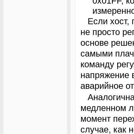
0x01FF, к
измеренно
Если хост, получающий результаты измерения,
не просто ре
основе решен
самыми плач
команду рег
напряжение 
аварийное о
Аналогичная проблема может возникнуть при
медленном л
момент перех
случае, как 