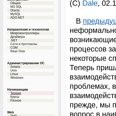
(C)
Dale
, 02.
Общее
MS SQL
Oracle
MySQL
ADO.NET
В
предыдущ
неформально
Направления и технологии
Микроконтроллеры
Драйвера
возникающие
.NET
Сети и протоколы
процессов за
COM
Real-Time
некоторые с
Администрирование ОС
Теперь приш
Solaris
Unix
Linux
взаимодейств
Windows
проблемах, 
Начинающим
взаимодейств
Теория
Курсы
Разное
прежде, мы 
вопрос в наи
Web