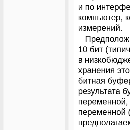
и по интерфе
компьютер, 
измерений.
Предположим, что наш АЦП имеет разрешение
10 бит (типи
в низкобюдж
хранения это
битная буфе
результата б
переменной,
переменной (
предполагаем