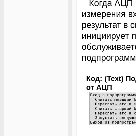
Когда АЦП завершает очередной цикл
измерения в
результат в 
инициирует 
обслуживает
подпрограмм
Код: (Text) 
от АЦП
Вход в подпрограмм
Считать младший б
Переслать его в мл
Считать старший б
Переслать его в ст
Запустить следующ
Выход из подпрогра