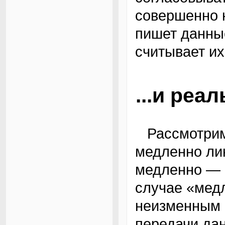
совершенно н
пишет данны
считывает их
...и реа
Рассмотрим ситуацию, когда напряжение
медленно лин
медленно — 
случае «медл
неизменным 
передачи дан