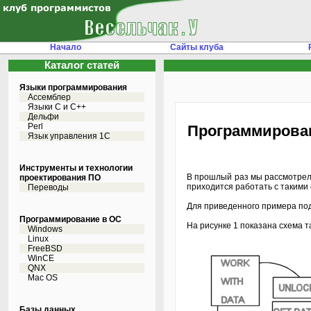
Начало
Сайты клуба
Каталог статей
Языки программирования
Ассемблер
Языки С и C++
Дельфи
Perl
Программировани
Язык управления 1С
Инструменты и технологии
В прошлый раз мы рассмотрели,
проектирования ПО
приходится работать с такими
Переводы
Для приведенного примера под
Программирование в ОС
На рисунке 1 показана схема т
Windows
Linux
FreeBSD
WinCE
QNX
Mac OS
Базы данных