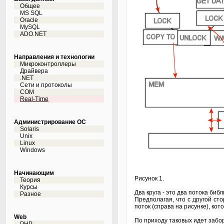
Общее
MS SQL
Oracle
MySQL
ADO.NET
Направления и технологии
Микроконтроллеры
Драйвера
.NET
Сети и протоколы
COM
Real-Time
Администрирование ОС
Solaris
Unix
Linux
Windows
Начинающим
Рисунок 1.
Теория
Курсы
Два круга - это два потока би
Разное
Предполагая, что с другой с
поток (справа на рисунке), ко
Web
По приходу таковых идет забор