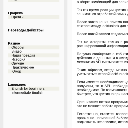
PHP
выборка комбинаций для записи
Так как время реакции критич
Графика
заниматься отработкой самих 
OpenGL
После завершения приема паке
секторе между lock/unlock для
Переводы Дейкстры
После новой записи создаем с
Тот же алгоритм, только в 
Разное
расшифрованной информации в
Обзоры
Видео
Получив сообщение о событии
Наши поездки
действия с данными и выклад
История
механизма API считываются из
Оружие
Практическое
Таким образом, всегда можно
Юмор
учитываться второй lock/unloc
Если имеется необходимость д
Languages
получены, то в API необходи
English for beginners
необходимое. По возможности 
Intermediate English.
быстрее, что критично при на
Организация потока программы
это не мешает работе програм
Естественно, ставится вопро
правильно написанной библиот
подключать независимо, исполь