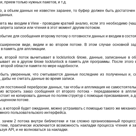
, прием только нужных пакетов, и т.д.
но, а объем данных не известен заранее, то буфер должен быть достаточе
данных.
та мы входим в View - проводим краткий анализ, если это необходимо (ча
 запрета записи или чтения в этот момент другим потоком.
обытие для сообщения второму потоку о готовности данных и входим в сост
расширенном виде, видим и во втором потоке. В этом случае основной з
 память для аппликации.
, второй поток вычитывает в lock/unlock блоке, данные, записанные в
ывает их в другом блоке lock/unlock в память для программы. После это
 второй области памяти по мере надобности.
 быть уверенным, что считываются данные последние из полученных и, со
k, дабы не считать данные во время записи.
ля постоянной переброски данных, так чтобы и аппликация не самостоятельно
мо встроить заказ сообщения от второго потока - передаваемое в апплик
стоит не копировать данные по полям структур с помощью присваивания, а 
сыщенном потоке.
, в которой будет ожидание, можно устраивать с помощью такого же механ
много пользовательского интерфейса.
с, зачем 2 потока внутри библиотеки и так сложно организованный процесс
еке, практически исключается возможность накладки процесса чтения и зап
зуя API, и не волноваться за накладки.