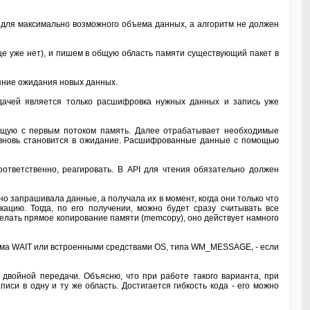
н для максимально возможного объема данных, а алгоритм не должен
ще уже нет), и пишем в общую область памяти существующий пакет в
ояние ожидания новых данных.
адачей является только расшифровка нужных данных и запись уже
 общую с первым потоком память. Далее отрабатывает необходимые
го вновь становится в ожидание. Расшифрованные данные с помощью
ответственно, реагировать. В API для чтения обязательно должен
 запрашивала данные, а получала их в момент, когда они только что
ацию. Тогда, по его получении, можно будет сразу считывать все
делать прямое копирование памяти (memcopy), оно действует намного
изма WAIT или встроенными средствами OS, типа WM_MESSAGE, - если
 двойной передачи. Объясню, что при работе такого варианта, при
иси в одну и ту же область. Достигается гибкость кода - его можно