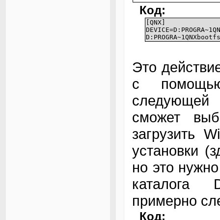
Код:
[QNX]
DEVICE=D:PROGRA~1Q
D:PROGRA~1QNXbootf
Это действие
с помощью
следующей 
сможет выб
загрузить W
установки (
но это нужно
каталога D
примерно сл
Код: