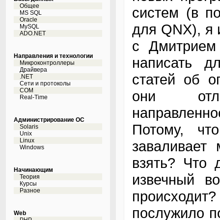
Общее
систем (в п
MS SQL
Oracle
для QNX), я 
MySQL
ADO.NET
с Дмитрием 
Направления и технологии
написать д
Микроконтроллеры
Драйвера
статей об о
.NET
Сети и протоколы
COM
они отл
Real-Time
направленн
Администрирование ОС
Потому, чт
Solaris
Unix
Linux
заваливает 
Windows
взять? Что 
Начинающим
извечный во
Теория
Курсы
Разное
происходит?
послужило п
Web