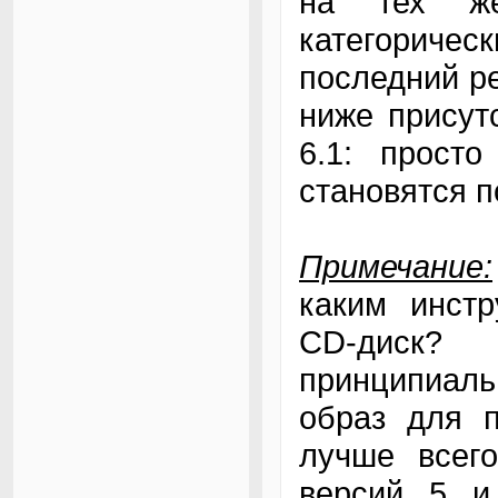
на тех же
категоричес
последний ре
ниже присут
6.1: прост
становятся п
Примечание:
каким инстр
CD-диск?
принципиальн
образ для п
лучше всег
версий 5 и