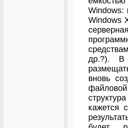
ёмкостью
Windows: 
Windows 
серверн
программ
средства
др.?). 
размещат
вновь со
файлово
структур
кажется 
результа
будет р