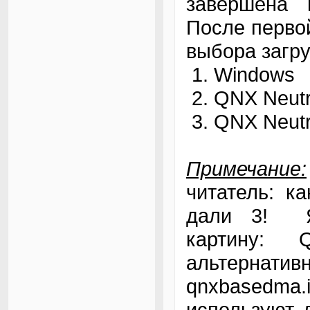
завершена в
После первой
выбора загру
Windows
QNX Neut
QNX Neutr
Примечание:
читатель: к
дали 3! Я
картину: 
альтернатив
qnxbasedma.
используют 