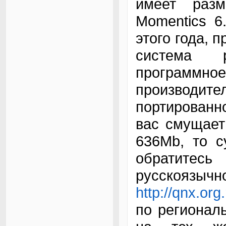
имеет раз
Momentics 6
этого года, 
система р
программн
производ
портирован
вас смущает 
636Mb, то с
обратитес
русскоязыч
http://qnx.org
по регионал