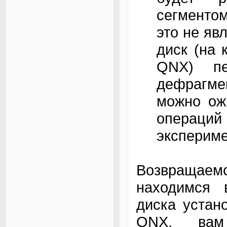
сегментом
это не яв
диск (на 
QNX) пе
дефрагме
можно ож
операци
эксперим
Возвращаем
находимся 
диска устан
QNX, вам