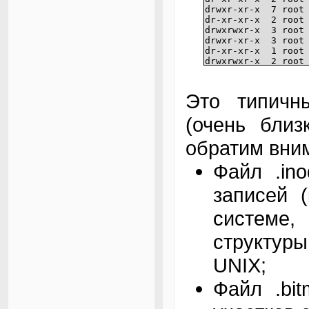
drwxr-xr-x 7 
dr-xr-xr-x 2
drwxrwxr-x 3 
drwxr-xr-x 3 
dr-xr-xr-x 1
drwxrwxr-x 2 
drwxr-xr-x 3 
dr-xr-xr-x 2 ro
drwx------ 3 
Это типич
drwxr-xr-x 2 
drwxrwxrwt 2 
(очень близ
drwxr-xr-x 5 
drwx--x--x 11 
обратим вни
drwxrwxr-x 8 
Файл .in
записей 
системе
структуры
UNIX;
Файл .bi