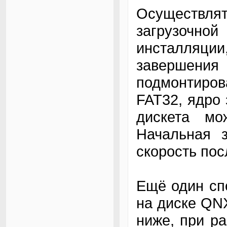
Осуществл
загрузочной
инсталляции
завершени
подмонтиров
FAT32, ядро 
дискета мо
Начальная з
скорость по
Ещё один сп
на диске QNX
ниже, при р