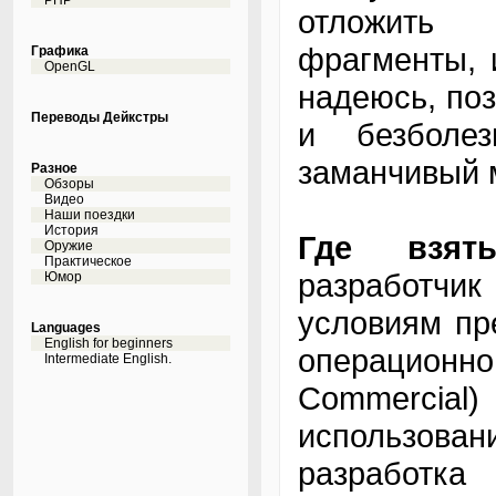
PHP
отложить 
фрагменты, и
Графика
OpenGL
надеюсь, по
Переводы Дейкстры
и безболе
заманчивый м
Разное
Обзоры
Видео
Наши поездки
История
Где взять
Оружие
Практическое
разработч
Юмор
условиям пр
Languages
English for beginners
операционно
Intermediate English.
Commercial)
использова
разработка