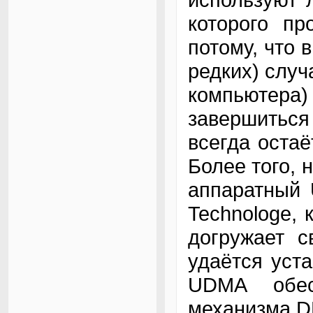
которого пр
потому, что 
редких) случ
компьютера
завершиться
всегда остаё
Более того, 
аппаратный U
Technologe,
догружает с
удаётся уст
UDMA обес
механизма DM