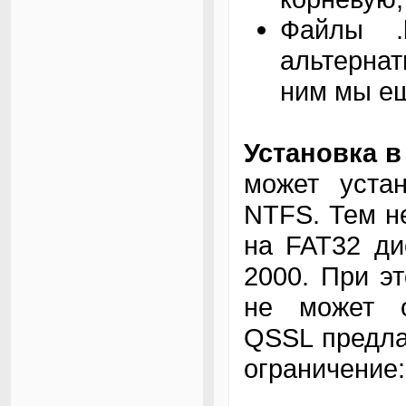
Файлы .
альтерна
ним мы ещ
Установка в
может уста
NTFS. Тем н
на FAT32 ди
2000. При э
не может об
QSSL предла
ограничение: