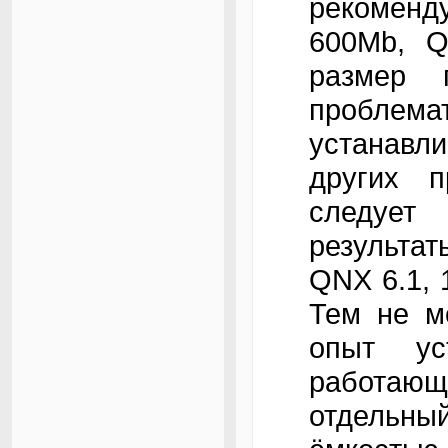
рекоменд
600Mb, Q
размер 
проблемат
устанавли
других п
следует
результа
QNX 6.1, 
Тем не м
опыт ус
работаю
отдельны