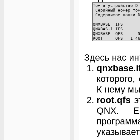
Том в устройстве D
Серийный номер том
Содержимое папки D
QNXBASE IFS 727
QNXBAS~1 IFS 72
QNXBASE QFS 50 5
ROOT QFS 1 468 0
Здесь нас ин
qnxbase.i
которого,
К нему мы
root.qfs
э
QNX. Ег
программ
указыв