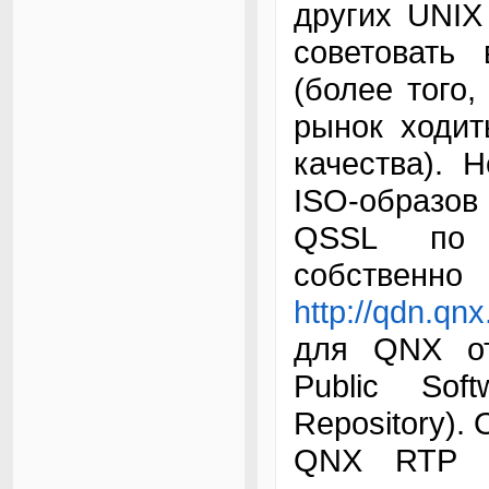
других UNIX 
советовать
(более того
рынок ходит
качества). 
ISO-образов
QSSL по
собственно
http://qdn.qn
для QNX от
Public So
Repository).
QNX RTP 6.