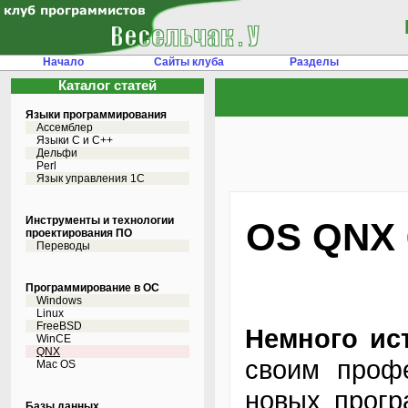
Начало
Сайты клуба
Разделы
Каталог статей
Языки программирования
Ассемблер
Языки С и C++
Дельфи
Perl
Язык управления 1С
Инструменты и технологии
OS QNX 6
проектирования ПО
Переводы
Программирование в ОС
Windows
Linux
FreeBSD
Немного ис
WinCE
QNX
своим проф
Mac OS
новых прогр
Базы данных