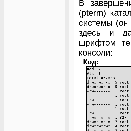
В завершен
(pterm) ката
системы (он 
здесь и д
шрифтом те
консоли:
Код:
#cd /
#ls -l
total 467638
drwxrwxr-x 5 
drwxrwxr-x 5 
-rw------- 1 
-r--r--r-- 1 r
-rw------- 1 
-rw------- 1 
-r--r--r-- 1 r
-rw------- 1 ro
-rwxr-xr-x 1 
drwxr-xr-x 2 
drwxrwxrwx 4
dr-xr-xr-x 2