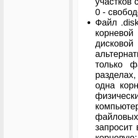
участков с
0 - свобод
Файл .dis
корневой
дисковой
альтерна
только ф
разделах,
одна кор
физичес
компьюте
файловых
запросит 
корневую;