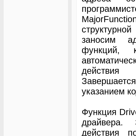
программис
MajorFuncti
структурной
заносим а
функций, 
автоматич
действия 
Завершаетс
указанием к
Функция Driv
драйвера.
действия п