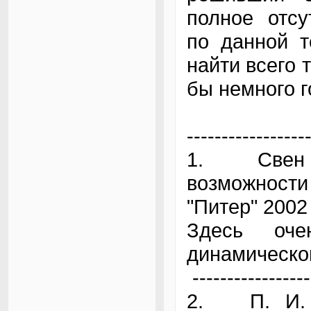
полное отсу
по данной т
найти всего 
бы немного г
-----------------
1. Свен Ш
возможност
"Питер" 2002 
Здесь оче
динамической
-----------------
2. П. И. Р