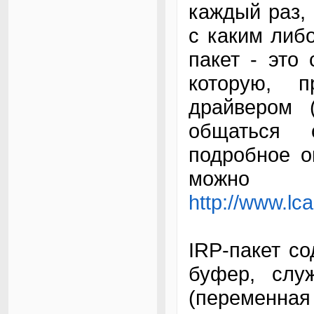
каждый раз, 
с каким либо
пакет - это 
которую, 
драйвером 
общаться 
подробное оп
можн
http://www.lca
IRP-пакет с
буфер, слу
(переменная 