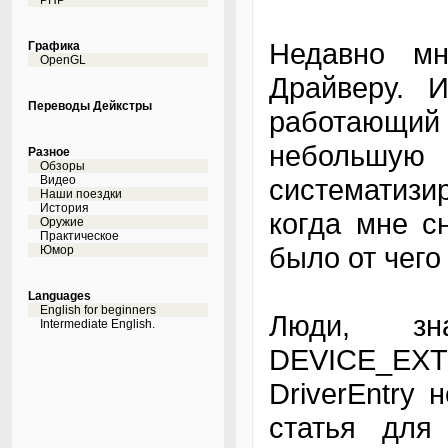
PHP
Недавно мн
Графика
OpenGL
Драйверу. И
Переводы Дейкстры
работающий
небольшую 
Разное
Обзоры
Видео
систематизи
Наши поездки
История
когда мне с
Оружие
Практическое
было от чего
Юмор
Languages
English for beginners
Люди, зн
Intermediate English.
DEVICE_E
DriverEntry 
статья для 