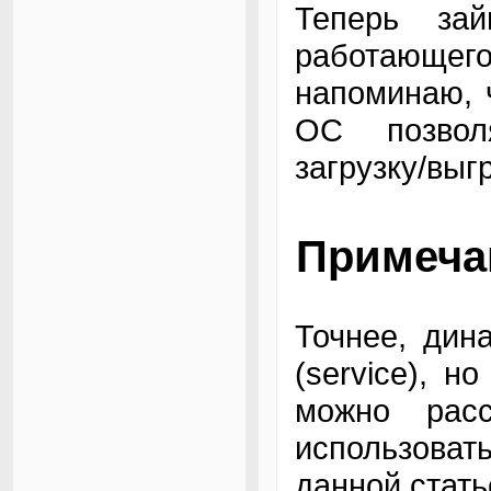
Теперь зай
работающег
напоминаю, 
ОС позвол
загрузку/выг
Примеча
Точнее, дин
(service), н
можно рас
использовать
данной стать