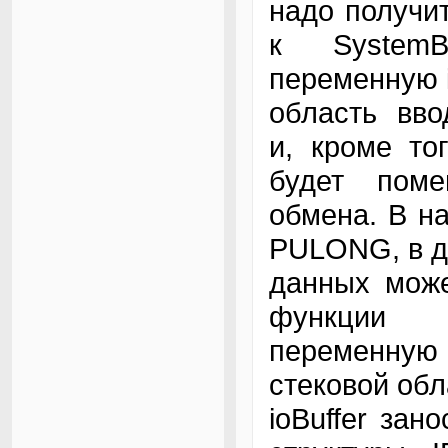
надо получит
к SystemB
переменную i
область вв
и, кроме тог
будет пом
обмена. В н
PULONG, в д
данных може
функции Io
переменну
стековой обл
ioBuffer зан