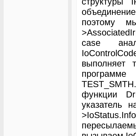
структуры 
объединение
поэтому мы
>AssociatedI
case анал
IoControlCod
выполняет 
программе
TEST_SMTH.
функции Dri
указатель н
>IoStatus.I
пересылаемы
вызываем IoC