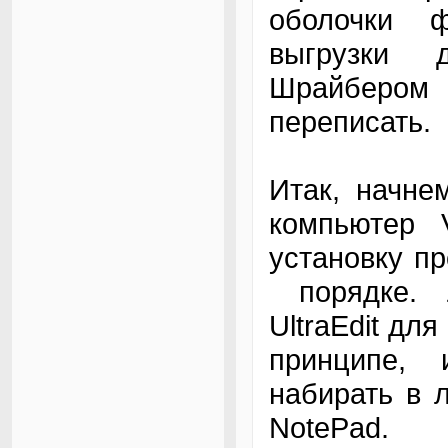
оболочки ф
выгрузки 
Шрайбером
переписать.
Итак, начне
компьютер
установку п
порядке. 
UltraEdit дл
принципе,
набирать в 
NotePad.