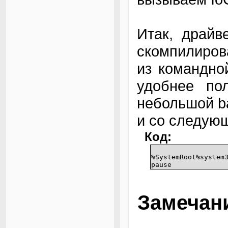
Итак, драйв
скомпилиров
из командной
удобнее пол
небольшой ba
и со следую
Код:
%SystemRoot%system
pause
Замечан