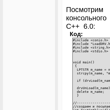
Посмотрим
консольного 
C++ 6.0:
Код:
#include <conio.h>
#include "LoadDRV.
#include <string.h
#include <stdio.h>
void main()
{
LPTSTR m_name = n
strcpy(m_name, "m
if (drvLoad(m_nam
drvUnLoad(m_name
delete m_name;
}
//----------------
//создаем и посыла