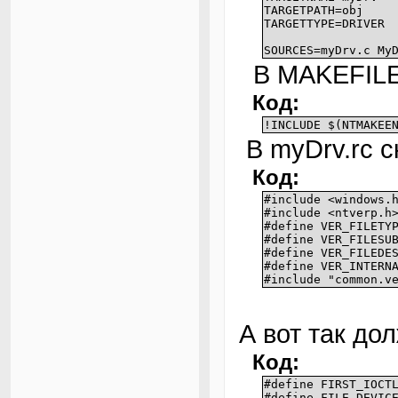
TARGETPATH=obj
TARGETTYPE=DRIVER
SOURCES=myDrv.c My
В MAKEFILE 
Код:
!INCLUDE $(NTMAKEE
В myDrv.rc 
Код:
#include <windows.
#include <ntverp.h
#define
VER_FILETY
#define
VER_FILESU
#define VER_FILED
#define VER_INTE
#include "common.v
А вот так до
Код:
#define FIRST_IOCT
#define FILE_DEVIC