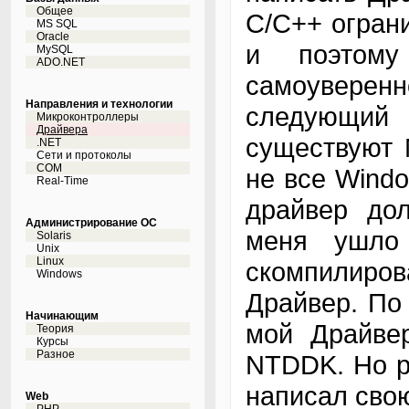
Общее
C/C++ огран
MS SQL
Oracle
и поэтому
MySQL
ADO.NET
самоувере
Направления и технологии
следующий
Микроконтроллеры
Драйвера
существуют 
.NET
Сети и протоколы
COM
не все Windo
Real-Time
драйвер дол
Администрирование ОС
меня ушло
Solaris
Unix
Linux
скомпилиро
Windows
Драйвер. По 
Начинающим
мой Драйвер
Теория
Курсы
Разное
NTDDK. Но р
написал сво
Web