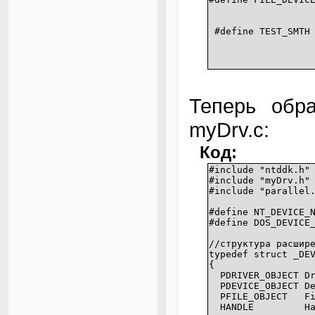
#define TEST_SMTH
METHO
Теперь обра
myDrv.c:
Код:
#include "ntddk.h"
#include "myDrv.h"
#include "parallel
#define NT_DEVICE_
#define DOS_DEV
//структура расшир
typedef struct _DE
{
PDRIVER_OBJECT Dr
PDEVICE_OBJECT De
PFILE_OBJECT Fil
HANDLE Hand