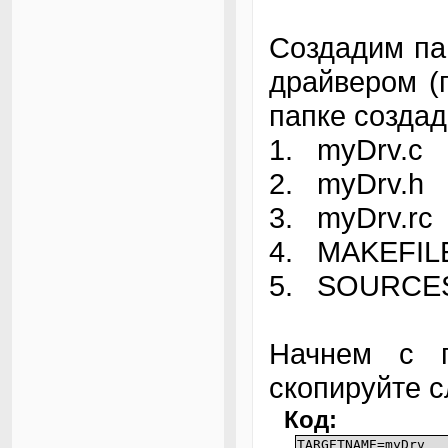
Создадим пап
драйвером (п
папке создад
1. myDrv.c
2. myDrv.h
3. myDrv.rc
4. MAKEFIL
5. SOURCE
Начнем с 
скопируйте 
Код:
TARGETNAME=myDrv