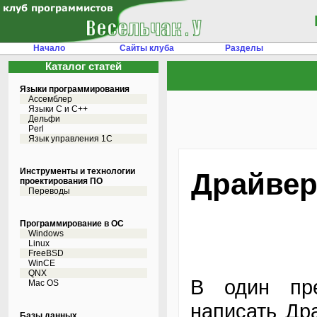
Начало
Сайты клуба
Разделы
Каталог статей
Языки программирования
Ассемблер
Языки С и C++
Дельфи
Perl
Язык управления 1С
Инструменты и технологии
Драйвер
проектирования ПО
Переводы
Программирование в ОС
Windows
Linux
FreeBSD
WinCE
QNX
В один пр
Mac OS
написать Др
Базы данных