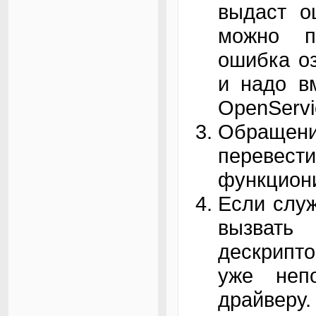
выдаст о
можно пр
ошибка оз
и надо вм
OpenServi
Обращение
переве
функцион
Если служ
вызвать
дескрипто
уже неп
драйверу.