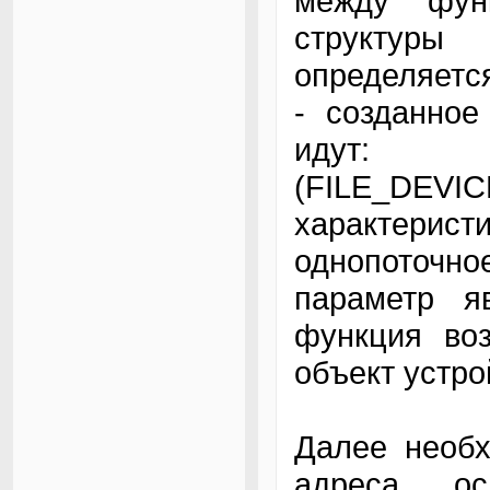
между фун
структур
определяетс
- созданное
идут:
(FILE_DEV
характеристи
однопоточно
параметр я
функция воз
объект устро
Далее необх
адреса ос