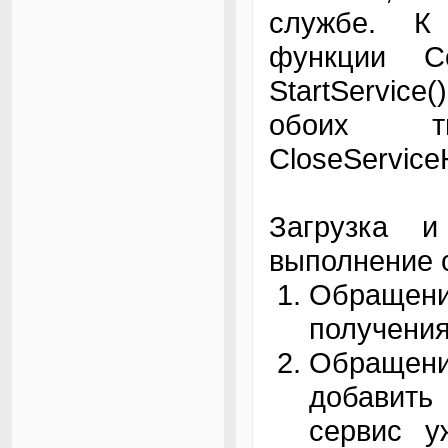
службе. К
функции Con
StartService
обоих ти
CloseService
Загрузка и
выполнение 
Обращени
получения
Обращение
добавить
сервис уж