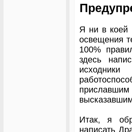
Предупр
Я ни в коей
освещения т
100% правил
здесь напи
исходник
работоспос
приславш
высказавши
Итак, я об
написать Др