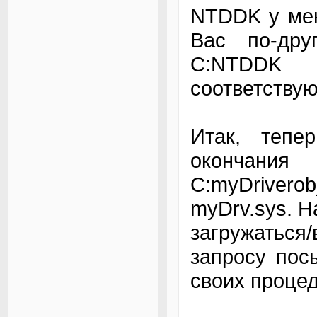
NTDDK у мен
Вас по-дру
C:NTDDK 
соответству
Итак, тепе
окончан
C:myDrivero
myDrv.sys. Н
загружаться
запросу пос
своих процед