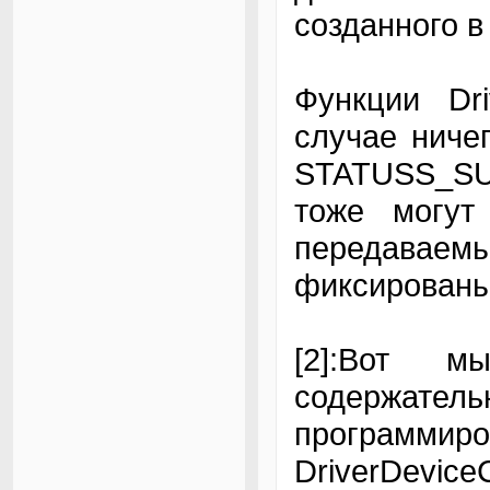
созданного в 
Функции Dr
случае ниче
STATUSS_SU
тоже могут
передава
фиксированы
[2]:Вот 
содержатель
програ
DriverDevice