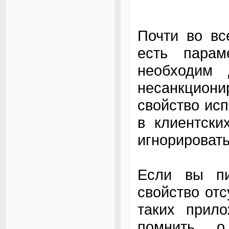
Почти во вс
есть пара
необходим
несанкциони
свойство ис
в клиентски
игнорировать
Если вы пи
свойство отс
таких прил
помнить о