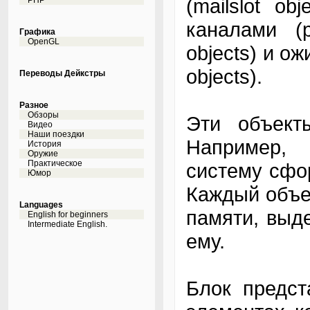
(mailslot ob
PHP
каналами (p
Графика
OpenGL
objects) и о
objects).
Переводы Дейкстры
Разное
Обзоры
Эти объект
Видео
Наши поездки
Например, 
История
Оружие
Практическое
систему сфо
Юмор
Каждый объе
Languages
памяти, выд
English for beginners
Intermediate English.
ему.
Блок предст