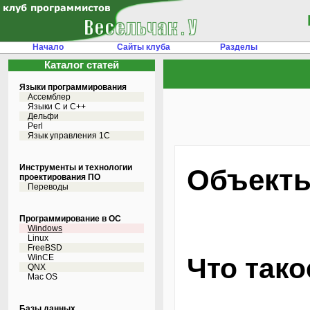
Начало
Сайты клуба
Разделы
Каталог статей
Языки программирования
Ассемблер
Языки С и C++
Дельфи
Perl
Язык управления 1С
Инструменты и технологии
Объекты 
проектирования ПО
Переводы
Программирование в ОС
Windows
Linux
FreeBSD
WinCE
Что тако
QNX
Mac OS
Базы данных