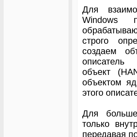
Для взаим
Windows п
обрабатываю
строго опр
создаем об
описатель
объект (HA
объектом яд
этого описа
Для больше
только внут
передавая п