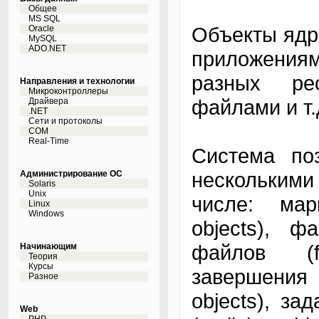
Общее
MS SQL
Объекты ядр
Oracle
MySQL
ADO.NET
приложения
разных рес
Направления и технологии
Микроконтроллеры
файлами и т.
Драйвера
.NET
Сети и протоколы
COM
Real-Time
Система поз
нескольким
Администрирование ОС
Solaris
Unix
числе: мар
Linux
Windows
objects), ф
файлов (fi
Начинающим
Теория
Курсы
завершения 
Разное
objects), за
Web