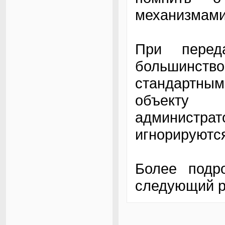
механизмами
При перед
большинст
стандартны
объекту 
администр
игнорируютс
Более подр
следующий р