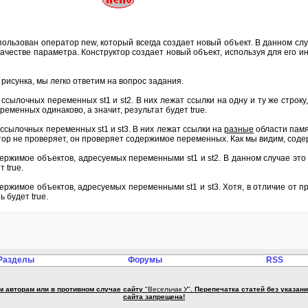
использован оператор new, который всегда создает новый объект. В данном слу
качестве параметра. Конструктор создает новый объект, используя для его 
рисунка, мы легко ответим на вопрос задания.
сылочных переменных st1 и st2. В них лежат ссылки на одну и ту же строку,
еменных одинаково, а значит, результат будет true.
ссылочных переменных st1 и st3. В них лежат ссылки на
разные
области памя
тор не проверяет, он проверяет содержимое переменных. Как мы видим, содер
ржимое объектов, адресуемых переменными st1 и st2. В данном случае это о
 true.
ржимое объектов, адресуемых переменными st1 и st3. Хотя, в отличие от п
 будет true.
Разделы
Форумы
RSS
м авторам или в противном случае сайту
"Весельчак У"
. Перепечатка статей без указа
сайта запрещена!