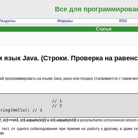
Все для программирова
Разделы
Форумы
RSS
Статья
язык Java. (Строки. Проверка на равенс
й программировать на языке Java, рано или поздно сталкивается с таким во
ello;
// 1
;
// 2
tring(Hello);
// 3
, st1==st3, st1.equals(st2) и st1.equals(st3)
в результате исполнения этого
в тест, от одного собеседования при приеме на работу к другому, и даже 
де.