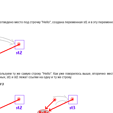
и отведено место под строчку "Hello", создана переменная st1 и в эту перемен
ользуем ту же самую строку "Hello". Как уже говорилось выше, вторично мес
ых, st1 и st2 лежат ссылки на одну и ту же строку.
/ 3