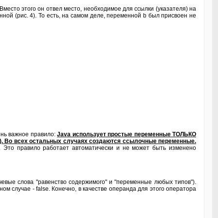
Вместо этого он отвел место, необходимое для ссылки (указателя) на
ной (рис. 4). То есть, на самом деле, переменной b был присвоен не
ень важное правило:
Java использует простые переменные ТОЛЬКО
olean). Во всех остальных случаях создаются ссылочные переменные.
и. Это правило работает автоматически и не может быть изменено
евые слова "равенство содержимого" и "переменные любых типов").
ом случае - false. Конечно, в качестве операнда для этого оператора