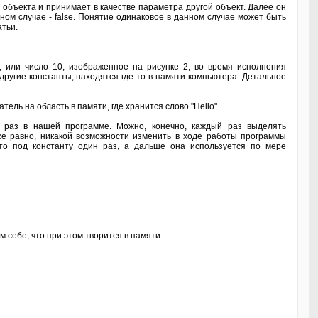
 объекта и принимает в качестве параметра другой объект. Далее он
ном случае - false. Понятие одинаковое в данном случае может быть
атьи.
4, или число 10, изображенное на рисунке 2, во время исполнения
и другие константы, находятся где-то в памяти компьютера. Детальное
ель на область в памяти, где хранится слово "Hello".
о раз в нашей программе. Можно, конечно, каждый раз выделять
Все равно, никакой возможности изменить в ходе работы программы
сто под константу один раз, а дальше она используется по мере
 себе, что при этом творится в памяти.