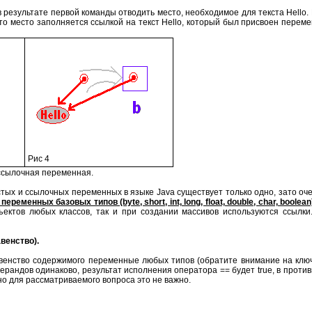
 результате первой команды отводить место, необходимое для текста Hello. 
то место заполняется ссылкой на текст Hello, который был присвоен перемен
Рис 4
 ссылочная переменная.
тых и ссылочных переменных в языке Java существует только одно, зато оч
еременных базовых типов (byte, short, int, long, float, double, char, bo
бъектов любых классов, так и при создании массивов используются ссылк
авенство).
венство содержимого переменные любых типов (обратите внимание на ключ
рандов одинаково, результат исполнения оператора == будет true, в противн
но для рассматриваемого вопроса это не важно.