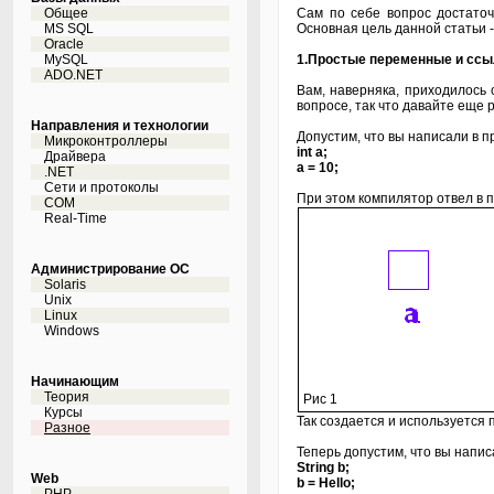
Общее
Сам по себе вопрос достато
MS SQL
Основная цель данной статьи 
Oracle
MySQL
1.Простые переменные и ссы
ADO.NET
Вам, наверняка, приходилось
вопросе, так что давайте еще 
Направления и технологии
Допустим, что вы написали в п
Микроконтроллеры
int a;
Драйвера
a = 10;
.NET
Сети и протоколы
При этом компилятор отвел в п
COM
Real-Time
Администрирование ОС
Solaris
Unix
Linux
Windows
Начинающим
Теория
Рис 1
Курсы
Так создается и используется
Разное
Теперь допустим, что вы напис
String b;
Web
b = Hello;