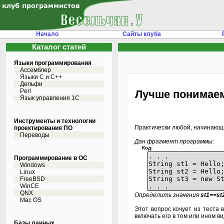
Начало
Сайты клуба
Каталог статей
Языки программирования
Ассемблер
Языки С и C++
Дельфи
Perl
Лучше понимаем 
Язык управления 1С
Инструменты и технологии
Практически любой, начинающи
проектирования ПО
Переводы
Дан фрагмент программы:
Код:
. . .
Программирование в ОС
String st1 = H
Windows
String st2 = Hello
Linux
String st3 = new S
FreeBSD
WinCE
. . .
QNX
Определить значения
st1==st2
Mac OS
Этот вопрос кочует из теста 
включать его в том или ином ви
Базы данных