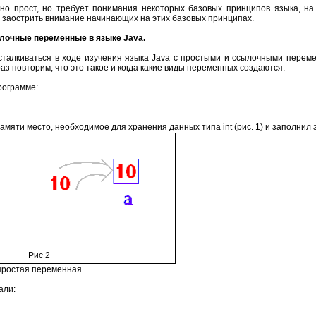
чно прост, но требует понимания некоторых базовых принципов языка, н
- заострить внимание начинающих на этих базовых принципах.
лочные переменные в языке Java.
 сталкиваться в ходе изучения языка Java с простыми и ссылочными переме
раз повторим, что это такое и когда какие виды переменных создаются.
рограмме:
амяти место, необходимое для хранения данных типа int (рис. 1) и заполнил 
Рис 2
 простая переменная.
али: