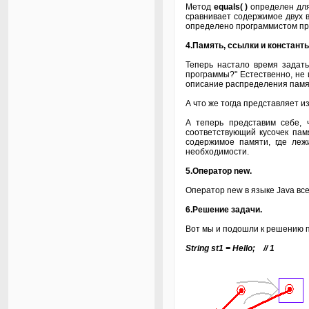
Метод
equals( )
определен для 
сравнивает содержимое двух в
определено программистом при
4.Память, ссылки и константы
Теперь настало время задать
программы?" Естественно, не и
описание распределения памят
А что же тогда представляет и
А теперь представим себе, 
соответствующий кусочек пам
содержимое памяти, где леж
необходимости.
5.Оператор new.
Оператор new в языке Java все
6.Решение задачи.
Вот мы и подошли к решению пр
String st1 = Hello; // 1