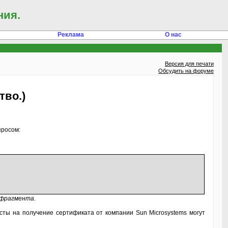
ния.
Реклама
О нас
Версия для печати
Обсудить на форуме
тво.)
просом:
 фрагмента.
тесты на получение сертификата от компании Sun Microsystems могут