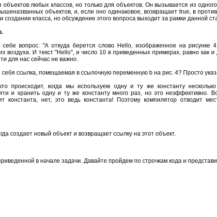
объектов любых классов, но только для объектов. Он вызывается из одного
ышеназванных объектов, и, если оно одинаковое, возвращает true, в против
 создании класса, но обсуждение этого вопроса выходит за рамки данной ст
.
 себе вопрос: "А откуда берется слово Hello, изображенное на рисунке 
з воздуха. И текст "Hello", и число 10 в приведенных примерах, равно как 
и для нас сейчас не важно.
з себя ссылка, помещаемая в ссылочную переменную b на рис. 4? Просто указат
что происходит, когда мы используем одну и ту же константу нескольк
яти и хранить одну и ту же константу много раз, но это неэффективно. 
ит константа, нет, это ведь константа! Поэтому компилятор отводит ме
гда создает новый объект и возвращает ссылку на этот объект.
иведенной в начале задачи. Давайте пройдем по строчкам кода и представим