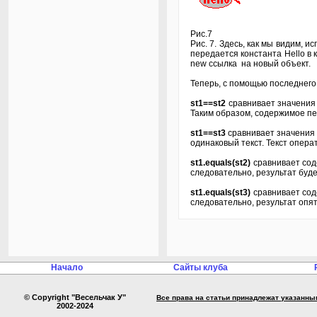
Рис.7
Рис. 7. Здесь, как мы видим, 
передается константа Hello в 
new ссылка на новый объект.
Теперь, с помощью последнего 
st1==st2
сравнивает значения с
Таким образом, содержимое пер
st1==st3
сравнивает значения 
одинаковый текст. Текст опера
st1.equals(st2)
сравнивает соде
следовательно, результат будет
st1.equals(st3)
сравнивает соде
следовательно, результат опять
Начало
Сайты клуба
© Copyright "Весельчак У"
Все права на статьи принадлежат указанны
2002-2024