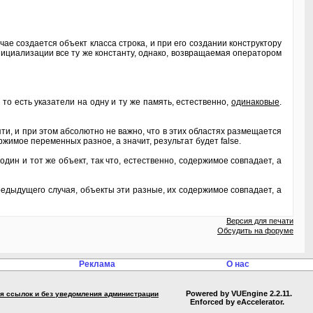
чае создается объект класса строка, и при его создании конструктору
инициализации все ту же константу, однако, возвращаемая оператором
 то есть указатели на одну и ту же память, естественно,
одинаковые
.
ти, и при этом абсолютно не важно, что в этих областях размещается
жимое переменных разное, а значит, результат будет false.
дин и тот же объект, так что, естественно, содержимое совпадает, а
редыдущего случая, объекты эти разные, их содержимое совпадает, а
Версия для печати
Обсудить на форуме
Реклама
О нас
Powered by VUEngine 2.2.11.
ния ссылок и без уведомления администрации
Enforced by eAccelerator.