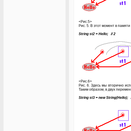
<Рис.5>
Рис. 5. В этот момент в памят
String st2 = Hello; // 2
<Рис.6>
Рис. 6. Здесь мы вторично исп
Таким образом, в двух переменн
String st3 = new String(Hello); /