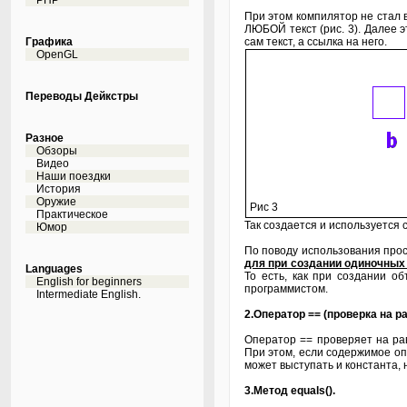
PHP
При этом компилятор не стал в
ЛЮБОЙ текст (рис. 3). Далее э
Графика
сам текст, а ссылка на него.
OpenGL
Переводы Дейкстры
Разное
Обзоры
Видео
Наши поездки
История
Оружие
Рис 3
Практическое
Так создается и используется
Юмор
По поводу использования прос
для при создании одиночных п
Languages
То есть, как при создании о
English for beginners
программистом.
Intermediate English.
2.Оператор == (проверка на р
Оператор == проверяет на ра
При этом, если содержимое опе
может выступать и константа, 
3.Метод equals().