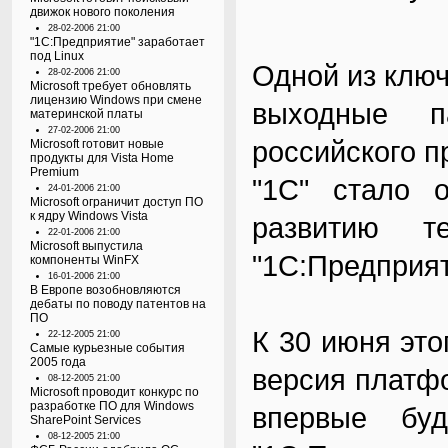
движок нового поколения
28-02-2006 21:00
"1C:Предприятие" заработает
под Linux
Одной из клю
28-02-2006 21:00
Microsoft требует обновлять
лицензию Windows при смене
выходные п
материнской платы
27-02-2006 21:00
российского 
Microsoft готовит новые
продукты для Vista Home
Premium
"
1С
" стало 
24-01-2006 21:00
Microsoft ограничит доступ ПО
к ядру Windows Vista
развитию те
22-01-2006 21:00
Microsoft выпустила
"1С:Предприят
компоненты WinFX
16-01-2006 21:00
В Европе возобновляются
дебаты по поводу патентов на
ПО
К 30 июня это
22-12-2005 21:00
Самые курьезные события
2005 года
версия платфо
08-12-2005 21:00
Microsoft проводит конкурс по
разработке ПО для Windows
впервые буд
SharePoint Services
08-12-2005 21:00