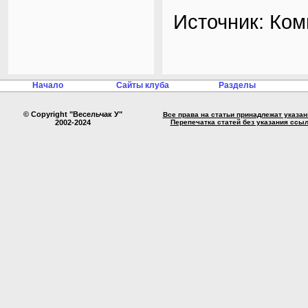
Источник:
Ком
Начало
Сайты клуба
Разделы
© Copyright "Весельчак У"
Все права на статьи принадлежат указа
2002-2024
Перепечатка статей без указания ссы