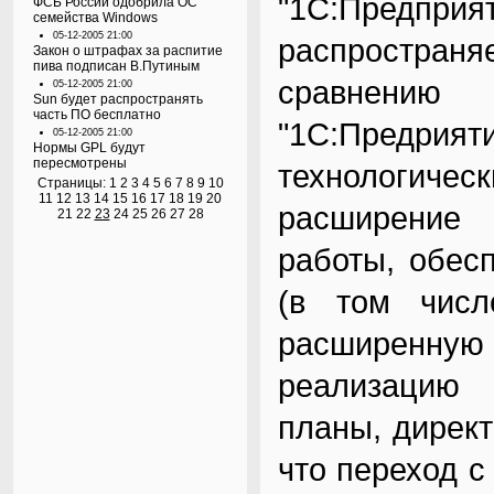
"1С:Предприят
ФСБ России одобрила ОС
семейства Windows
05-12-2005 21:00
распростра
Закон о штрафах за распитие
пива подписан В.Путиным
сравнени
05-12-2005 21:00
Sun будет распространять
часть ПО бесплатно
"1С:Предрият
05-12-2005 21:00
Нормы GPL будут
пересмотрены
технологичес
Страницы:
1
2
3
4
5
6
7
8
9
10
11
12
13
14
15
16
17
18
19
20
расширение 
21
22
23
24
25
26
27
28
работы, обес
(в том числ
расширенну
реализацию 
планы, директ
что переход с