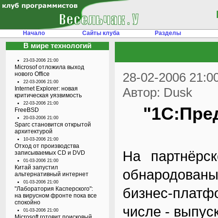
Начало
Сайты клуба
Разделы
В мире технологий
23-03-2006 21:00
Microsof отложила выход
28-02-2006 21:0
нового Office
22-03-2006 21:00
Internet Explorer: новая
Автор: Dusk
критическая уязвимость
22-03-2006 21:00
"1C:Пре
FreeBSD
20-03-2006 21:00
Sparc становится открытой
архитектурой
10-03-2006 21:00
Отход от производства
На партнёрс
записываемых CD и DVD
01-03-2006 21:00
Китай запустил
обнародован
альтернативный интернет
01-03-2006 21:00
бизнес-платф
"Лаборатория Касперского":
на вирусном фронте пока все
спокойно
числе - выпуск
01-03-2006 21:00
Microsoft готовит поисковый