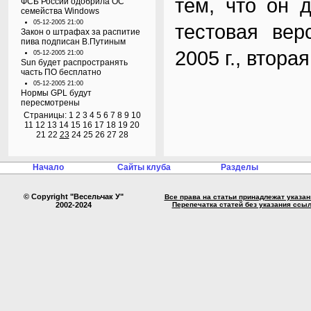
тем, что он 
ФСБ России одобрила ОС
семейства Windows
05-12-2005 21:00
тестовая вер
Закон о штрафах за распитие
пива подписан В.Путиным
2005 г., втор
05-12-2005 21:00
Sun будет распространять
часть ПО бесплатно
05-12-2005 21:00
Нормы GPL будут
пересмотрены
Страницы:
1
2
3
4
5
6
7
8
9
10
11
12
13
14
15
16
17
18
19
20
21
22
23
24
25
26
27
28
Начало
Сайты клуба
Разделы
© Copyright "Весельчак У"
Все права на статьи принадлежат указа
2002-2024
Перепечатка статей без указания ссы