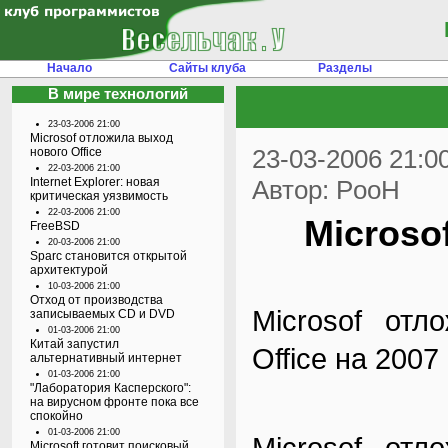
Начало
Сайты клуба
Разделы
В мире технологий
23-03-2006 21:00
Microsof отложила выход
23-03-2006 21:0
нового Office
22-03-2006 21:00
Internet Explorer: новая
Автор: PooH
критическая уязвимость
22-03-2006 21:00
Microso
FreeBSD
20-03-2006 21:00
Sparc становится открытой
архитектурой
10-03-2006 21:00
Отход от производства
Microsof отл
записываемых CD и DVD
01-03-2006 21:00
Китай запустил
Office на 2007 
альтернативный интернет
01-03-2006 21:00
"Лаборатория Касперского":
на вирусном фронте пока все
спокойно
01-03-2006 21:00
Microsof отл
Microsoft готовит поисковый