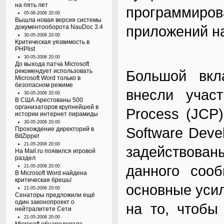
на пять лет
программиров
05-06-2006 20:00
Вышла новая версия системы
приложений на
документооборота NauDoc 3.4
30-05-2006 20:00
Критическая уязвимость в
PHPlist
30-05-2006 20:00
До выхода патча Microsoft
рекомендует использовать
Большой вкл
Microsoft Word только в
безопасном режиме
внесли учас
30-05-2006 20:00
В США Арестованы 500
организаторов крупнейшей в
Process (JCP
истории интернет пирамиды
30-05-2006 20:00
Software Deve
Прохождение директорий в
BitZipper
21-05-2006 20:00
задействован
На Mail.ru появился игровой
раздел
данного соо
21-05-2006 20:00
В Microsoft Word найдена
критическая брешь!
основные уси
21-05-2006 20:00
Сенаторы предложили ещё
один законопроект о
на то, чтобы
нейтралитете Сети
21-05-2006 20:00