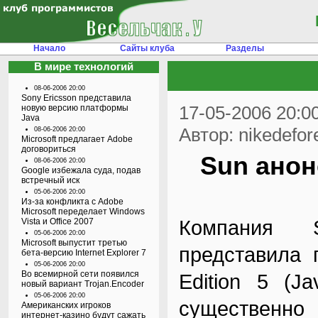
Начало
Сайты клуба
Разделы
В мире технологий
08-06-2006 20:00
Sony Ericsson представила
17-05-2006 20:0
новую версию платформы
Java
Автор: nikedefor
08-06-2006 20:00
Microsoft предлагает Adobe
договориться
Sun анон
08-06-2006 20:00
Google избежала суда, подав
встречный иск
05-06-2006 20:00
Из-за конфликта с Adobe
Microsoft переделает Windows
Компания S
Vista и Office 2007
05-06-2006 20:00
Microsoft выпустит третью
представила п
бета-версию Internet Explorer 7
05-06-2006 20:00
Во всемирной сети появился
Edition 5 (J
новый вариант Trojan.Encoder
05-06-2006 20:00
существенн
Американских игроков
интернет-казино будут сажать