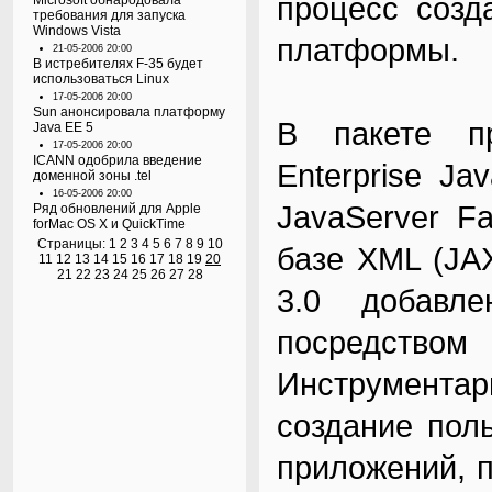
процесс созд
Microsoft обнародовала
требования для запуска
Windows Vista
платформы.
21-05-2006 20:00
В истребителях F-35 будет
использоваться Linux
17-05-2006 20:00
Sun анонсировала платформу
В пакете пр
Java EE 5
17-05-2006 20:00
ICANN одобрила введение
Enterprise Ja
доменной зоны .tel
16-05-2006 20:00
JavaServer F
Ряд обновлений для Apple
forMac OS X и QuickTime
Страницы:
1
2
3
4
5
6
7
8
9
10
базе XML (JAX
11
12
13
14
15
16
17
18
19
20
21
22
23
24
25
26
27
28
3.0 добавле
посредством 
Инструментар
создание пол
приложений, 