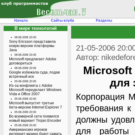
Начало
Сайты клуба
Разделы
В мире технологий
08-06-2006 20:00
Sony Ericsson представила
21-05-2006 20:0
новую версию платформы
Java
Автор: nikedefor
08-06-2006 20:00
Microsoft предлагает Adobe
договориться
Microsof
08-06-2006 20:00
Google избежала суда, подав
встречный иск
для 
05-06-2006 20:00
Из-за конфликта с Adobe
Microsoft переделает Windows
Корпорация M
Vista и Office 2007
05-06-2006 20:00
Microsoft выпустит третью
требования к
бета-версию Internet Explorer 7
05-06-2006 20:00
Во всемирной сети появился
должны удовл
новый вариант Trojan.Encoder
05-06-2006 20:00
для работы 
Американских игроков
интернет-казино будут сажать