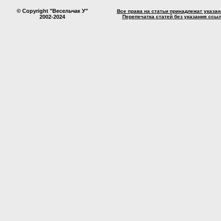
© Copyright "Весельчак У"
Все права на статьи принадлежат указа
2002-2024
Перепечатка статей без указания ссы