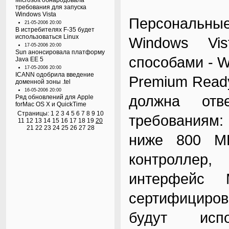
Microsoft обнародовала
требования для запуска
Windows Vista
Персональные
21-05-2006 20:00
В истребителях F-35 будет
использоваться Linux
Windows Vis
17-05-2006 20:00
Sun анонсировала платформу
способами - W
Java EE 5
17-05-2006 20:00
ICANN одобрила введение
Premium Read
доменной зоны .tel
16-05-2006 20:00
должна отв
Ряд обновлений для Apple
forMac OS X и QuickTime
Страницы:
1
2
3
4
5
6
7
8
9
10
требованиям:
11
12
13
14
15
16
17
18
19
20
21
22
23
24
25
26
27
28
ниже 800 М
контроллер
интерфейс M
сертифициров
будут испо