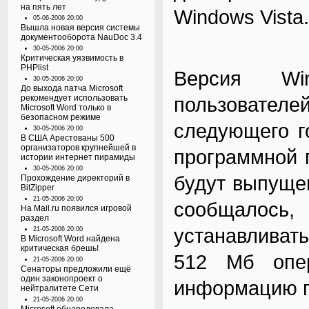
на пять лет
Windows Vista.
05-06-2006 20:00
Вышла новая версия системы
документооборота NauDoc 3.4
30-05-2006 20:00
Критическая уязвимость в
PHPlist
Версия Wi
30-05-2006 20:00
До выхода патча Microsoft
рекомендует использовать
пользовате
Microsoft Word только в
безопасном режиме
следующего г
30-05-2006 20:00
В США Арестованы 500
организаторов крупнейшей в
программной п
истории интернет пирамиды
30-05-2006 20:00
будут выпущен
Прохождение директорий в
BitZipper
21-05-2006 20:00
сообщалось
На Mail.ru появился игровой
раздел
устанавливат
21-05-2006 20:00
В Microsoft Word найдена
критическая брешь!
512 Мб опер
21-05-2006 20:00
Сенаторы предложили ещё
один законопроект о
информацию по
нейтралитете Сети
21-05-2006 20:00