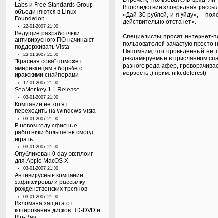
Впрочем, пользователь вряд ли
Labs и Free Standards Group
Впоследствии зловредная рассылк
объединяются в Linux
«Дай 30 рублей, и я уйду», – по
Foundation
действительно отстанет».
22-01-2007 21:00
Ведущие разработчики
Специалисты просят интернет-по
антивирусного ПО начинают
пользователей зачастую просто н
поддерживать Vista
Напомним, что проведенный не т
22-01-2007 21:00
рекламируемые в присланном спам
"Красная сова" поможет
разного рода афер, проворачивае
американцам в борьбе с
мерзость :) прим. nikedeforest)
иракскими снайперами
17-01-2007 21:00
SeaMonkey 1.1 Release
03-01-2007 21:00
Компании не хотят
переходить на Windows Vista
03-01-2007 21:00
В новом году офисные
работники больше не смогут
играть
03-01-2007 21:00
Опубликован 0-day эксплоит
для Apple MacOS X
03-01-2007 21:00
Антивирусные компании
зафиксировали рассылку
рожденственских троянов
03-01-2007 21:00
Взломана защита от
копирования дисков HD-DVD и
Blu-Ray