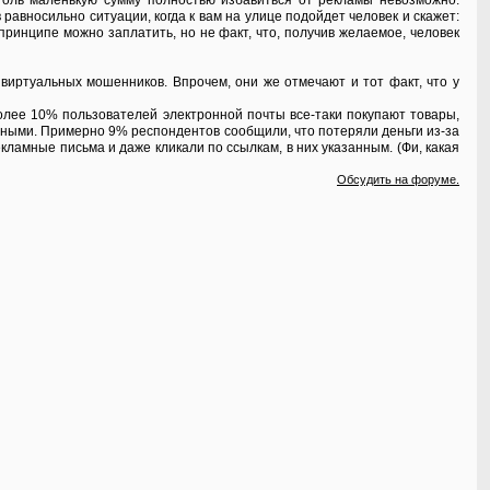
толь маленькую сумму полностью избавиться от рекламы невозможно.
авносильно ситуации, когда к вам на улице подойдет человек и скажет:
принципе можно заплатить, но не факт, что, получив желаемое, человек
иртуальных мошенников. Впрочем, они же отмечают и тот факт, что у
более 10% пользователей электронной почты все-таки покупают товары,
льными. Примерно 9% респондентов сообщили, что потеряли деньги из-за
амные письма и даже кликали по ссылкам, в них указанным. (Фи, какая
Обсудить на форуме.