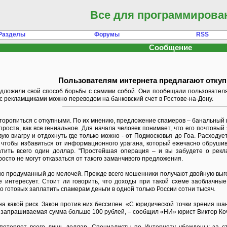
Все для программирова
Разделы
Форумы
RSS
Сообщение
Пользователям интернета предлагают откуп
дложили свой способ борьбы с самими собой. Они пообещали пользователя
 с рекламщиками можно переводом на банковский счет в Ростове-на-Дону.
торопиться с откупными. По их мнению, предложение спамеров – банальный
роста, как все гениальное. Для начала человек понимает, что его почтовы
вую виагру и отдохнуть где только можно - от Подмосковья до Гоа. Расходуе
е, чтобы избавиться от информационного урагана, который ежечасно обруши
атить всего один доллар. "Простейшая операция – и вы забудете о рек
росто не могут отказаться от такого заманчивого предложения.
но продуманный до мелочей. Прежде всего мошенники получают двойную выгод
е интересует. Стоит ли говорить, что доходы при такой схеме заоблачные
о готовых заплатить спамерам деньги в одной только России сотни тысяч.
на какой риск. Закон против них бессилен. «С юридической точки зрения ш
и запрашиваемая сумма больше 100 рублей, – сообщил «НИ» юрист Виктор Коче