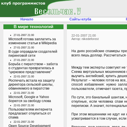
Начало
Сайты клуба
В мире технологий
27-01-2007 21:00
22-01-2007 21:00
Microsoft готова заплатить за
Автор: nikedeforest
изменение статьи в Wikipedia
27-01-2007 21:00
На днях российские спамеры пре
В суде оправдали создателей
всего лишь доллар. Рассчитаться
пиринговой сети
27-01-2007 21:00
Борьба с пиратством – забота
Между тем эксперты советуют не 
о студентах превратилась в
Схема виртуальных мошенников п
“цирковое представление”
выучить английский, купить деше
22-01-2007 21:00
Результат – человек готов на вс
Роспечать встала на защиту
директора сельской школы,
способ избавления: нужно запл
обвиняемого в пиратстве
пользователи, отмечает газета, п
22-01-2007 21:00
Microsoft, Google и Yahoo
По сути, это банальный шантаж, 
борются за свободу слова
откупные, если человека спам н
переписки. А значит, потенциальн
22-01-2007 21:00
Пользователям интернета
предлагают откупиться от
При этом мошенники не идут ни 
спама
усматривается в том случае, есл
22-01-2007 21:00
Open Source Development