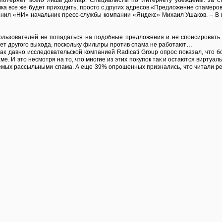
 потеряет всего лишь доллар. Специалисты по Интернету убеждены: за с
а все же будет приходить, просто с других адресов.«Предложение спамеров р
яснил «НИ» начальник пресс-службы компании «Яндекс» Михаил Ушаков. – В 
льзователей не попадаться на подобные предложения и не спонсировать в
ет другого выхода, поскольку фильтры против спама не работают…
ак давно исследовательской компанией Radicati Group опрос показал, что 
е. И это несмотря на то, что многие из этих покупок так и остаются виртуа
мых рассыльными спама. А еще 39% опрошенных признались, что читали рекл