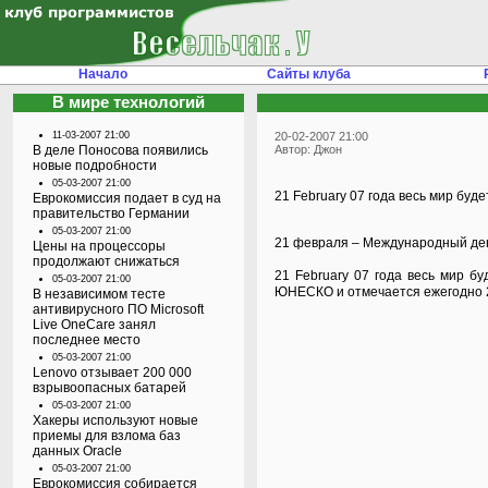
Начало
Сайты клуба
В мире технологий
11-03-2007 21:00
20-02-2007 21:00
В деле Поносова появились
Автор: Джон
новые подробности
05-03-2007 21:00
21 February 07 года весь мир бу
Еврокомиссия подает в суд на
правительство Германии
05-03-2007 21:00
21 февраля – Международный ден
Цены на процессоры
продолжают снижаться
21 February 07 года весь мир б
05-03-2007 21:00
ЮНЕСКО и отмечается ежегодно 2
В независимом тесте
антивирусного ПО Microsoft
Live OneCare занял
последнее место
05-03-2007 21:00
Lenovo отзывает 200 000
взрывоопасных батарей
05-03-2007 21:00
Хакеры используют новые
приемы для взлома баз
данных Oracle
05-03-2007 21:00
Еврокомиссия собирается