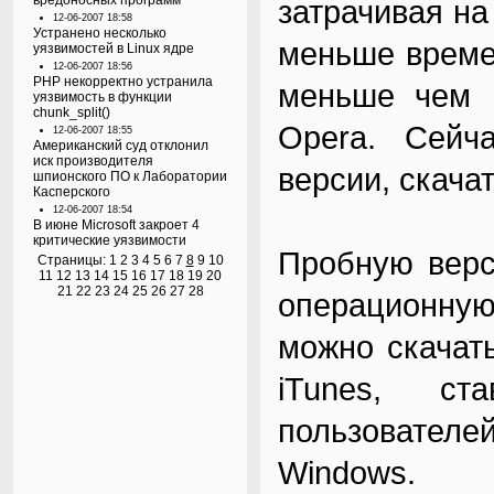
вредоносных программ
затрачивая на
12-06-2007 18:58
Устранено несколько
меньше времен
уязвимостей в Linux ядре
12-06-2007 18:56
PHP некорректно устранила
меньше чем F
уязвимость в функции
chunk_split()
Opera. Сейч
12-06-2007 18:55
Американский суд отклонил
иск производителя
версии, скачат
шпионского ПО к Лаборатории
Касперского
12-06-2007 18:54
В июне Microsoft закроет 4
критические уязвимости
Пробную верси
Страницы:
1
2
3
4
5
6
7
8
9
10
11
12
13
14
15
16
17
18
19
20
21
22
23
24
25
26
27
28
операционну
можно скачать
iTunes, ст
пользователе
Windows.