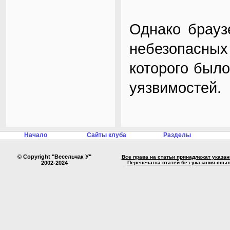
Однако брауз
небезопасны
которого был
уязвимостей.
Начало
Сайты клуба
Разделы
© Copyright "Весельчак У"
Все права на статьи принадлежат указа
2002-2024
Перепечатка статей без указания ссы