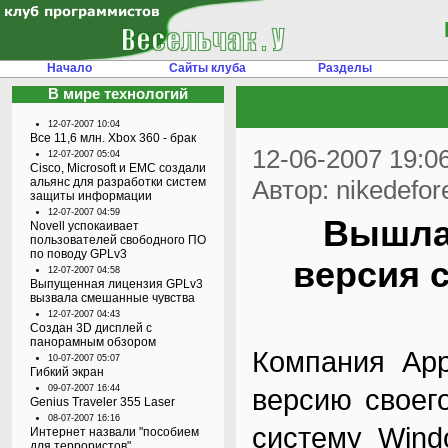
Начало
Сайты клуба
Разделы
В мире технологий
12-07-2007 10:04
Все 11,6 млн. Xbox 360 - брак
12-06-2007 19:0
12-07-2007 05:04
Cisco, Microsoft и EMC создали
альянс для разработки систем
Автор: nikedefor
защиты информации
12-07-2007 04:59
Вышла 
Novell успокаивает
пользователей свободного ПО
по поводу GPLv3
версия 
12-07-2007 04:58
Выпущенная лицензия GPLv3
вызвала смешанные чувства
12-07-2007 04:43
Создан 3D дисплей с
панорамным обзором
Компания App
10-07-2007 05:07
Гибкий экран
09-07-2007 16:44
версию своег
Genius Traveler 355 Laser
08-07-2007 16:16
систему Wind
Интернет назвали "пособием
для террористов"