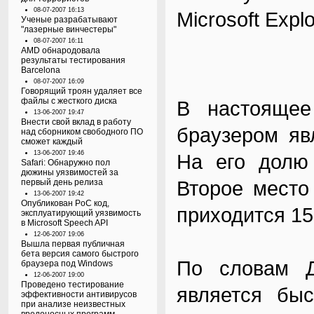
08-07-2007 16:13
Microsoft Explo
Ученые разрабатывают
"лазерные винчестеры"
08-07-2007 16:11
AMD обнародовала
результаты тестирования
Barcelona
08-07-2007 16:09
Говорящий троян удаляет все
файлы с жесткого диска
В настоящее
13-06-2007 19:47
Внести свой вклад в работу
браузером явля
над сборником свободного ПО
сможет каждый
13-06-2007 19:46
На его долю
Safari: Обнаружно пол
дюжины уязвимостей за
Второе место 
первый день релиза
13-06-2007 19:42
Опубликован PoC код,
приходится 1
эксплуатирующий уязвимость
в Microsoft Speech API
12-06-2007 19:06
Вышла первая публичная
бета версия самого быстрого
По словам Д
браузера под Windows
12-06-2007 19:00
Проведено тестирование
является бы
эффективности антивирусов
при анализе неизвестных