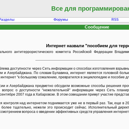
Все для программирова
Разделы
Форумы
RSS
Сообщение
Интернет назвали "пособием для терр
ального антитеррористического комитета Российской Федерации Владими
блема доступности через Сеть информации о способах изготовления взрывны
и и Азербайджана. По словам Булавина, интернет является головной болью 
 интернет "к большому сожалению, превратился в энциклопедию и пособие д
сии и Азербайджана предметно обсудили возможные способы решения пробл
му вопрос о доступности "нежелательной" информации через Сеть план
сентябре 2007 года в Хабаровске. В этом совещании примут участие представ
 контроля над интернетом поднимается уже не в первый раз. Так, еще в 20
о более тщательно, нежели это происходит сейчас. Исполнительный дирек
ассмотрением вопроса о введении эффективных средств управления интернет