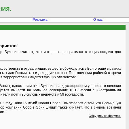
ния.
Реклама
О нас
ористов"
р Булавин считает, что интернет превратился в энциклопедию для
х устройств и отравляющих веществ обсуждалась в Волгограде в рамках
как для России, так и для других стран. По окончании рабочей встречи
ля террористов и бандитствующих элементов".
емы, однако, заметил Булавин, на двухстороннем уровне это явление
ируется вынести на большое совещание ФСБ России с иностранными
ители почти 90 силовых ведомств и 59 государств.
02 году Папа Римский Иоанн Павел II высказался о том, что Всемирную
тор компании Google Эрик Шмидт также считает, что в скором времени
ом.
Обсудить на форуме.