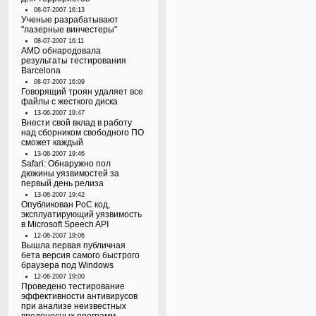
08-07-2007 16:13
Ученые разрабатывают
"лазерные винчестеры"
08-07-2007 16:11
AMD обнародовала
результаты тестирования
Barcelona
08-07-2007 16:09
Говорящий троян удаляет все
файлы с жесткого диска
13-06-2007 19:47
Внести свой вклад в работу
над сборником свободного ПО
сможет каждый
13-06-2007 19:46
Safari: Обнаружно пол
дюжины уязвимостей за
первый день релиза
13-06-2007 19:42
Опубликован PoC код,
эксплуатирующий уязвимость
в Microsoft Speech API
12-06-2007 19:06
Вышла первая публичная
бета версия самого быстрого
браузера под Windows
12-06-2007 19:00
Проведено тестирование
эффективности антивирусов
при анализе неизвестных