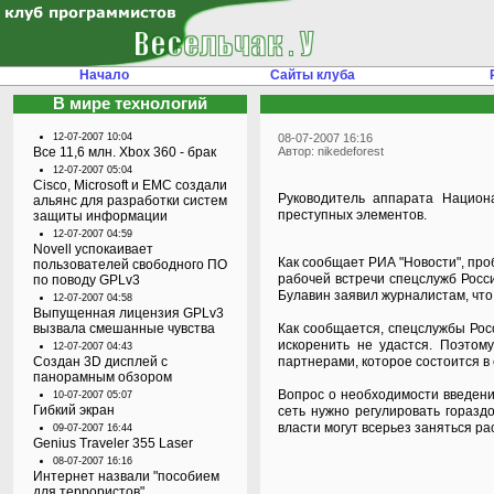
Начало
Сайты клуба
В мире технологий
12-07-2007 10:04
08-07-2007 16:16
Все 11,6 млн. Xbox 360 - брак
Автор: nikedeforest
12-07-2007 05:04
Cisco, Microsoft и EMC создали
Руководитель аппарата Национ
альянс для разработки систем
преступных элементов.
защиты информации
12-07-2007 04:59
Novell успокаивает
Как сообщает РИА "Новости", про
пользователей свободного ПО
рабочей встречи спецслужб Росси
по поводу GPLv3
Булавин заявил журналистам, что
12-07-2007 04:58
Выпущенная лицензия GPLv3
вызвала смешанные чувства
Как сообщается, спецслужбы Рос
искоренить не удастся. Поэто
12-07-2007 04:43
Создан 3D дисплей с
партнерами, которое состоится в 
панорамным обзором
Вопрос о необходимости введения
10-07-2007 05:07
Гибкий экран
сеть нужно регулировать горазд
власти могут всерьез заняться р
09-07-2007 16:44
Genius Traveler 355 Laser
08-07-2007 16:16
Интернет назвали "пособием
для террористов"