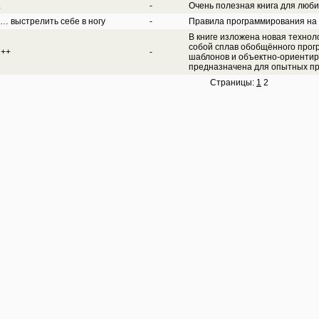
L
-
Очень полезная книга для люб
… выстрелить себе в ногу
-
Правила программирования на
В книге изложена новая техно
собой сплав обобщённого про
С++
-
шаблонов и объектно-ориентир
предназначена для опытных пр
Страницы:
1
2