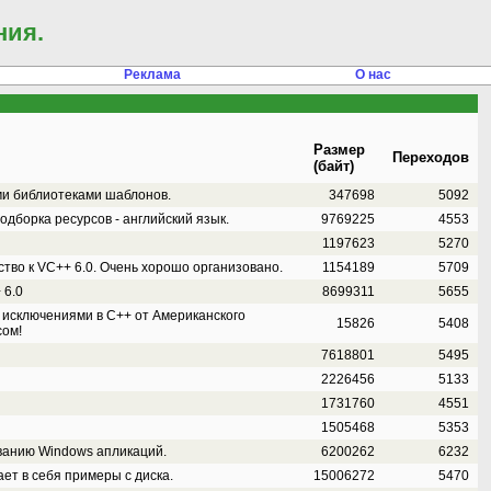
ния.
Реклама
О нас
Размер
Переходов
(байт)
и библиотеками шаблонов.
347698
5092
подборка ресурсов - английский язык.
9769225
4553
1197623
5270
тво к VC++ 6.0. Очень хорошо организовано.
1154189
5709
 6.0
8699311
5655
 исключениями в С++ от Американского
15826
5408
сом!
7618801
5495
2226456
5133
1731760
4551
1505468
5353
ванию Windows апликаций.
6200262
6232
ет в себя примеры с диска.
15006272
5470