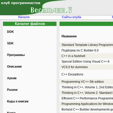
Начало
Сайты клуба
Каталог файлов
DDK
Название
SDK
Standard Template Library Programm
Подборка по C Builder 6.0
Программы
C++ in a Nutshell
Special Edition Using Visual C++ 6
Описания
VC6.0 for dummies
C++ Exceptions
Архив
Programming VC++ 5th edition
Thinking in C++, Volume 1, 2nd Editi
Разное
Thinking in C++, Volume 2: Standard 
Efficient C++ Performance Programm
Коды к книгам
Programming Applications for Windo
Borland C++ Builder developments g