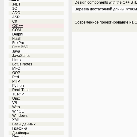
Книги
Design components with the C++ ST
.NET
1C
Веревка достаточной длины, чтобы
ADO
ASP
C#
Современное проектирование на 
C/C++
COM
Delphi
Flash
FoxPro
Free BSD
Java
JavaScript
Linux
Lotus Notes
MFC
OOP
Perl
PHP
Python
Real-Time
TCP/IP
Unix
VB
Web
WinCE
Windows
XML
Базы данных
Графика
Драйвера