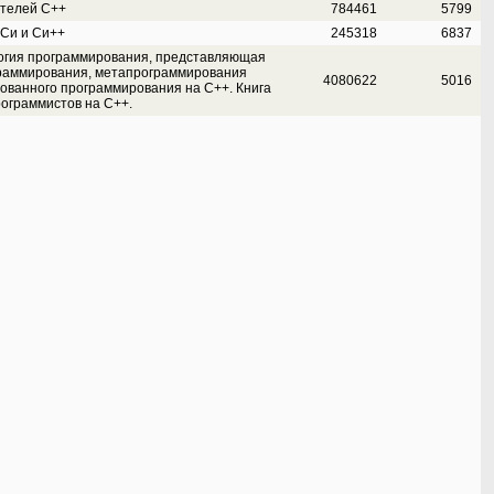
ителей С++
784461
5799
 Си и Си++
245318
6837
логия программирования, представляющая
граммирования, метапрограммирования
4080622
5016
ованного программирования на С++. Книга
ограммистов на С++.