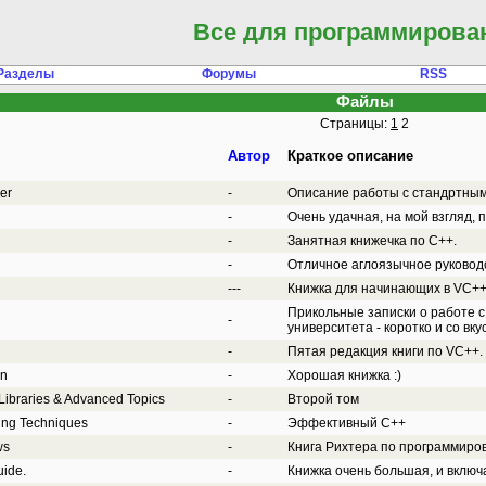
Все для программирова
Разделы
Форумы
RSS
Файлы
Страницы:
1
2
Автор
Краткое описание
er
-
Описание работы с стандртным
-
Очень удачная, на мой взгляд, 
-
Занятная книжечка по С++.
-
Отличное аглоязычное руководс
---
Книжка для начинающих в VC++
Прикольные записки о работе с
-
университета - коротко и со вку
-
Пятая редакция книги по VC++.
on
-
Хорошая книжка :)
Libraries & Advanced Topics
-
Второй том
ing Techniques
-
Эффективный С++
ws
-
Книга Рихтера по программиро
uide.
-
Книжка очень большая, и включа