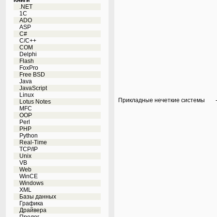
Книги
.NET
1C
ADO
ASP
C#
C/C++
COM
Delphi
Flash
FoxPro
Free BSD
Java
JavaScript
Linux
Прикладные нечеткие системы
Lotus Notes
MFC
OOP
Perl
PHP
Python
Real-Time
TCP/IP
Unix
VB
Web
WinCE
Windows
XML
Базы данных
Графика
Драйвера