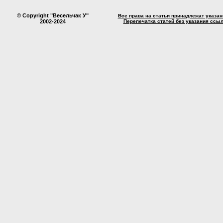
© Copyright "Весельчак У"
Все права на статьи принадлежат указа
2002-2024
Перепечатка статей без указания ссы