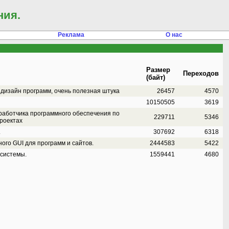
ния.
Реклама
О нас
Размер
Переходов
(байт)
дизайн программ, очень полезная штука
26457
4570
10150505
3619
работчика программного обеспечения по
229711
5346
роектах
.
307692
6318
ого GUI для программ и сайтов.
2444583
5422
 системы.
1559441
4680