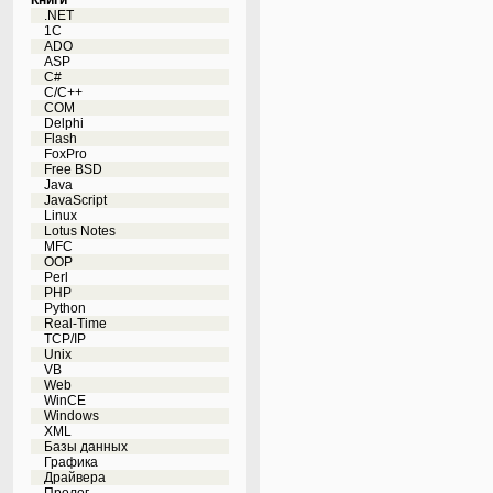
Книги
.NET
1C
ADO
ASP
C#
C/C++
COM
Delphi
Flash
FoxPro
Free BSD
Java
JavaScript
Linux
Lotus Notes
MFC
OOP
Perl
PHP
Python
Real-Time
TCP/IP
Unix
VB
Web
WinCE
Windows
XML
Базы данных
Графика
Драйвера