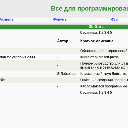
Все для программирова
Разделы
Форумы
RSS
Файлы
Страницы:
1
2
3
4
5
Автор
Краткое описание
-
Объектно-ориентированный 
tion for Windows 2000
-
Книга от Microsoft-press.
Полное руководство для раз
-
выживанию в безнадежных п
Э.Дейсктра
Классический труд Дейкстры
ейса
-
Описание создания правильн
-
Как создаются программные
Страницы:
1
2
3
4
5