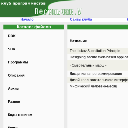
Начало
Сайты клуба
Каталог файлов
DDK
Название
SDK
The Liskov Substitution Principle
Designing secure Web-based applica
Программы
«Смертельный марш»
Дисциплина программирования
Описания
Дизайн пользовательского интерф
Мифический человеко-месяц
Архив
Разное
Коды к книгам