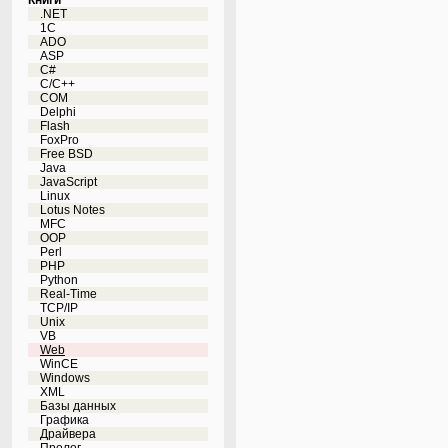
Книги
.NET
1C
ADO
ASP
C#
C/C++
COM
Delphi
Flash
FoxPro
Free BSD
Java
JavaScript
Linux
Lotus Notes
MFC
OOP
Perl
PHP
Python
Real-Time
TCP/IP
Unix
VB
Web
WinCE
Windows
XML
Базы данных
Графика
Драйвера