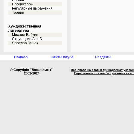
Пролог
Процессоры
Регулярные выражения
Теория
Хуждожественная
литература
Михаил Бабкин
Стругацкие А. и Б.
Ярослав Гашек
Начало
Сайты клуба
Разделы
© Copyright "Весельчак У"
Все права на статьи принадлежат указа
2002-2024
Перепечатка статей без указания ссы