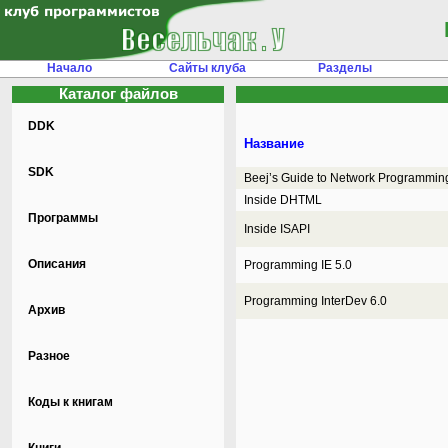
Начало
Сайты клуба
Разделы
Каталог файлов
DDK
Название
SDK
Beej’s Guide to Network Programmin
Inside DHTML
Программы
Inside ISAPI
Описания
Programming IE 5.0
Programming InterDev 6.0
Архив
Разное
Коды к книгам