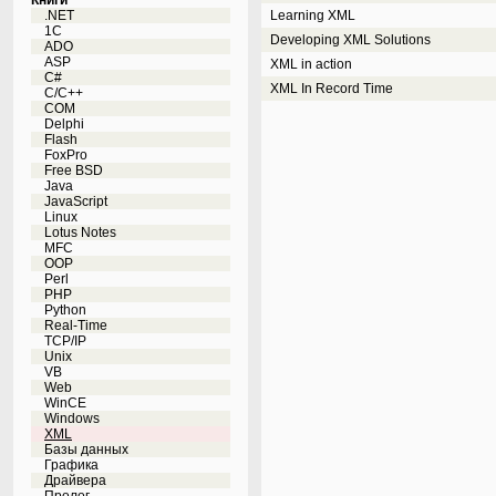
Книги
.NET
Learning XML
1C
Developing XML Solutions
ADO
ASP
XML in action
C#
XML In Record Time
C/C++
COM
Delphi
Flash
FoxPro
Free BSD
Java
JavaScript
Linux
Lotus Notes
MFC
OOP
Perl
PHP
Python
Real-Time
TCP/IP
Unix
VB
Web
WinCE
Windows
XML
Базы данных
Графика
Драйвера