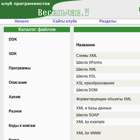
Начало
Сайты клуба
Разделы
Каталог файлов
DDK
Название
SDK
Схемы XML
Школа XForms
Программы
Школа XML
Школа XSL
Описания
XSL преобразования
Школа DOM
Архив
Форматирующие объекты XML
XML и базы данных
Разное
Школа SOAP
XML by example
Коды к книгам
XML for WWW