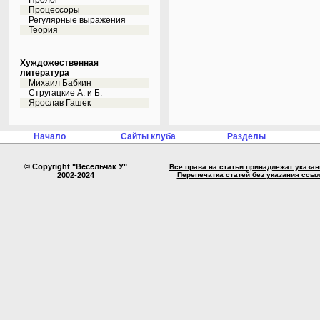
Пролог
Процессоры
Регулярные выражения
Теория
Хуждожественная
литература
Михаил Бабкин
Стругацкие А. и Б.
Ярослав Гашек
Начало
Сайты клуба
Разделы
© Copyright "Весельчак У"
Все права на статьи принадлежат указа
2002-2024
Перепечатка статей без указания ссы