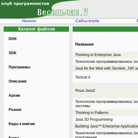
Начало
Сайты клуба
Каталог файлов
DDK
Название
SDK
Thinking in Enterprise Java
Технологии программированина Jav
Программы
Java for the Web with Servlets, JSP, 
Tomcat 4
Описания
Язык Java2
Архив
Технологии программированина Jav
системы
Разное
Thinking in Patterns
Java 3D Programming
Коды к книгам
Building Java™ Enterprise Applicatio
Технологии программированина Jav
приложения