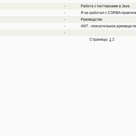
-
Работа с паттернами в Java
-
Я не работал с CORBA практичес
-
Руководство
-
ANT - описательное руководств
-
Страницы:
1
2