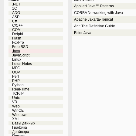
Книги
.NET
Applied Java™ Patterns
1C
ADO
CORBA Networking with Java
ASP
Apache Jakarta-Tomcat
C#
C/C++
Ant: The Definitive Guide
COM
Bitter Java
Delphi
Flash
FoxPro
Free BSD
Java
JavaScript
Linux
Lotus Notes
MFC
OOP
Perl
PHP
Python
Real-Time
TCP/IP
Unix
VB
Web
WinCE
Windows
XML
Базы данных
Графика
Драйвера