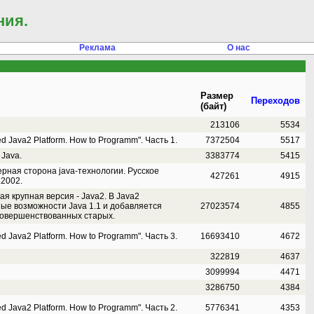
ния.
Реклама
О нас
Размер
Переходов
(байт)
213106
5534
d Java2 Platform. How to Programm". Часть 1.
7372504
5517
Java.
3383774
5415
рная сторона java-технологии. Русское
427261
4915
.2002.
ая крупная версия - Java2. В Java2
ые возможности Java 1.1 и добавляется
27023574
4855
совершенствованных старых.
d Java2 Platform. How to Programm". Часть 3.
16693410
4672
322819
4637
3099994
4471
3286750
4384
d Java2 Platform. How to Programm". Часть 2.
5776341
4353