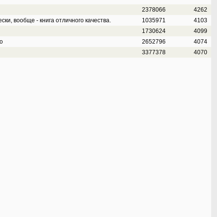
2378066
4262
ки, вообще - книга отличного качества.
1035971
4103
1730624
4099
о
2652796
4074
3377378
4070