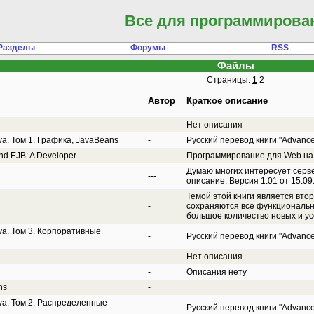
Все для программирова
Разделы
Форумы
RSS
Файлы
Страницы:
1
2
Автор
Краткое описание
-
Нет описания
a. Том 1. Графика, JavaBeans
-
Русский перевод книги "Advance
and EJB: A Developer
-
Программирование для Web на 
Думаю многих интересует серве
---
описание. Версия 1.01 от 15.09
Темой этой книги является втор
-
сохраняются все функциональн
большое количество новых и у
a. Том 3. Корпоративные
-
Русский перевод книги "Advance
-
Нет описания
-
Описания нету
ns
-
a. Том 2. Распределенные
-
Русский перевод книги "Advance