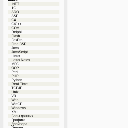
Книги
.NET
1C
ADO
ASP
C#
C/C++
COM
Delphi
Flash
FoxPro
Free BSD
Java
JavaScript
Linux
Lotus Notes
MFC
OOP
Perl
PHP
Python
Real-Time
TCP/IP
Unix
VB
Web
WinCE
Windows
XML
Базы данных
Графика
Драйвера