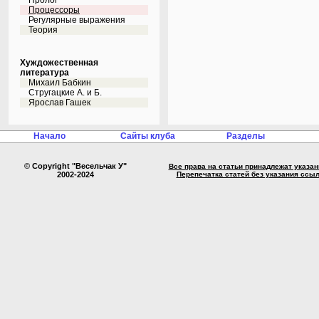
Пролог
Процессоры
Регулярные выражения
Теория
Хуждожественная
литература
Михаил Бабкин
Стругацкие А. и Б.
Ярослав Гашек
Начало
Сайты клуба
Разделы
© Copyright "Весельчак У"
Все права на статьи принадлежат указа
2002-2024
Перепечатка статей без указания ссы